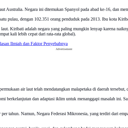
ur laut Australia. Negara ini ditemukan Spanyol pada abad ke-16, dan m
an satu pulau, dengan 102.351 orang penduduk pada 2013. Ibu kota Kirib
aut. Kiribati adalah negara yang paling mungkin lenyap karena naikn
at kali lebih cepat dari rata-rata global).
lasan Ilmiah dan Faktor Penyebabnya
Advertisement
 permukaan air laut telah mendatangkan malapetaka di daerah tersebut,
berkelanjutan dan adaptasi iklim untuk menanggapi masalah ini. Sampa
eter per tahun. Namun, Negara Federasi Mikronesia, yang terdiri dari