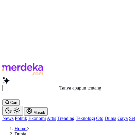
Tanya apapun tentang artikel i
Cari
Masuk
News
Politik
Ekonomi
Artis
Trending
Teknologi
Oto
Dunia
Gaya
Se
Home
Dunia