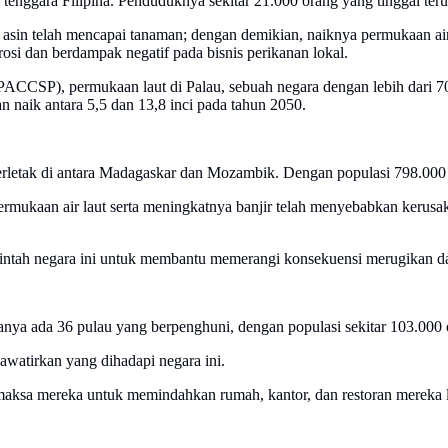
 tenggara Filipina. Penduduknya sekitar 21.000 orang yang tinggal terut
r asin telah mencapai tanaman; dengan demikian, naiknya permukaan air 
si dan berdampak negatif pada bisnis perikanan lokal.
PACCSP), permukaan laut di Palau, sebuah negara dengan lebih dari 700
kan naik antara 5,5 dan 13,8 inci pada tahun 2050.
erletak di antara Madagaskar dan Mozambik. Dengan populasi 798.000 ora
 permukaan air laut serta meningkatnya banjir telah menyebabkan kerus
ntah negara ini untuk membantu memerangi konsekuensi merugikan dari
 Hanya ada 36 pulau yang berpenghuni, dengan populasi sekitar 103.000 
awatirkan yang dihadapi negara ini.
maksa mereka untuk memindahkan rumah, kantor, dan restoran mereka le