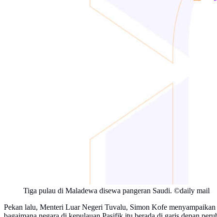
Tiga pulau di Maladewa disewa pangeran Saudi. ©daily mail
Pekan lalu, Menteri Luar Negeri Tuvalu, Simon Kofe menyampaikan pi
bagaimana negara di kepulauan Pasifik itu berada di garis depan peru