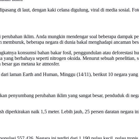
ipasang di laut, dengan kaki celana digulung, viral di media sosial. F
si perubahan iklim. Anda mungkin mendengar soal beberapa dampak per
m memburuk, beberapa negara di dunia bakal menghadapi ancaman bes
katnya konsumsi bahan bakar fosil, penggundulan atau deforestasi hu
yang berbahaya seperti nitrogen oksida. Menurut sebuah penelitian, s
 besar gas metana ke atmosfer.
 dari laman Earth and Human, Minggu (14/11), berikut 10 negara yang
kan penyumbang perubahan iklim yang sangat besar, penduduk di negar
 diperkirakan naik 1,5 meter. Lebih jauh, 25 persen daratan negara in
pulasi 557.426. Negara ini terdiri dari 1.190 pulau kecil, pulau trop