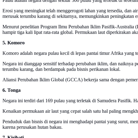
Palau adalah negara dengan sekitar 300 pulau yang terletak di sebelah
Erosi yang meningkat telah menggerogoti lahan yang tersedia, dan ai
merusak terumbu karang di sekitarnya, memungkinkan peningkatan ero
Menurut penelitian Program Ilmu Perubahan Iklim Pasifik-Australia (
hampir tiga kali lipat rata-rata global. Permukaan laut diperkirakan a
5. Komoro
Komoro adalah negara pulau kecil di lepas pantai timur Afrika yang t
Negara ini dianggap sensitif terhadap perubahan iklim, dan naiknya
terumbu karang, dan berdampak pada bisnis perikanan lokal.
Aliansi Perubahan Iklim Global (GCCA) bekerja sama dengan pemeri
6. Tonga
Negara ini terdiri dari 169 pulau yang terletak di Samudera Pasifik.
Kenaikan permukaan air laut yang cepat salah satu hal paling mengkh
Penduduk dan bisnis di negara ini menghadapi pantai yang surut, me
karena perusakan hutan bakau.
7. Kiribati