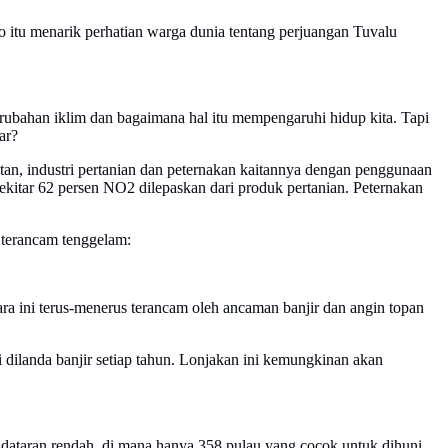
oto itu menarik perhatian warga dunia tentang perjuangan Tuvalu
ubahan iklim dan bagaimana hal itu mempengaruhi hidup kita. Tapi
ar?
tan, industri pertanian dan peternakan kaitannya dengan penggunaan
ekitar 62 persen NO2 dilepaskan dari produk pertanian. Peternakan
 terancam tenggelam:
a ini terus-menerus terancam oleh ancaman banjir dan angin topan
i dilanda banjir setiap tahun. Lonjakan ini kemungkinan akan
is dataran rendah, di mana hanya 358 pulau yang cocok untuk dihuni