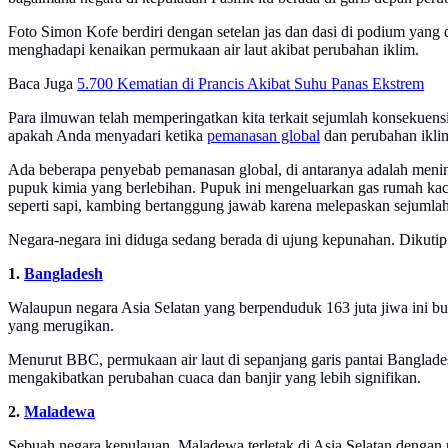
Foto Simon Kofe berdiri dengan setelan jas dan dasi di podium yang d
menghadapi kenaikan permukaan air laut akibat perubahan iklim.
Baca Juga
5.700 Kematian di Prancis Akibat Suhu Panas Ekstrem
Para ilmuwan telah memperingatkan kita terkait sejumlah konsekuen
apakah Anda menyadari ketika
pemanasan global
dan perubahan ikli
Ada beberapa penyebab pemanasan global, di antaranya adalah mening
pupuk kimia yang berlebihan. Pupuk ini mengeluarkan gas rumah kaca 
seperti sapi, kambing bertanggung jawab karena melepaskan sejumlah
Negara-negara ini diduga sedang berada di ujung kepunahan. Dikutip
1.
Bangladesh
Walaupun negara Asia Selatan yang berpenduduk 163 juta jiwa ini bu
yang merugikan.
Menurut BBC, permukaan air laut di sepanjang garis pantai Bangladesh
mengakibatkan perubahan cuaca dan banjir yang lebih signifikan.
2.
Maladewa
Sebuah negara kepulauan, Maladewa terletak di Asia Selatan dengan po