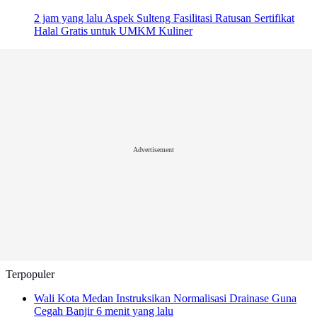
2 jam yang lalu
Aspek Sulteng Fasilitasi Ratusan Sertifikat
Halal Gratis untuk UMKM Kuliner
Advertisement
Terpopuler
Wali Kota Medan Instruksikan Normalisasi Drainase Guna
Cegah Banjir
6 menit yang lalu