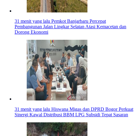
31 menit yang lalu
Pemkot Banjarbaru Percepat
Pembangunan Jalan Lingkar Selatan Atasi Kemacetan dan
Dorong Ekonomi
31 menit yang lalu
Hiswana Migas dan DPRD Bogor Perkuat
Sinergi Kawal Distribusi BBM LPG Subsidi Tepat Sasaran