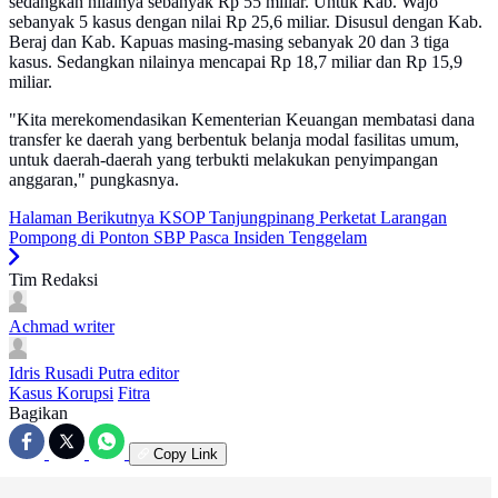
sedangkan nilainya sebanyak Rp 55 miliar. Untuk Kab. Wajo
sebanyak 5 kasus dengan nilai Rp 25,6 miliar. Disusul dengan Kab.
Beraj dan Kab. Kapuas masing-masing sebanyak 20 dan 3 tiga
kasus. Sedangkan nilainya mencapai Rp 18,7 miliar dan Rp 15,9
miliar.
"Kita merekomendasikan Kementerian Keuangan membatasi dana
transfer ke daerah yang berbentuk belanja modal fasilitas umum,
untuk daerah-daerah yang terbukti melakukan penyimpangan
anggaran," pungkasnya.
Halaman Berikutnya
KSOP Tanjungpinang Perketat Larangan
Pompong di Ponton SBP Pasca Insiden Tenggelam
Tim Redaksi
Achmad
writer
Idris Rusadi Putra
editor
Kasus Korupsi
Fitra
Bagikan
Copy Link