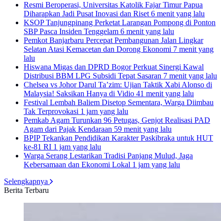
Resmi Beroperasi, Universitas Katolik Fajar Timur Papua
Diharapkan Jadi Pusat Inovasi dan Riset
6 menit yang lalu
KSOP Tanjungpinang Perketat Larangan Pompong di Ponton
SBP Pasca Insiden Tenggelam
6 menit yang lalu
Pemkot Banjarbaru Percepat Pembangunan Jalan Lingkar
Selatan Atasi Kemacetan dan Dorong Ekonomi
7 menit yang
lalu
Hiswana Migas dan DPRD Bogor Perkuat Sinergi Kawal
Distribusi BBM LPG Subsidi Tepat Sasaran
7 menit yang lalu
Chelsea vs Johor Darul Ta’zim: Ujian Taktik Xabi Alonso di
Malaysia! Saksikan Hanya di Vidio
41 menit yang lalu
Festival Lembah Baliem Disetop Sementara, Warga Diimbau
Tak Terprovokasi
1 jam yang lalu
Pemkab Agam Turunkan 96 Petugas, Genjot Realisasi PAD
Agam dari Pajak Kendaraan
59 menit yang lalu
BPIP Tekankan Pendidikan Karakter Paskibraka untuk HUT
ke-81 RI
1 jam yang lalu
Warga Serang Lestarikan Tradisi Panjang Mulud, Jaga
Kebersamaan dan Ekonomi Lokal
1 jam yang lalu
Selengkapnya
Berita Terbaru