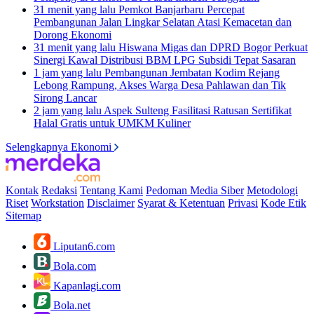
31 menit yang lalu
Pemkot Banjarbaru Percepat
Pembangunan Jalan Lingkar Selatan Atasi Kemacetan dan
Dorong Ekonomi
31 menit yang lalu
Hiswana Migas dan DPRD Bogor Perkuat
Sinergi Kawal Distribusi BBM LPG Subsidi Tepat Sasaran
1 jam yang lalu
Pembangunan Jembatan Kodim Rejang
Lebong Rampung, Akses Warga Desa Pahlawan dan Tik
Sirong Lancar
2 jam yang lalu
Aspek Sulteng Fasilitasi Ratusan Sertifikat
Halal Gratis untuk UMKM Kuliner
Selengkapnya Ekonomi
Kontak
Redaksi
Tentang Kami
Pedoman Media Siber
Metodologi
Riset
Workstation
Disclaimer
Syarat & Ketentuan
Privasi
Kode Etik
Sitemap
Liputan6.com
Bola.com
Kapanlagi.com
Bola.net