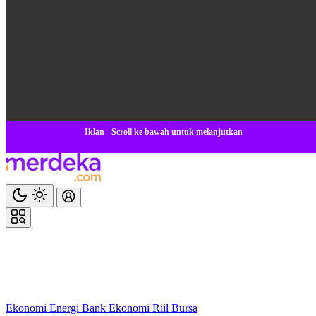
Iklan - Scroll ke bawah untuk melanjutkan
Ekonomi
Energi
Bank
Ekonomi
Riil
Bursa