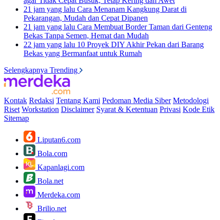
agar Tidak Cepat Busuk, Tetap Kering dan Awet
21 jam yang lalu
Cara Menanam Kangkung Darat di
Pekarangan, Mudah dan Cepat Dipanen
21 jam yang lalu
Cara Membuat Border Taman dari Genteng
Bekas Tanpa Semen, Hemat dan Mudah
22 jam yang lalu
10 Proyek DIY Akhir Pekan dari Barang
Bekas yang Bermanfaat untuk Rumah
Selengkapnya Trending
Kontak
Redaksi
Tentang Kami
Pedoman Media Siber
Metodologi
Riset
Workstation
Disclaimer
Syarat & Ketentuan
Privasi
Kode Etik
Sitemap
Liputan6.com
Bola.com
Kapanlagi.com
Bola.net
Merdeka.com
Brilio.net