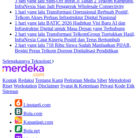
3 jam yang lalu
Spin-Off InfraCo Tahap 2 Telkom Rampung,
InfraNexia Siap Jadi Penggerak Wholesale Connectivity
1 hari yang lalu
Transformasi Operasional Berbuah Positif,
Telkom Akses Perluas Infrastruktur Digital Nasional
1 hari yang lalu
BATIC 2026 Hadirkan Visi Baru AI dan
Infrastruktur Digital untuk Masa Depan yang Terhubung
2 hari yang lalu
Transformasi TelkomGroup Tunjukkan Hasil,
InfraNexia Catat Kinerja Positif dan Terus Bertumbuh
2 hari yang lalu
718 Ribu Siswa Sudah Manfaatkan PIJAR,
Begini Peran Telkom Dorong Digitalisasi Pendidikan
Selengkapnya Teknologi
Kontak
Redaksi
Tentang Kami
Pedoman Media Siber
Metodologi
Riset
Workstation
Disclaimer
Syarat & Ketentuan
Privasi
Kode Etik
Sitemap
Liputan6.com
Bola.com
Kapanlagi.com
Bola.net