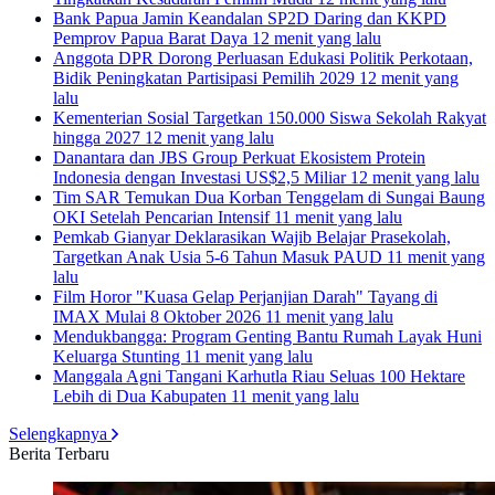
Bank Papua Jamin Keandalan SP2D Daring dan KKPD
Pemprov Papua Barat Daya
12 menit yang lalu
Anggota DPR Dorong Perluasan Edukasi Politik Perkotaan,
Bidik Peningkatan Partisipasi Pemilih 2029
12 menit yang
lalu
Kementerian Sosial Targetkan 150.000 Siswa Sekolah Rakyat
hingga 2027
12 menit yang lalu
Danantara dan JBS Group Perkuat Ekosistem Protein
Indonesia dengan Investasi US$2,5 Miliar
12 menit yang lalu
Tim SAR Temukan Dua Korban Tenggelam di Sungai Baung
OKI Setelah Pencarian Intensif
11 menit yang lalu
Pemkab Gianyar Deklarasikan Wajib Belajar Prasekolah,
Targetkan Anak Usia 5-6 Tahun Masuk PAUD
11 menit yang
lalu
Film Horor "Kuasa Gelap Perjanjian Darah" Tayang di
IMAX Mulai 8 Oktober 2026
11 menit yang lalu
Mendukbangga: Program Genting Bantu Rumah Layak Huni
Keluarga Stunting
11 menit yang lalu
Manggala Agni Tangani Karhutla Riau Seluas 100 Hektare
Lebih di Dua Kabupaten
11 menit yang lalu
Selengkapnya
Berita Terbaru