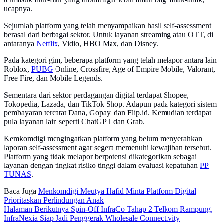
ucapnya.
Sejumlah platform yang telah menyampaikan hasil self-assessment
berasal dari berbagai sektor. Untuk layanan streaming atau OTT, di
antaranya
Netflix
, Vidio, HBO Max, dan Disney.
Pada kategori gim, beberapa platform yang telah melapor antara lain
Roblox,
PUBG
Online, Crossfire, Age of Empire Mobile, Valorant,
Free Fire, dan Mobile Legends.
Sementara dari sektor perdagangan digital terdapat Shopee,
Tokopedia, Lazada, dan TikTok Shop. Adapun pada kategori sistem
pembayaran tercatat Dana, Gopay, dan Flip.id. Kemudian terdapat
pula layanan lain seperti ChatGPT dan Grab.
Kemkomdigi mengingatkan platform yang belum menyerahkan
laporan self-assessment agar segera memenuhi kewajiban tersebut.
Platform yang tidak melapor berpotensi dikategorikan sebagai
layanan dengan tingkat risiko tinggi dalam evaluasi kepatuhan
PP
TUNAS
.
Baca Juga
Menkomdigi Meutya Hafid Minta Platform Digital
Prioritaskan Perlindungan Anak
Halaman Berikutnya
Spin-Off InfraCo Tahap 2 Telkom Rampung,
InfraNexia Siap Jadi Penggerak Wholesale Connectivity