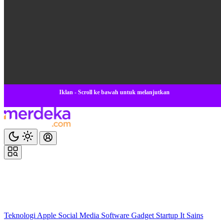
Iklan - Scroll ke bawah untuk melanjutkan
Teknologi
Apple
Social Media
Software
Gadget
Startup
It
Sains