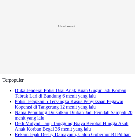
Advertisement
Terpopuler
Duka Jenderal Polisi Usai Anak Buah Gugur Jadi Korban
Tabrak Lari di Bandung
6 menit yang lalu
Polisi Tetapkan 5 Tersangka Kasus Penyiksaan Pegawai
Koperasi di Tangerang
12 menit yang lalu
Nama Pemulung Diusulkan Diubah Jadi Pemilah Sampah
20
menit yang lalu
Dedi Mulyadi Janji Tanggung Biaya Berobat Hingga Asuh
Anak Korban Begal
36 menit yang lalu
Rekam Jejak Destry Damayanti, Calon Gubernur BI Pilihan