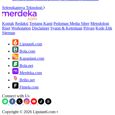
Selengkapnya Teknologi
Kontak
Redaksi
Tentang Kami
Pedoman Media Siber
Metodologi
Riset
Workstation
Disclaimer
Syarat & Ketentuan
Privasi
Kode Etik
Sitemap
Liputan6.com
Bola.com
Kapanlagi.com
Bola.net
Merdeka.com
Brilio.net
Fimela.com
Connect with Us
Copyright © 2026 Liputan6.com
•