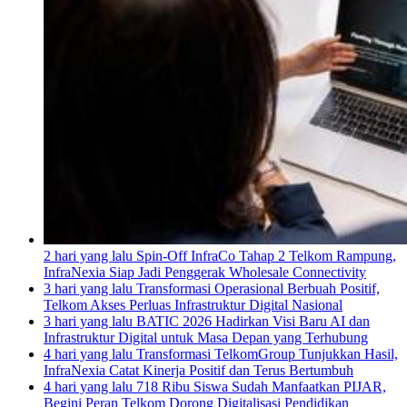
2 hari yang lalu
Spin-Off InfraCo Tahap 2 Telkom Rampung,
InfraNexia Siap Jadi Penggerak Wholesale Connectivity
3 hari yang lalu
Transformasi Operasional Berbuah Positif,
Telkom Akses Perluas Infrastruktur Digital Nasional
3 hari yang lalu
BATIC 2026 Hadirkan Visi Baru AI dan
Infrastruktur Digital untuk Masa Depan yang Terhubung
4 hari yang lalu
Transformasi TelkomGroup Tunjukkan Hasil,
InfraNexia Catat Kinerja Positif dan Terus Bertumbuh
4 hari yang lalu
718 Ribu Siswa Sudah Manfaatkan PIJAR,
Begini Peran Telkom Dorong Digitalisasi Pendidikan