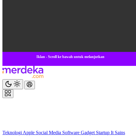
Iklan - Scroll ke bawah untuk melanjutkan
Teknologi
Apple
Social Media
Software
Gadget
Startup
It
Sains