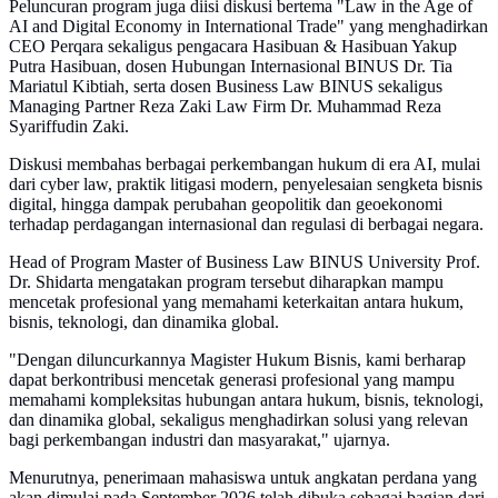
Peluncuran program juga diisi diskusi bertema "Law in the Age of
AI and Digital Economy in International Trade" yang menghadirkan
CEO Perqara sekaligus pengacara Hasibuan & Hasibuan Yakup
Putra Hasibuan, dosen Hubungan Internasional BINUS Dr. Tia
Mariatul Kibtiah, serta dosen Business Law BINUS sekaligus
Managing Partner Reza Zaki Law Firm Dr. Muhammad Reza
Syariffudin Zaki.
Diskusi membahas berbagai perkembangan hukum di era AI, mulai
dari cyber law, praktik litigasi modern, penyelesaian sengketa bisnis
digital, hingga dampak perubahan geopolitik dan geoekonomi
terhadap perdagangan internasional dan regulasi di berbagai negara.
Head of Program Master of Business Law BINUS University Prof.
Dr. Shidarta mengatakan program tersebut diharapkan mampu
mencetak profesional yang memahami keterkaitan antara hukum,
bisnis, teknologi, dan dinamika global.
"Dengan diluncurkannya Magister Hukum Bisnis, kami berharap
dapat berkontribusi mencetak generasi profesional yang mampu
memahami kompleksitas hubungan antara hukum, bisnis, teknologi,
dan dinamika global, sekaligus menghadirkan solusi yang relevan
bagi perkembangan industri dan masyarakat," ujarnya.
Menurutnya, penerimaan mahasiswa untuk angkatan perdana yang
akan dimulai pada September 2026 telah dibuka sebagai bagian dari