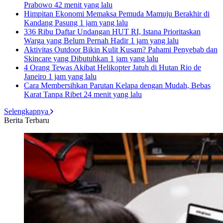
Prabowo
42 menit yang lalu
Himpitan Ekonomi Memaksa Pemuda Mamuju Berakhir di
Kandang Pasung
1 jam yang lalu
336 Ribu Daftar Undangan HUT RI, Istana Prioritaskan
Warga yang Belum Pernah Hadir
1 jam yang lalu
Aktivitas Outdoor Bikin Kulit Kusam? Pahami Penyebab dan
Skincare yang Dibutuhkan
1 jam yang lalu
4 Orang Tewas Akibat Helikopter Jatuh di Hutan Rio de
Janeiro
1 jam yang lalu
Cara Membersihkan Parutan Kelapa dengan Mudah, Bebas
Karat Tanpa Ribet
24 menit yang lalu
Selengkapnya
Berita Terbaru