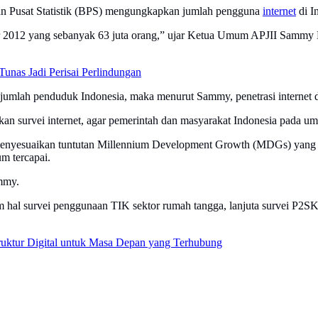
an Pusat Statistik (BPS) mengungkapkan jumlah pengguna
internet
di I
khir 2012 yang sebanyak 63 juta orang,” ujar Ketua Umum APJII Sammy
unas Jadi Perisai Perlindungan
 jumlah penduduk Indonesia, maka menurut Sammy, penetrasi internet di
n survei internet, agar pemerintah dan masyarakat Indonesia pada umumn
k menyesuaikan tuntutan Millennium Development Growth (MDGs) yang j
m tercapai.
ammy.
 hal survei penggunaan TIK sektor rumah tangga, lanjuta survei P2SKTI
ruktur Digital untuk Masa Depan yang Terhubung