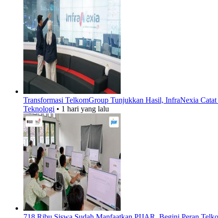
Transformasi TelkomGroup Tunjukkan Hasil, InfraNexia Catat 
Teknologi
•
1 hari yang lalu
718 Ribu Siswa Sudah Manfaatkan PIJAR, Begini Peran Telko