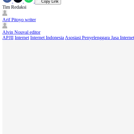
Copy Link
Tim Redaksi
Arif Pitoyo
writer
Alvin Nouval
editor
APJII
Internet
Internet Indonesia
Asosiasi Penyelenggara Jasa Interne