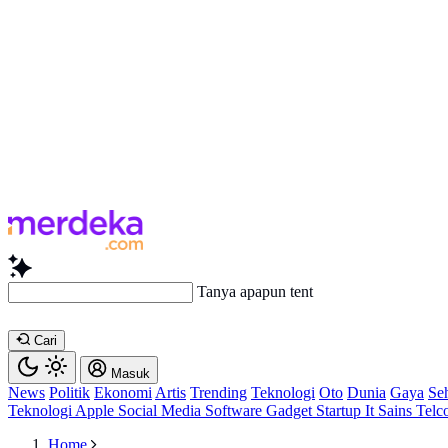
Tanya apapun tentang artikel
Cari
Masuk
News
Politik
Ekonomi
Artis
Trending
Teknologi
Oto
Dunia
Gaya
Se
Teknologi
Apple
Social Media
Software
Gadget
Startup
It
Sains
Telc
Home