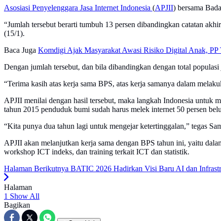
Asosiasi Penyelenggara Jasa Internet Indonesia
(
APJII
) bersama Bad
“Jumlah tersebut berarti tumbuh 13 persen dibandingkan catatan a
(15/1).
Baca Juga
Komdigi Ajak Masyarakat Awasi Risiko Digital Anak, PP T
Dengan jumlah tersebut, dan bila dibandingkan dengan total populasi
“Terima kasih atas kerja sama BPS, atas kerja samanya dalam melakuka
APJII menilai dengan hasil tersebut, maka langkah Indonesia untu
tahun 2015 penduduk bumi sudah harus melek internet 50 persen belu
“Kita punya dua tahun lagi untuk mengejar ketertinggalan,” tegas S
APJII akan melanjutkan kerja sama dengan BPS tahun ini, yaitu dalam
workshop ICT indeks, dan training terkait ICT dan statistik.
Halaman Berikutnya
BATIC 2026 Hadirkan Visi Baru AI dan Infrast
Halaman
1
Show All
Bagikan