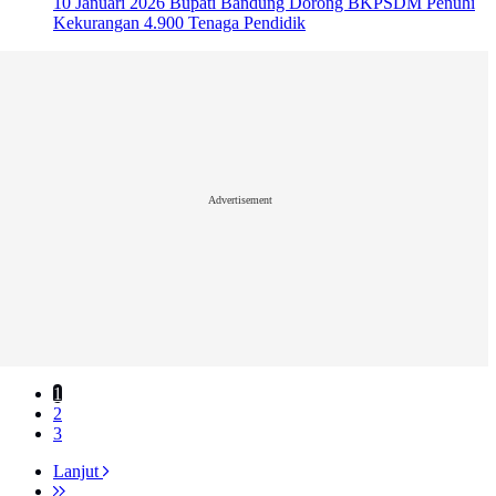
10 Januari 2026
Bupati Bandung Dorong BKPSDM Penuhi
Kekurangan 4.900 Tenaga Pendidik
Advertisement
1
2
3
Lanjut