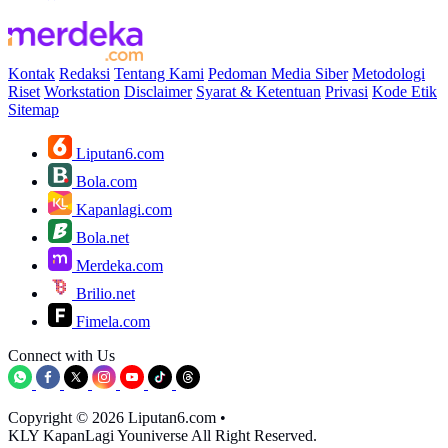
Kontak
Redaksi
Tentang Kami
Pedoman Media Siber
Metodologi
Riset
Workstation
Disclaimer
Syarat & Ketentuan
Privasi
Kode Etik
Sitemap
Liputan6.com
Bola.com
Kapanlagi.com
Bola.net
Merdeka.com
Brilio.net
Fimela.com
Connect with Us
Copyright © 2026 Liputan6.com
•
KLY KapanLagi Youniverse All Right Reserved.