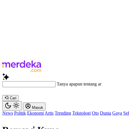
Tanya apapun tentang artikel ini...
Cari
Masuk
News
Politik
Ekonomi
Artis
Trending
Teknologi
Oto
Dunia
Gaya
Se