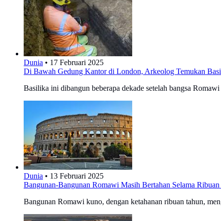
Dunia
•
17 Februari 2025
Di Bawah Gedung Kantor di London, Arkeolog Temukan Basi
Basilika ini dibangun beberapa dekade setelah bangsa Romawi 
Dunia
•
13 Februari 2025
Bangunan-Bangunan Romawi Masih Bertahan Selama Ribuan T
Bangunan Romawi kuno, dengan ketahanan ribuan tahun, mengaj