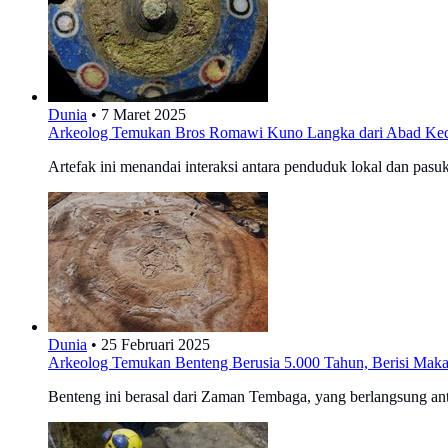
Dunia
•
7 Maret 2025
Arkeolog Temukan Bros Romawi Kuno Langka dari Abad Ked
Artefak ini menandai interaksi antara penduduk lokal dan pas
Dunia
•
25 Februari 2025
Arkeolog Temukan Benteng Berusia 5.000 Tahun, Berisi Makam
Benteng ini berasal dari Zaman Tembaga, yang berlangsung a