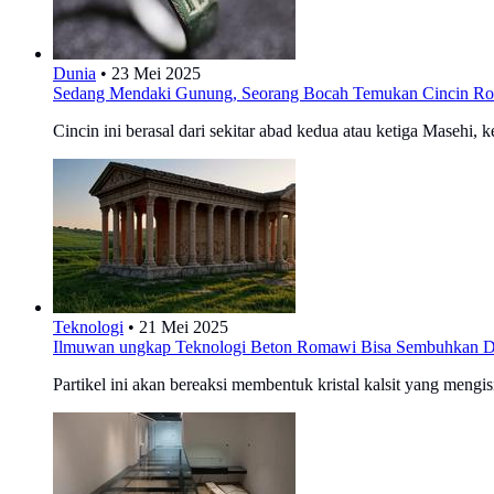
Dunia
•
23 Mei 2025
Sedang Mendaki Gunung, Seorang Bocah Temukan Cincin Ro
Cincin ini berasal dari sekitar abad kedua atau ketiga Masehi,
Teknologi
•
21 Mei 2025
Ilmuwan ungkap Teknologi Beton Romawi Bisa Sembuhkan Diri
Partikel ini akan bereaksi membentuk kristal kalsit yang meng