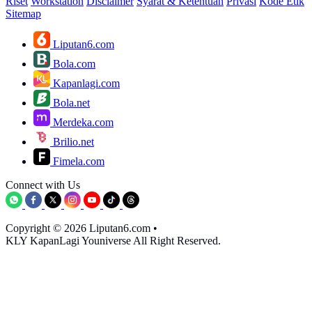
Riset
Workstation
Disclaimer
Syarat & Ketentuan
Privasi
Kode Etik
Sitemap
Liputan6.com
Bola.com
Kapanlagi.com
Bola.net
Merdeka.com
Brilio.net
Fimela.com
Connect with Us
Copyright © 2026 Liputan6.com
•
KLY KapanLagi Youniverse All Right Reserved.