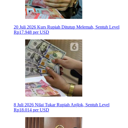
20 Juli 2026
Kurs Rupiah Ditutup Melemah, Sentuh Level
Rp17.948 per USD
8 Juli 2026
Nilai Tukar Rupiah Anjlok, Sentuh Level
Rp18.014 per USD