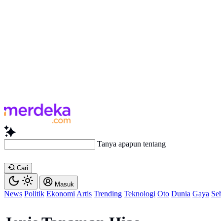
Tanya apapun tentang artikel in
Cari
Masuk
News
Politik
Ekonomi
Artis
Trending
Teknologi
Oto
Dunia
Gaya
Se