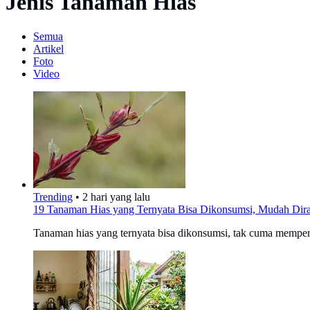
Jenis Tanaman Hias
Semua
Artikel
Foto
Video
Trending
•
2 hari yang lalu
19 Tanaman Hias yang Ternyata Bisa Dikonsumsi, Mudah Dir
Tanaman hias yang ternyata bisa dikonsumsi, tak cuma mempercan