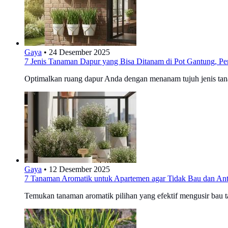
Gaya
•
24 Desember 2025
7 Jenis Tanaman Dapur yang Bisa Ditanam di Pot Gantung, Pe
Optimalkan ruang dapur Anda dengan menanam tujuh jenis tanam
Gaya
•
12 Desember 2025
7 Tanaman Aromatik untuk Apartemen agar Tidak Bau dan Ant
Temukan tanaman aromatik pilihan yang efektif mengusir bau 