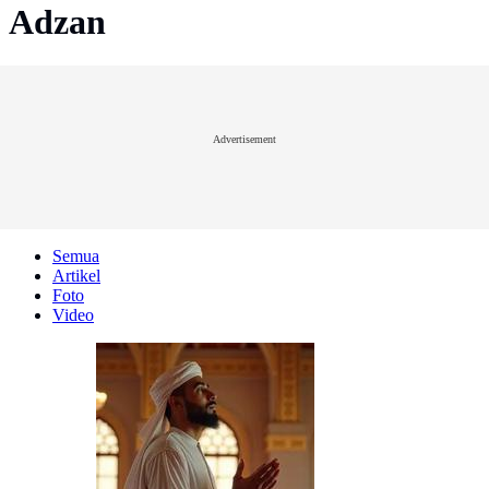
Adzan
Advertisement
Semua
Artikel
Foto
Video