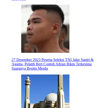
27 Desember 2023
Peserta Seleksi TNI Jalur Santri &
Agama, Pelatih Beri Contoh Adzan Bikin Terkesima
Suaranya Begitu Merdu