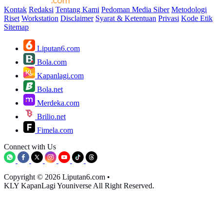
Kontak
Redaksi
Tentang Kami
Pedoman Media Siber
Metodologi
Riset
Workstation
Disclaimer
Syarat & Ketentuan
Privasi
Kode Etik
Sitemap
Liputan6.com
Bola.com
Kapanlagi.com
Bola.net
Merdeka.com
Brilio.net
Fimela.com
Connect with Us
Copyright © 2026 Liputan6.com
•
KLY KapanLagi Youniverse All Right Reserved.