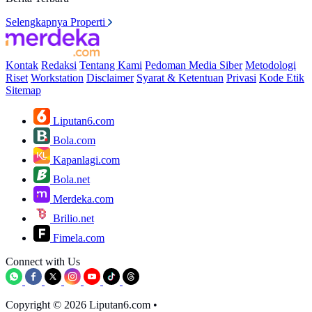
Selengkapnya Properti
Kontak
Redaksi
Tentang Kami
Pedoman Media Siber
Metodologi
Riset
Workstation
Disclaimer
Syarat & Ketentuan
Privasi
Kode Etik
Sitemap
Liputan6.com
Bola.com
Kapanlagi.com
Bola.net
Merdeka.com
Brilio.net
Fimela.com
Connect with Us
Copyright © 2026 Liputan6.com
•