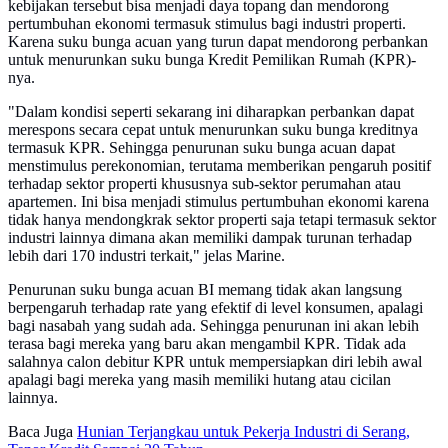
kebijakan tersebut bisa menjadi daya topang dan mendorong
pertumbuhan ekonomi termasuk stimulus bagi industri properti.
Karena suku bunga acuan yang turun dapat mendorong perbankan
untuk menurunkan suku bunga Kredit Pemilikan Rumah (KPR)-
nya.
"Dalam kondisi seperti sekarang ini diharapkan perbankan dapat
merespons secara cepat untuk menurunkan suku bunga kreditnya
termasuk KPR. Sehingga penurunan suku bunga acuan dapat
menstimulus perekonomian, terutama memberikan pengaruh positif
terhadap sektor properti khususnya sub-sektor perumahan atau
apartemen. Ini bisa menjadi stimulus pertumbuhan ekonomi karena
tidak hanya mendongkrak sektor properti saja tetapi termasuk sektor
industri lainnya dimana akan memiliki dampak turunan terhadap
lebih dari 170 industri terkait," jelas Marine.
Penurunan suku bunga acuan BI memang tidak akan langsung
berpengaruh terhadap rate yang efektif di level konsumen, apalagi
bagi nasabah yang sudah ada. Sehingga penurunan ini akan lebih
terasa bagi mereka yang baru akan mengambil KPR. Tidak ada
salahnya calon debitur KPR untuk mempersiapkan diri lebih awal
apalagi bagi mereka yang masih memiliki hutang atau cicilan
lainnya.
Baca Juga
Hunian Terjangkau untuk Pekerja Industri di Serang,