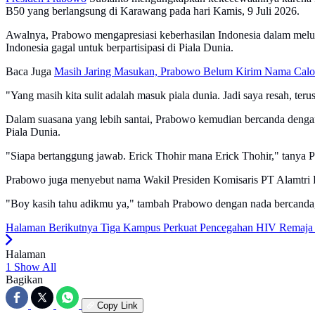
B50 yang berlangsung di Karawang pada hari Kamis, 9 Juli 2026.
Awalnya, Prabowo mengapresiasi keberhasilan Indonesia dalam melun
Indonesia gagal untuk berpartisipasi di Piala Dunia.
Baca Juga
Masih Jaring Masukan, Prabowo Belum Kirim Nama Calon
"Yang masih kita sulit adalah masuk piala dunia. Jadi saya resah, ter
Dalam suasana yang lebih santai, Prabowo kemudian bercanda dengan
Piala Dunia.
"Siapa bertanggung jawab. Erick Thohir mana Erick Thohir," tanya Pr
Prabowo juga menyebut nama Wakil Presiden Komisaris PT Alamtri R
"Boy kasih tahu adikmu ya," tambah Prabowo dengan nada bercanda,
Halaman Berikutnya
Tiga Kampus Perkuat Pencegahan HIV Remaja
Halaman
1
Show All
Bagikan
Copy Link