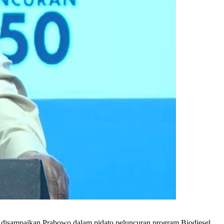
ut disampaikan Prabowo dalam pidato peluncuran program Biodiesel