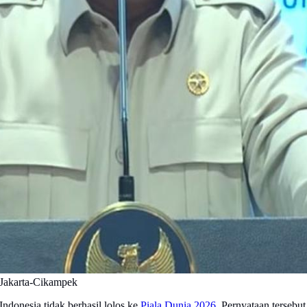
 Jakarta-Cikampek
onesia tidak berhasil lolos ke
Piala Dunia 2026
. Pernyataan terseb