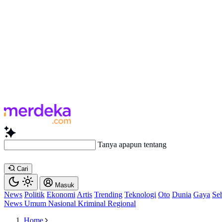
Tanya apapun tentang artikel ini...
Cari
Masuk
News
Politik
Ekonomi
Artis
Trending
Teknologi
Oto
Dunia
Gaya
Se
News
Umum
Nasional
Kriminal
Regional
Home