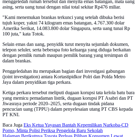
menggeledah rumah tersebut dan menyita emas batangan, mata uang
asing, serta uang tunai dengan nilai total sekitar Rp476 miliar.
"Kami menemukan brankas terkunci yang setelah dibuka berisi
tujuh koper, yakni 74 kilogram emas batangan, 4.767.300 dolar
Amerika Serikat, 14.083.800 dolar Singapura, serta uang tunai Rp
100 juta," kata Totok.
Selain emas dan uang, penyidik turut menyita sejumlah dokumen,
telepon seluler, serta beberapa foto keluarga yang diduga berkaitan
dengan pemilik rumah maupun pemilik barang yang tersimpan di
dalam brankas.
Penggeledahan itu merupakan bagian dari investigasi gabungan
(joint investigation) antara Kortastipidkor Polri dan Polda Metro
Jaya dalam penyidikan tiga perkara.
Ketiga perkara tersebut meliputi dugaan korupsi tata kelola batu bara
yang memicu pemadaman listrik, dugaan korupsi PT Asabri dan PT
Jiwasraya periode 2020–2025, serta dugaan tindak pidana
pencucian uang (TPPU) dalam penyelesaian utang PT CBS kepada
PT KNI.
Baca Juga
Eks Ketua Yayasan Bantah Kepemilikan Narkoba-CD
Porno, Minta Polisi Periksa Pengelola Baru Sekolah
Halaman Berikutnya
Toyota Perluas Pilihan Konsumen Lewat