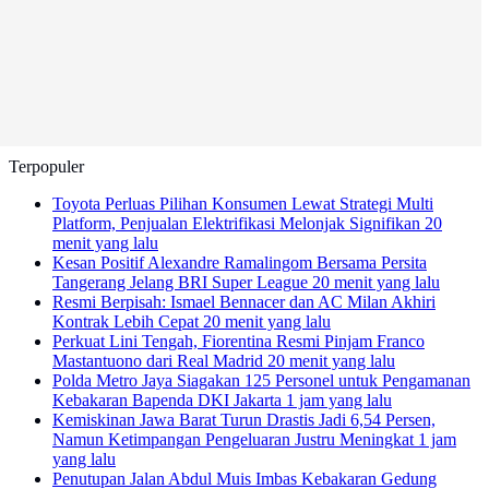
Terpopuler
Toyota Perluas Pilihan Konsumen Lewat Strategi Multi
Platform, Penjualan Elektrifikasi Melonjak Signifikan
20
menit yang lalu
Kesan Positif Alexandre Ramalingom Bersama Persita
Tangerang Jelang BRI Super League
20 menit yang lalu
Resmi Berpisah: Ismael Bennacer dan AC Milan Akhiri
Kontrak Lebih Cepat
20 menit yang lalu
Perkuat Lini Tengah, Fiorentina Resmi Pinjam Franco
Mastantuono dari Real Madrid
20 menit yang lalu
Polda Metro Jaya Siagakan 125 Personel untuk Pengamanan
Kebakaran Bapenda DKI Jakarta
1 jam yang lalu
Kemiskinan Jawa Barat Turun Drastis Jadi 6,54 Persen,
Namun Ketimpangan Pengeluaran Justru Meningkat
1 jam
yang lalu
Penutupan Jalan Abdul Muis Imbas Kebakaran Gedung