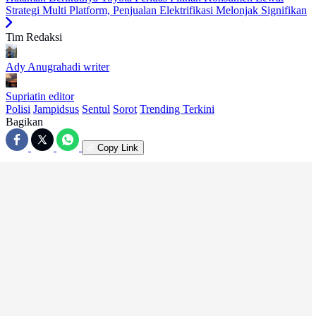
Strategi Multi Platform, Penjualan Elektrifikasi Melonjak Signifikan
Tim Redaksi
Ady Anugrahadi
writer
Supriatin
editor
Polisi
Jampidsus
Sentul
Sorot
Trending Terkini
Bagikan
Copy Link