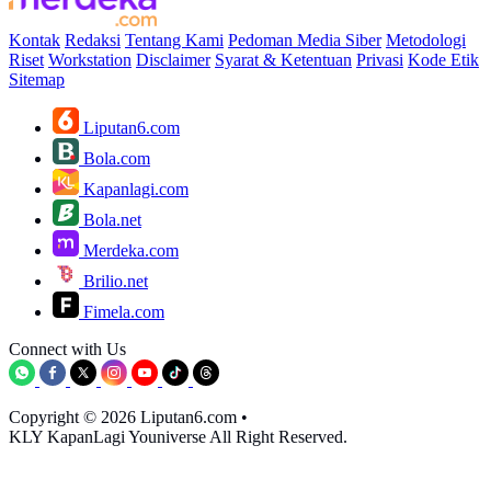
Kontak
Redaksi
Tentang Kami
Pedoman Media Siber
Metodologi
Riset
Workstation
Disclaimer
Syarat & Ketentuan
Privasi
Kode Etik
Sitemap
Liputan6.com
Bola.com
Kapanlagi.com
Bola.net
Merdeka.com
Brilio.net
Fimela.com
Connect with Us
Copyright © 2026 Liputan6.com
•
KLY KapanLagi Youniverse All Right Reserved.