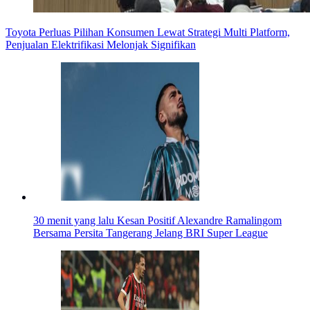
Toyota Perluas Pilihan Konsumen Lewat Strategi Multi Platform,
Penjualan Elektrifikasi Melonjak Signifikan
30 menit yang lalu
Kesan Positif Alexandre Ramalingom
Bersama Persita Tangerang Jelang BRI Super League