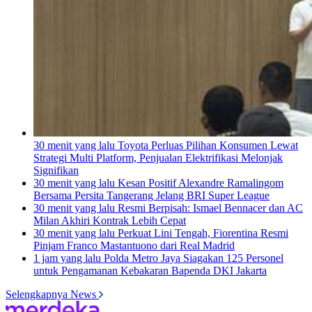
30 menit yang lalu
Toyota Perluas Pilihan Konsumen Lewat
Strategi Multi Platform, Penjualan Elektrifikasi Melonjak
Signifikan
30 menit yang lalu
Kesan Positif Alexandre Ramalingom
Bersama Persita Tangerang Jelang BRI Super League
30 menit yang lalu
Resmi Berpisah: Ismael Bennacer dan AC
Milan Akhiri Kontrak Lebih Cepat
30 menit yang lalu
Perkuat Lini Tengah, Fiorentina Resmi
Pinjam Franco Mastantuono dari Real Madrid
1 jam yang lalu
Polda Metro Jaya Siagakan 125 Personel
untuk Pengamanan Kebakaran Bapenda DKI Jakarta
Selengkapnya News