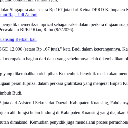
 dolar Singapura atau setara Rp 167 juta dari Ketua DPRD Kabupaten K
hut Raja Juli Antoni
.
nyidik memeriksa Juprizal sebagai saksi dalam perkara dugaan suap pen
 Perwakilan BPKP Riau, Rabu (8/7/2026).
ansing Berkali-kali
 SGD 12.000 (setara Rp 167 juta)," kata Budi dalam keterangannya, Ka
al merupakan bagian dari dana yang sebelumnya telah dikembalikan o
ng yang dikembalikan oleh pihak Kemenhut. Penyidik masih akan menda
dugaan peran Juprizal dalam perkara gratifikasi yang menjerat Bupati
 imbuh Budi.
5 juta dari Asisten I Sekretariat Daerah Kabupaten Kuansing, Fahdians
gajuan alih fungsi hutan lindung di Kabupaten Kuansing yang diajuka
i hutan dimaksud. Kemudian penyidik juga mendalami proses permohona