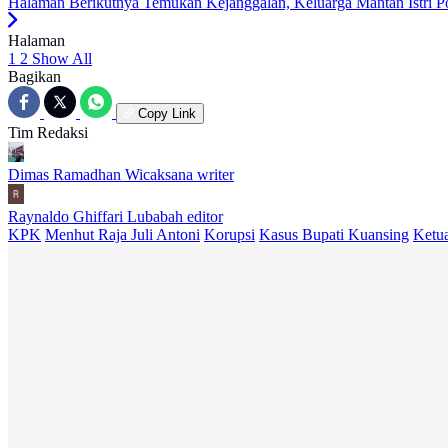
Halaman Berikutnya
Temukan Kejanggalan, Keluarga Mantan Istri 
Halaman
1
2
Show All
Bagikan
Copy Link
Tim Redaksi
Dimas Ramadhan Wicaksana
writer
Raynaldo Ghiffari Lubabah
editor
KPK
Menhut Raja Juli Antoni
Korupsi
Kasus Bupati Kuansing
Ketu