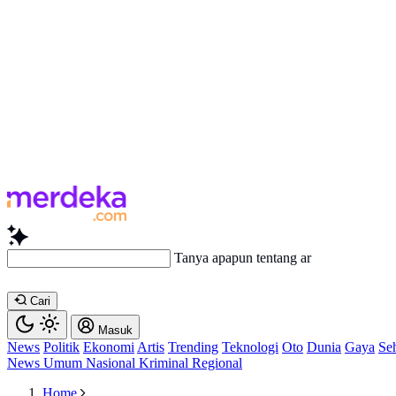
Tanya apapun tentang artikel ini...
Cari
Masuk
News
Politik
Ekonomi
Artis
Trending
Teknologi
Oto
Dunia
Gaya
Se
News
Umum
Nasional
Kriminal
Regional
Home