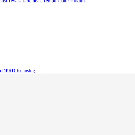
Polisi Tewas Tertembak Tempuh Jalur Hukum
a DPRD Kuansing