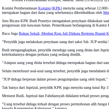
Komisi Pemberantasan
Korupsi
(
KPK
) menyita uang sebesar 12.000
merupakan bagian dari dana yang sebelumnya dikembalikan oleh
Men
Juru Bicara KPK Budi Prasetyo mengatakan penyitaan dilakukan saat pe
pengurusan izin kawasan hutan. Pemeriksaan berlangsung di Kantor
Baca Juga
Bukan Sekali, Menhut Raja Juli Diduga Bertemu Bupati Ku
"Penyidik juga melakukan penyitaan uang dari saksi Sdr. JUP senilai
Budi mengungkapkan, penyidik menduga uang yang disita dari Jupriz
keterkaitannya dengan perkara yang sedang disidik.
"Adapun uang yang disita tersebut diduga merupakan bagian dari ua
Selain menelusuri asal-usul uang tersebut, penyidik juga mendalami 
"JUP diduga berperan dalam proses pengumpulan uang oleh bupati,"
Tak hanya dari Juprizal, penyidik KPK juga menyita uang tunai Rp 1
Menurut Budi, Juprizal dan Fahdiansyah didalami terkait proses pen
"Uang tersebut diduga terkait dengan proses permohonan alih fungs
kepada Kementerian Kehutanan," katanya.