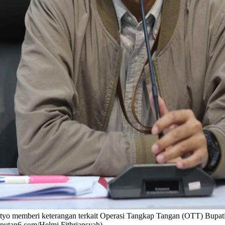
etyo memberi keterangan terkait Operasi Tangkap Tangan (OTT) Bupa
iputan6.com/Helmi Fithriansyah)