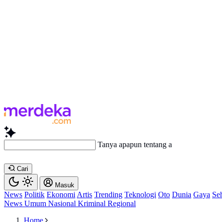
Tanya apapun tentang artikel ini...
Cari
Masuk
News
Politik
Ekonomi
Artis
Trending
Teknologi
Oto
Dunia
Gaya
Se
News
Umum
Nasional
Kriminal
Regional
Home