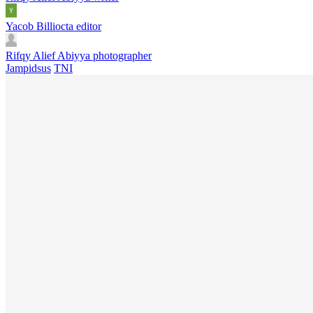
Yacob Billiocta
editor
Rifqy Alief Abiyya
photographer
Jampidsus
TNI