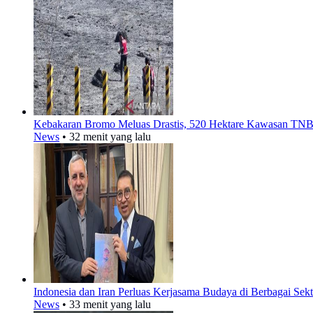
Kebakaran Bromo Meluas Drastis, 520 Hektare Kawasan TN
News
•
32 menit yang lalu
Indonesia dan Iran Perluas Kerjasama Budaya di Berbagai Sekt
News
•
33 menit yang lalu