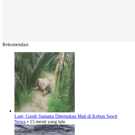
Rekomendasi
Lagi, Gajah Sumatra Ditemukan Mati di Kebun Sawit
News
•
15 menit yang lalu