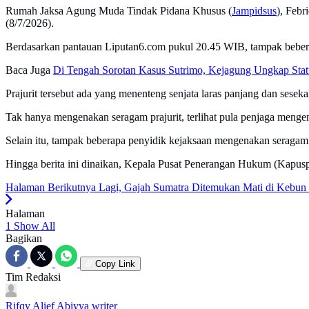
Rumah Jaksa Agung Muda Tindak Pidana Khusus (
Jampidsus
), Febr
(8/7/2026).
Berdasarkan pantauan Liputan6.com pukul 20.45 WIB, tampak beberapa 
Baca Juga
Di Tengah Sorotan Kasus Sutrimo, Kejagung Ungkap Stat
Prajurit tersebut ada yang menenteng senjata laras panjang dan seseka
Tak hanya mengenakan seragam prajurit, terlihat pula penjaga menge
Selain itu, tampak beberapa penyidik kejaksaan mengenakan seragam k
Hingga berita ini dinaikan, Kepala Pusat Penerangan Hukum (Kapusp
Halaman Berikutnya
Lagi, Gajah Sumatra Ditemukan Mati di Kebun
Halaman
1
Show All
Bagikan
Copy Link
Tim Redaksi
Rifqy Alief Abiyya
writer