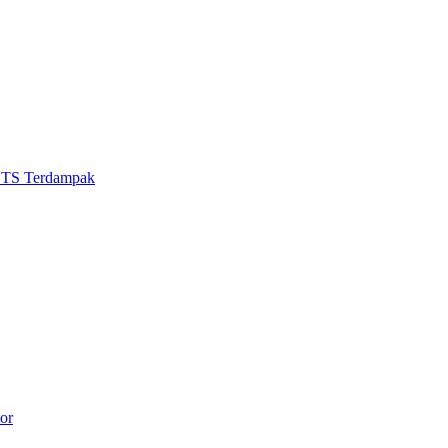
BTS Terdampak
or