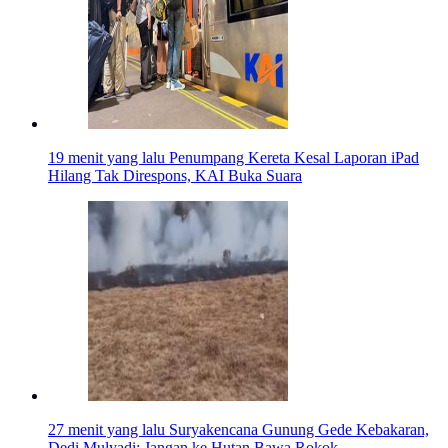
19 menit yang lalu
Penumpang Kereta Kesal Laporan iPad
Hilang Tak Direspons, KAI Buka Suara
27 menit yang lalu
Suryakencana Gunung Gede Kebakaran,
Dedi Mulyadi: Jangan ke Hutan Bawa Rokok