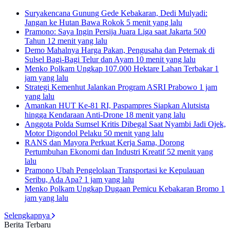
Suryakencana Gunung Gede Kebakaran, Dedi Mulyadi:
Jangan ke Hutan Bawa Rokok
5 menit yang lalu
Pramono: Saya Ingin Persija Juara Liga saat Jakarta 500
Tahun
12 menit yang lalu
Demo Mahalnya Harga Pakan, Pengusaha dan Peternak di
Sulsel Bagi-Bagi Telur dan Ayam
10 menit yang lalu
Menko Polkam Ungkap 107.000 Hektare Lahan Terbakar
1
jam yang lalu
Strategi Kemenhut Jalankan Program ASRI Prabowo
1 jam
yang lalu
Amankan HUT Ke-81 RI, Paspampres Siapkan Alutsista
hingga Kendaraan Anti-Drone
18 menit yang lalu
Anggota Polda Sumsel Kritis Dibegal Saat Nyambi Jadi Ojek,
Motor Digondol Pelaku
50 menit yang lalu
RANS dan Mayora Perkuat Kerja Sama, Dorong
Pertumbuhan Ekonomi dan Industri Kreatif
52 menit yang
lalu
Pramono Ubah Pengelolaan Transportasi ke Kepulauan
Seribu, Ada Apa?
1 jam yang lalu
Menko Polkam Ungkap Dugaan Pemicu Kebakaran Bromo
1
jam yang lalu
Selengkapnya
Berita Terbaru