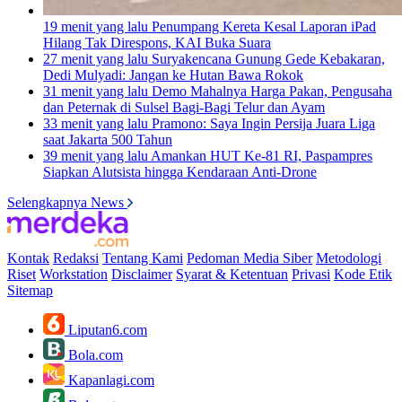
19 menit yang lalu
Penumpang Kereta Kesal Laporan iPad
Hilang Tak Direspons, KAI Buka Suara
27 menit yang lalu
Suryakencana Gunung Gede Kebakaran,
Dedi Mulyadi: Jangan ke Hutan Bawa Rokok
31 menit yang lalu
Demo Mahalnya Harga Pakan, Pengusaha
dan Peternak di Sulsel Bagi-Bagi Telur dan Ayam
33 menit yang lalu
Pramono: Saya Ingin Persija Juara Liga
saat Jakarta 500 Tahun
39 menit yang lalu
Amankan HUT Ke-81 RI, Paspampres
Siapkan Alutsista hingga Kendaraan Anti-Drone
Selengkapnya News
Kontak
Redaksi
Tentang Kami
Pedoman Media Siber
Metodologi
Riset
Workstation
Disclaimer
Syarat & Ketentuan
Privasi
Kode Etik
Sitemap
Liputan6.com
Bola.com
Kapanlagi.com