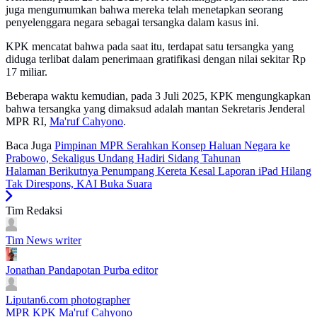
juga mengumumkan bahwa mereka telah menetapkan seorang
penyelenggara negara sebagai tersangka dalam kasus ini.
KPK mencatat bahwa pada saat itu, terdapat satu tersangka yang
diduga terlibat dalam penerimaan gratifikasi dengan nilai sekitar Rp
17 miliar.
Beberapa waktu kemudian, pada 3 Juli 2025, KPK mengungkapkan
bahwa tersangka yang dimaksud adalah mantan Sekretaris Jenderal
MPR RI,
Ma'ruf Cahyono
.
Baca Juga
Pimpinan MPR Serahkan Konsep Haluan Negara ke
Prabowo, Sekaligus Undang Hadiri Sidang Tahunan
Halaman Berikutnya
Penumpang Kereta Kesal Laporan iPad Hilang
Tak Direspons, KAI Buka Suara
Tim Redaksi
Tim News
writer
Jonathan Pandapotan Purba
editor
Liputan6.com
photographer
MPR
KPK
Ma'ruf Cahyono