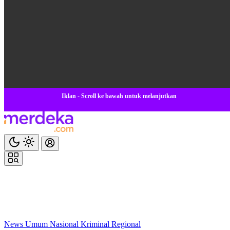
Iklan - Scroll ke bawah untuk melanjutkan
News
Umum
Nasional
Kriminal
Regional