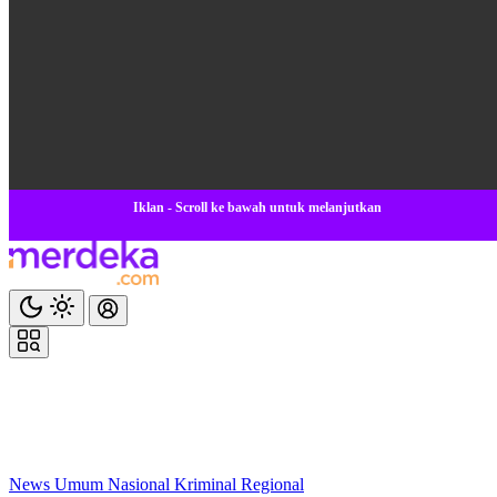
Iklan - Scroll ke bawah untuk melanjutkan
News
Umum
Nasional
Kriminal
Regional