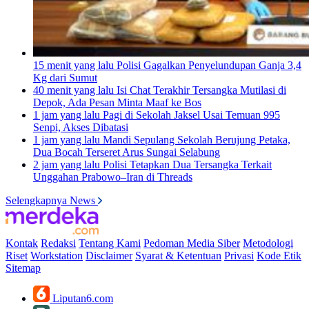
15 menit yang lalu
Polisi Gagalkan Penyelundupan Ganja 3,4
Kg dari Sumut
40 menit yang lalu
Isi Chat Terakhir Tersangka Mutilasi di
Depok, Ada Pesan Minta Maaf ke Bos
1 jam yang lalu
Pagi di Sekolah Jaksel Usai Temuan 995
Senpi, Akses Dibatasi
1 jam yang lalu
Mandi Sepulang Sekolah Berujung Petaka,
Dua Bocah Terseret Arus Sungai Selabung
2 jam yang lalu
Polisi Tetapkan Dua Tersangka Terkait
Unggahan Prabowo–Iran di Threads
Selengkapnya News
Kontak
Redaksi
Tentang Kami
Pedoman Media Siber
Metodologi
Riset
Workstation
Disclaimer
Syarat & Ketentuan
Privasi
Kode Etik
Sitemap
Liputan6.com