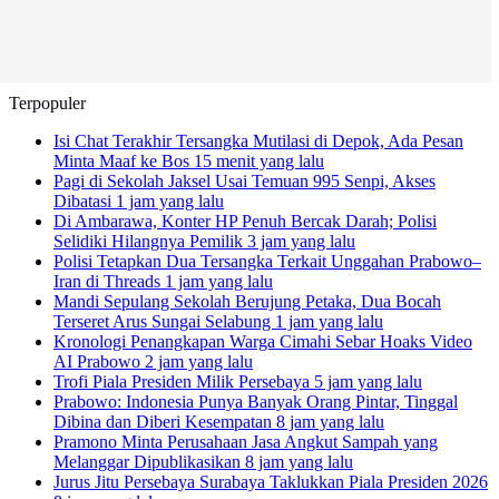
Terpopuler
Isi Chat Terakhir Tersangka Mutilasi di Depok, Ada Pesan
Minta Maaf ke Bos
15 menit yang lalu
Pagi di Sekolah Jaksel Usai Temuan 995 Senpi, Akses
Dibatasi
1 jam yang lalu
Di Ambarawa, Konter HP Penuh Bercak Darah; Polisi
Selidiki Hilangnya Pemilik
3 jam yang lalu
Polisi Tetapkan Dua Tersangka Terkait Unggahan Prabowo–
Iran di Threads
1 jam yang lalu
Mandi Sepulang Sekolah Berujung Petaka, Dua Bocah
Terseret Arus Sungai Selabung
1 jam yang lalu
Kronologi Penangkapan Warga Cimahi Sebar Hoaks Video
AI Prabowo
2 jam yang lalu
Trofi Piala Presiden Milik Persebaya
5 jam yang lalu
Prabowo: Indonesia Punya Banyak Orang Pintar, Tinggal
Dibina dan Diberi Kesempatan
8 jam yang lalu
Pramono Minta Perusahaan Jasa Angkut Sampah yang
Melanggar Dipublikasikan
8 jam yang lalu
Jurus Jitu Persebaya Surabaya Taklukkan Piala Presiden 2026