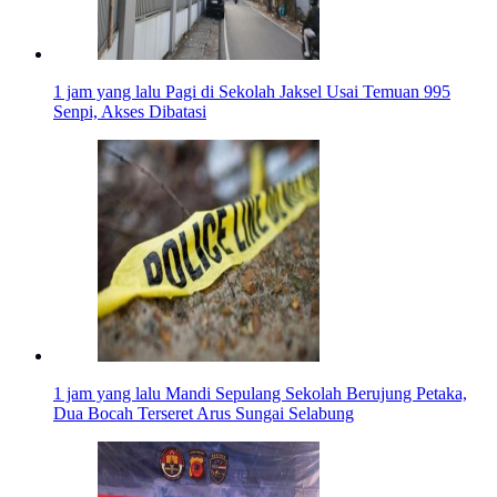
1 jam yang lalu
Pagi di Sekolah Jaksel Usai Temuan 995
Senpi, Akses Dibatasi
1 jam yang lalu
Mandi Sepulang Sekolah Berujung Petaka,
Dua Bocah Terseret Arus Sungai Selabung