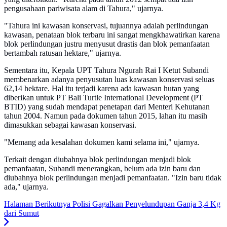
pengusahaan pariwisata alam di Tahura," ujarnya.
"Tahura ini kawasan konservasi, tujuannya adalah perlindungan
kawasan, penataan blok terbaru ini sangat mengkhawatirkan karena
blok perlindungan justru menyusut drastis dan blok pemanfaatan
bertambah ratusan hektare," ujarnya.
Sementara itu, Kepala UPT Tahura Ngurah Rai I Ketut Subandi
membenarkan adanya penyusutan luas kawasan konservasi seluas
62,14 hektare. Hal itu terjadi karena ada kawasan hutan yang
diberikan untuk PT Bali Turtle International Development (PT
BTID) yang sudah mendapat penetapan dari Menteri Kehutanan
tahun 2004. Namun pada dokumen tahun 2015, lahan itu masih
dimasukkan sebagai kawasan konservasi.
"Memang ada kesalahan dokumen kami selama ini," ujarnya.
Terkait dengan diubahnya blok perlindungan menjadi blok
pemanfaatan, Subandi menerangkan, belum ada izin baru dan
diubahnya blok perlindungan menjadi pemanfaatan. "Izin baru tidak
ada," ujarnya.
Halaman Berikutnya
Polisi Gagalkan Penyelundupan Ganja 3,4 Kg
dari Sumut