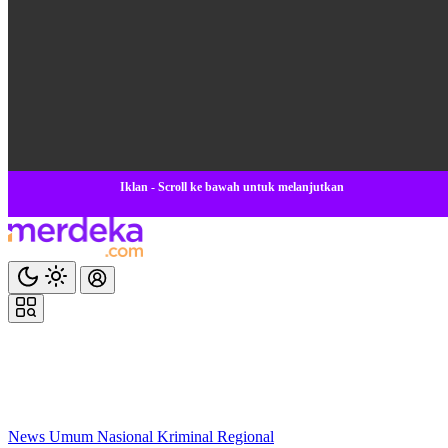
Iklan - Scroll ke bawah untuk melanjutkan
News
Umum
Nasional
Kriminal
Regional