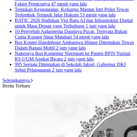
Faktor Pemicunya
47 menit yang lalu
Temukan Kejanggalan, Keluarga Mantan Istri Polisi Tewas
Tertembak Tempuh Jalur Hukum
53 menit yang lalu
BATIC 2026 Hadirkan Visi Baru AI dan Infrastruktur Digital
untuk Masa Depan yang Terhubung
1 jam yang lalu
10 Penyebab Aglaonema Daunnya Pucat, Ternyata Bukan
Cuma Kurang Sinar Matahari
54 menit yang lalu
Bos Konter Handphone Ambarawa Hilang Ditemukan Tewas
Dalam Bagasi Mobil
2 jam yang lalu
Nakesnya Ikut Komentar Nirempati ke Pasien BPJS Yurizal,
RS UGM Angkat Bicara
2 jam yang lalu
995 Senjata Ditemukan di Sekolah Jaksel, Gubernur DKI
Sebut Pelanggaran
2 jam yang lalu
Selengkapnya
Berita Terbaru