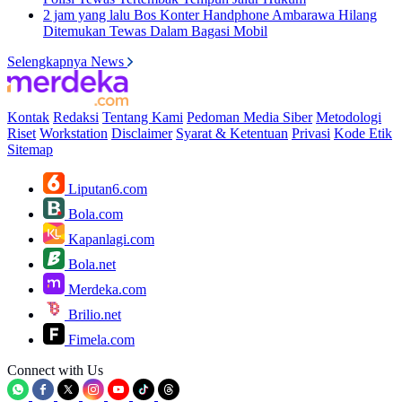
2 jam yang lalu
Bos Konter Handphone Ambarawa Hilang
Ditemukan Tewas Dalam Bagasi Mobil
Selengkapnya News
Kontak
Redaksi
Tentang Kami
Pedoman Media Siber
Metodologi
Riset
Workstation
Disclaimer
Syarat & Ketentuan
Privasi
Kode Etik
Sitemap
Liputan6.com
Bola.com
Kapanlagi.com
Bola.net
Merdeka.com
Brilio.net
Fimela.com
Connect with Us