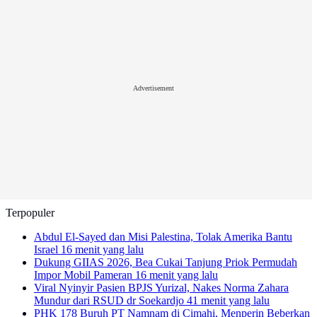
Advertisement
Terpopuler
Abdul El-Sayed dan Misi Palestina, Tolak Amerika Bantu
Israel
16 menit yang lalu
Dukung GIIAS 2026, Bea Cukai Tanjung Priok Permudah
Impor Mobil Pameran
16 menit yang lalu
Viral Nyinyir Pasien BPJS Yurizal, Nakes Norma Zahara
Mundur dari RSUD dr Soekardjo
41 menit yang lalu
PHK 178 Buruh PT Namnam di Cimahi, Menperin Beberkan