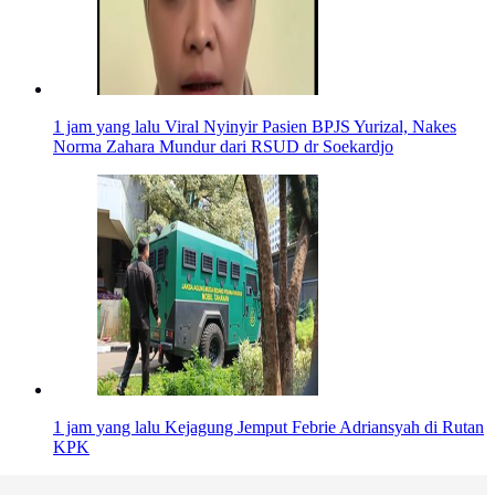
1 jam yang lalu
Viral Nyinyir Pasien BPJS Yurizal, Nakes
Norma Zahara Mundur dari RSUD dr Soekardjo
1 jam yang lalu
Kejagung Jemput Febrie Adriansyah di Rutan
KPK