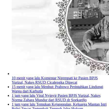
10 menit yang lalu
Komentar Nirempati ke Pasien BPJS
Yurizal, Nakes RSUD Cicalengka Dipecat
15 menit yang lalu
Menhut: Prabowo Perintahkan Lindungi
Warga dari Karhutla
1 jam yang lalu
Viral Nyinyir Pasien BPJS Yurizal, Nakes
Norma Zahara Mundur dari RSUD dr Soekardjo
1 jam yang lalu
Temukan Kejanggalan, Keluarga Mantan Istri
Polisi Tewas Tertembak Tempuh Jalur Hukum