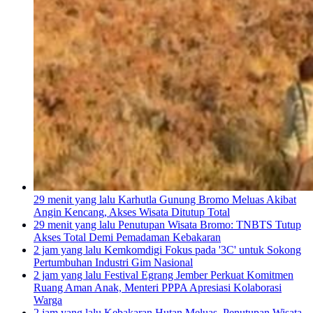
29 menit yang lalu
Karhutla Gunung Bromo Meluas Akibat
Angin Kencang, Akses Wisata Ditutup Total
29 menit yang lalu
Penutupan Wisata Bromo: TNBTS Tutup
Akses Total Demi Pemadaman Kebakaran
2 jam yang lalu
Kemkomdigi Fokus pada '3C' untuk Sokong
Pertumbuhan Industri Gim Nasional
2 jam yang lalu
Festival Egrang Jember Perkuat Komitmen
Ruang Aman Anak, Menteri PPPA Apresiasi Kolaborasi
Warga
2 jam yang lalu
Kebakaran Hutan Meluas, Penutupan Wisata