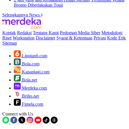
Bromo Diberlakukan Total
Selengkapnya News
Kontak
Redaksi
Tentang Kami
Pedoman Media Siber
Metodologi
Riset
Workstation
Disclaimer
Syarat & Ketentuan
Privasi
Kode Etik
Sitemap
Liputan6.com
Bola.com
Kapanlagi.com
Bola.net
Merdeka.com
Brilio.net
Fimela.com
Connect with Us