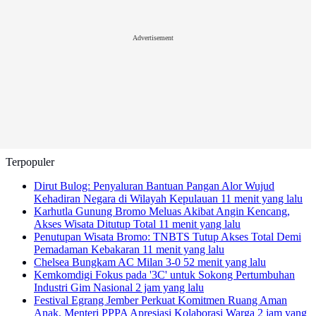
Advertisement
Terpopuler
Dirut Bulog: Penyaluran Bantuan Pangan Alor Wujud
Kehadiran Negara di Wilayah Kepulauan
11 menit yang lalu
Karhutla Gunung Bromo Meluas Akibat Angin Kencang,
Akses Wisata Ditutup Total
11 menit yang lalu
Penutupan Wisata Bromo: TNBTS Tutup Akses Total Demi
Pemadaman Kebakaran
11 menit yang lalu
Chelsea Bungkam AC Milan 3-0
52 menit yang lalu
Kemkomdigi Fokus pada '3C' untuk Sokong Pertumbuhan
Industri Gim Nasional
2 jam yang lalu
Festival Egrang Jember Perkuat Komitmen Ruang Aman
Anak, Menteri PPPA Apresiasi Kolaborasi Warga
2 jam yang