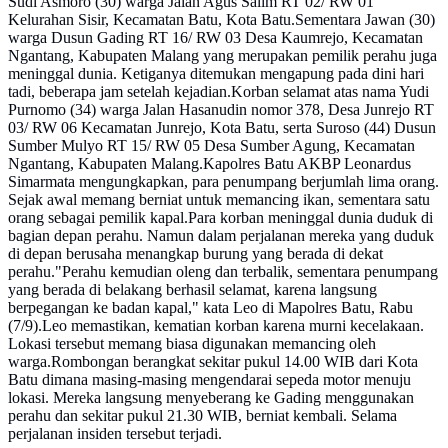
Sudi Asmoro (30) warga Jalan Agus Salim RT 02/ RW 01
Kelurahan Sisir, Kecamatan Batu, Kota Batu.Sementara Jawan (30)
warga Dusun Gading RT 16/ RW 03 Desa Kaumrejo, Kecamatan
Ngantang, Kabupaten Malang yang merupakan pemilik perahu juga
meninggal dunia. Ketiganya ditemukan mengapung pada dini hari
tadi, beberapa jam setelah kejadian.Korban selamat atas nama Yudi
Purnomo (34) warga Jalan Hasanudin nomor 378, Desa Junrejo RT
03/ RW 06 Kecamatan Junrejo, Kota Batu, serta Suroso (44) Dusun
Sumber Mulyo RT 15/ RW 05 Desa Sumber Agung, Kecamatan
Ngantang, Kabupaten Malang.Kapolres Batu AKBP Leonardus
Simarmata mengungkapkan, para penumpang berjumlah lima orang.
Sejak awal memang berniat untuk memancing ikan, sementara satu
orang sebagai pemilik kapal.Para korban meninggal dunia duduk di
bagian depan perahu. Namun dalam perjalanan mereka yang duduk
di depan berusaha menangkap burung yang berada di dekat
perahu."Perahu kemudian oleng dan terbalik, sementara penumpang
yang berada di belakang berhasil selamat, karena langsung
berpegangan ke badan kapal," kata Leo di Mapolres Batu, Rabu
(7/9).Leo memastikan, kematian korban karena murni kecelakaan.
Lokasi tersebut memang biasa digunakan memancing oleh
warga.Rombongan berangkat sekitar pukul 14.00 WIB dari Kota
Batu dimana masing-masing mengendarai sepeda motor menuju
lokasi. Mereka langsung menyeberang ke Gading menggunakan
perahu dan sekitar pukul 21.30 WIB, berniat kembali. Selama
perjalanan insiden tersebut terjadi.