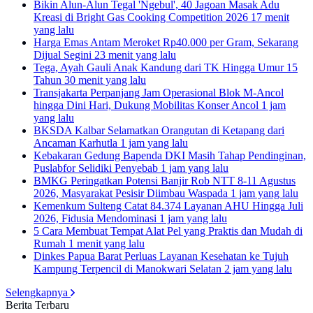
Bikin Alun-Alun Tegal 'Ngebul', 40 Jagoan Masak Adu
Kreasi di Bright Gas Cooking Competition 2026
17 menit
yang lalu
Harga Emas Antam Meroket Rp40.000 per Gram, Sekarang
Dijual Segini
23 menit yang lalu
Tega, Ayah Gauli Anak Kandung dari TK Hingga Umur 15
Tahun
30 menit yang lalu
Transjakarta Perpanjang Jam Operasional Blok M-Ancol
hingga Dini Hari, Dukung Mobilitas Konser Ancol
1 jam
yang lalu
BKSDA Kalbar Selamatkan Orangutan di Ketapang dari
Ancaman Karhutla
1 jam yang lalu
Kebakaran Gedung Bapenda DKI Masih Tahap Pendinginan,
Puslabfor Selidiki Penyebab
1 jam yang lalu
BMKG Peringatkan Potensi Banjir Rob NTT 8-11 Agustus
2026, Masyarakat Pesisir Diimbau Waspada
1 jam yang lalu
Kemenkum Sulteng Catat 84.374 Layanan AHU Hingga Juli
2026, Fidusia Mendominasi
1 jam yang lalu
5 Cara Membuat Tempat Alat Pel yang Praktis dan Mudah di
Rumah
1 menit yang lalu
Dinkes Papua Barat Perluas Layanan Kesehatan ke Tujuh
Kampung Terpencil di Manokwari Selatan
2 jam yang lalu
Selengkapnya
Berita Terbaru