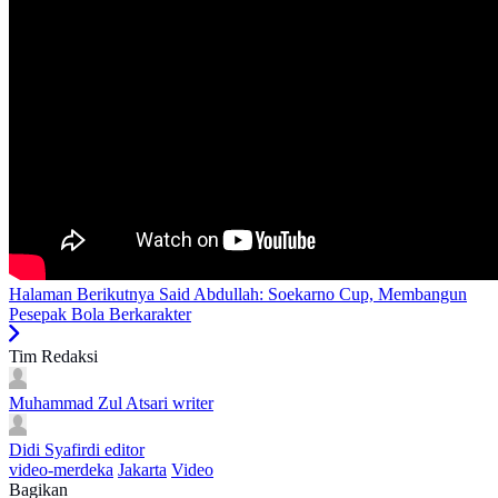
Halaman Berikutnya
Said Abdullah: Soekarno Cup, Membangun
Pesepak Bola Berkarakter
Tim Redaksi
Muhammad Zul Atsari
writer
Didi Syafirdi
editor
video-merdeka
Jakarta
Video
Bagikan