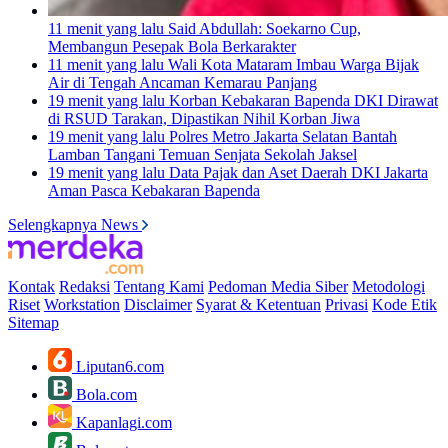
11 menit yang lalu
Said Abdullah: Soekarno Cup,
Membangun Pesepak Bola Berkarakter
11 menit yang lalu
Wali Kota Mataram Imbau Warga Bijak
Air di Tengah Ancaman Kemarau Panjang
19 menit yang lalu
Korban Kebakaran Bapenda DKI Dirawat
di RSUD Tarakan, Dipastikan Nihil Korban Jiwa
19 menit yang lalu
Polres Metro Jakarta Selatan Bantah
Lamban Tangani Temuan Senjata Sekolah Jaksel
19 menit yang lalu
Data Pajak dan Aset Daerah DKI Jakarta
Aman Pasca Kebakaran Bapenda
Selengkapnya News
Kontak
Redaksi
Tentang Kami
Pedoman Media Siber
Metodologi
Riset
Workstation
Disclaimer
Syarat & Ketentuan
Privasi
Kode Etik
Sitemap
Liputan6.com
Bola.com
Kapanlagi.com