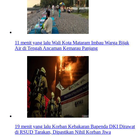
11 menit yang lalu
Wali Kota Mataram Imbau Warga Bijak
Air di Tengah Ancaman Kemarau Panjang
19 menit yang lalu
Korban Kebakaran Bapenda DKI Dirawat
di RSUD Tarakan, Dipastikan Nihil Korban Jiwa