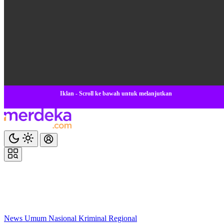
Iklan - Scroll ke bawah untuk melanjutkan
News
Umum
Nasional
Kriminal
Regional