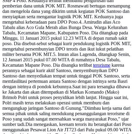
SMP 4 Poso. Keduanya terlibat membantu pengurusan dan
pemberian dana untuk POK MIT. Rosmawati bertugas menampung
dan mengelola dana yang dikirim untuk kegiatan POK Santoso dan
menyiapkan serta mengantar logistik POK MIT. Keduanya juga
mengetahui keberadaan para DPO Poso.4. Amirudin alias Aco
Tabalu alias Aco Gula Merah alias Bunga Desa. Warga Kelurahan
Tabalu, Kecamatan Mapane, Kabupaten Poso. Dia ditangkap pada
Minggu, 11 Januari 2015 pukul 12.23 WITA di depan rumah sakit
poso. Dia disebut-sebut sebagai kurir pendukung logistik POK MIT,
mengetahui persembunyian DPO teroris dan ikut iukut pelatihan
militer bersama POK MIT.5. Imran alias Lagenda, ditangkap Senin,
12 Januari 2015 pukul 07.00 WITA di rumahnya Desa Tabalu,
Kecamatan Mapane Poso. Dia disangka terlibat
terorisme
karena
perannya sebagai kurir aktif Santoso, menyembunyikan DPO
Santoso dan menyediakan tempat untuk tinggal POK Santoso, serta
memfasilitasi pertemuan antara Santoso dengan istrinya serta Basri
dengan istrinya di pondok kebunnya.Saat ini para tersangka dibawa
ke Jakarta dan akan ditempatkan di Markas Komando (Mako)
Brimob Polri untuk proses penyidikan lebih lanjut. Hingga saat ini,
Polri masih terus melakukan operasi untuk memburu dan
mengungkap jaringan Santoso di Gunung."Diimbau kerja sama dari
semua pihak untuk saling mendukung penanggulangan terorisme di
Poso yang sudah sangat meresahkan warga masyarakat Poso," ujar
sumber tadi.Dia menegaskan, keenam teroris itu berangkat dari Poso
menggunakan Pesawat Lion Air JT723 dari Palu pukul 09.00 WITA