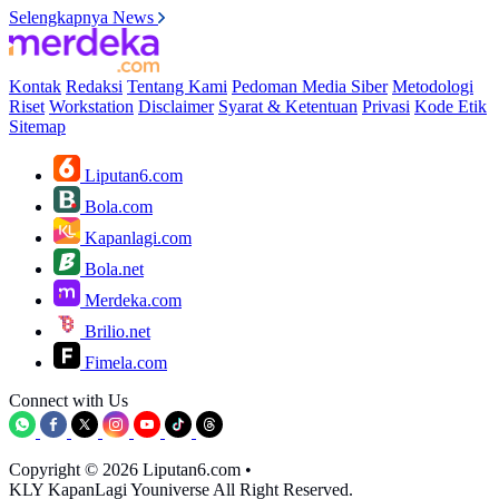
Selengkapnya News
Kontak
Redaksi
Tentang Kami
Pedoman Media Siber
Metodologi
Riset
Workstation
Disclaimer
Syarat & Ketentuan
Privasi
Kode Etik
Sitemap
Liputan6.com
Bola.com
Kapanlagi.com
Bola.net
Merdeka.com
Brilio.net
Fimela.com
Connect with Us
Copyright © 2026 Liputan6.com
•
KLY KapanLagi Youniverse All Right Reserved.