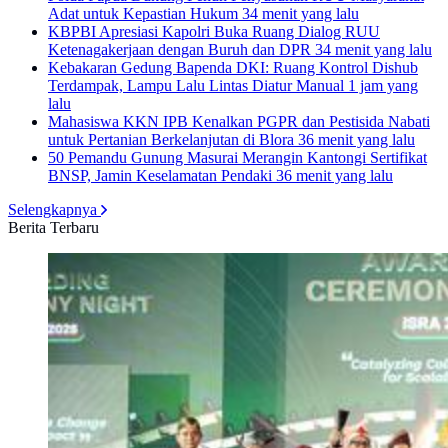
Adat untuk Kepastian Hukum
34 menit yang lalu
KBPBI Apresiasi Kapolri Buka Ruang Dialog RUU
Ketenagakerjaan dengan Buruh dan DPR
34 menit yang lalu
Kebakaran Gedung Bapenda DKI: Ruang Kontrol Dishub
Terdampak, Lampu Lalu Lintas Diatur Manual
1 jam yang
lalu
Mahasiswa KKN IPB Kenalkan PGPR dan Pestisida Nabati
untuk Pertanian Berkelanjutan di Blora
36 menit yang lalu
50 Pemandu Gunung Masurai Merangin Kantongi Sertifikat
BNSP, Jamin Keselamatan Pendaki
36 menit yang lalu
Selengkapnya
Berita Terbaru