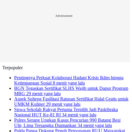
Advertisement
Terpopuler
Pentingnya Perkuat Kolaborasi Hadapi Krisis Iklim hingga
Ketimpangan Sosial
8 menit yang lalu
BGN Tegaskan Sertifikat SLHS Wajib untuk Dapur Program
MBG
29 menit yang lalu
Aspek Sulteng Fasilitasi Ratusan Sertifikat Halal Gratis untuk
UMKM Kuliner
29 menit yang lalu
Siswa Sekolah Rakyat Pertama Terpilih Jadi Paskibraka
Nasional HUT Ke-81 RI
34 menit yang lalu
Polres Serang Ungkap Kasus Pencurian 990 Batang Besi
Ulir, Lima Tersangka Diamankan
34 menit yang lalu
Polda Papua Dukung Penuh Penyusunan RUU Masyarakat