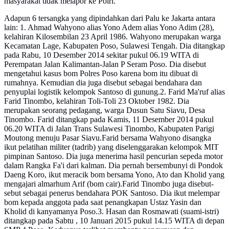
masyarakat tidak melapor ke Polri.
Adapun 6 tersangka yang dipindahkan dari Palu ke Jakarta antara
lain: 1. Ahmad Wahyono alias Yono Adem alias Yono Adim (28),
kelahiran Kilosembilan 23 April 1986. Wahyono merupakan warga
Kecamatan Lage, Kabupaten Poso, Sulawesi Tengah. Dia ditangkap
pada Rabu, 10 Desember 2014 sekitar pukul 06.19 WITA di
Perempatan Jalan Kalimantan-Jalan P Seram Poso. Dia disebut
mengetahui kasus bom Polres Poso karena bom itu dibuat di
rumahnya. Kemudian dia juga disebut sebagai bendahara dan
penyuplai logistik kelompok Santoso di gunung.2. Farid Ma'ruf alias
Farid Tinombo, kelahiran Toli-Toli 23 Oktober 1982. Dia
merupakan seorang pedagang, warga Dusun Satu Siavu, Desa
Tinombo. Farid ditangkap pada Kamis, 11 Desember 2014 pukul
06.20 WITA di Jalan Trans Sulawesi Tinombo, Kabupaten Parigi
Moutong menuju Pasar Siavu.Farid bersama Wahyono disangka
ikut pelatihan militer (tadrib) yang diselenggarakan kelompok MIT
pimpinan Santoso. Dia juga menerima hasil pencurian sepeda motor
dalam Rangka Fa'i dari kalman. Dia pernah bersembunyi di Pondok
Daeng Koro, ikut meracik bom bersama Yono, Ato dan Kholid yang
mengajari almarhum Arif (bom cair).Farid Tinombo juga disebut-
sebut sebagai penerus bendahara POK Santoso. Dia ikut melempar
bom kepada anggota pada saat penangkapan Ustaz Yasin dan
Kholid di kanyamanya Poso.3. Hasan dan Rosmawati (suami-istri)
ditangkap pada Sabtu , 10 Januari 2015 pukul 14.15 WITA di depan