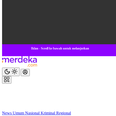
Iklan - Scroll ke bawah untuk melanjutkan
News
Umum
Nasional
Kriminal
Regional