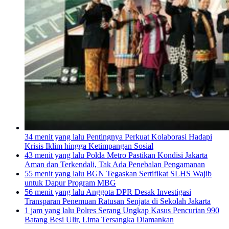
34 menit yang lalu
Pentingnya Perkuat Kolaborasi Hadapi
Krisis Iklim hingga Ketimpangan Sosial
43 menit yang lalu
Polda Metro Pastikan Kondisi Jakarta
Aman dan Terkendali, Tak Ada Penebalan Pengamanan
55 menit yang lalu
BGN Tegaskan Sertifikat SLHS Wajib
untuk Dapur Program MBG
56 menit yang lalu
Anggota DPR Desak Investigasi
Transparan Penemuan Ratusan Senjata di Sekolah Jakarta
1 jam yang lalu
Polres Serang Ungkap Kasus Pencurian 990
Batang Besi Ulir, Lima Tersangka Diamankan