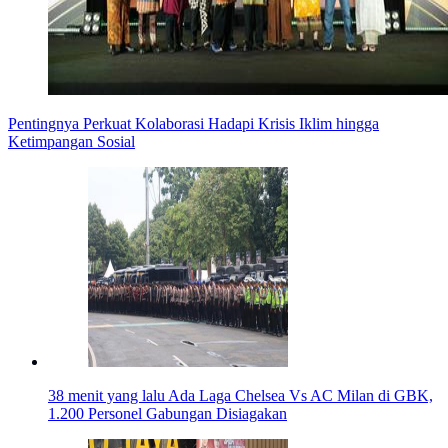
Pentingnya Perkuat Kolaborasi Hadapi Krisis Iklim hingga
Ketimpangan Sosial
38 menit yang lalu
Ada Laga Chelsea Vs AC Milan di GBK,
1.200 Personel Gabungan Disiagakan