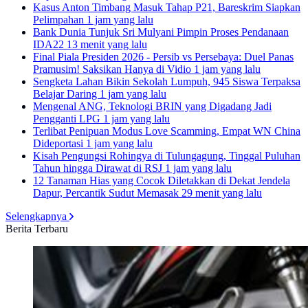
Kasus Anton Timbang Masuk Tahap P21, Bareskrim Siapkan
Pelimpahan
1 jam yang lalu
Bank Dunia Tunjuk Sri Mulyani Pimpin Proses Pendanaan
IDA22
13 menit yang lalu
Final Piala Presiden 2026 - Persib vs Persebaya: Duel Panas
Pramusim! Saksikan Hanya di Vidio
1 jam yang lalu
Sengketa Lahan Bikin Sekolah Lumpuh, 945 Siswa Terpaksa
Belajar Daring
1 jam yang lalu
Mengenal ANG, Teknologi BRIN yang Digadang Jadi
Pengganti LPG
1 jam yang lalu
Terlibat Penipuan Modus Love Scamming, Empat WN China
Dideportasi
1 jam yang lalu
Kisah Pengungsi Rohingya di Tulungagung, Tinggal Puluhan
Tahun hingga Dirawat di RSJ
1 jam yang lalu
12 Tanaman Hias yang Cocok Diletakkan di Dekat Jendela
Dapur, Percantik Sudut Memasak
29 menit yang lalu
Selengkapnya
Berita Terbaru