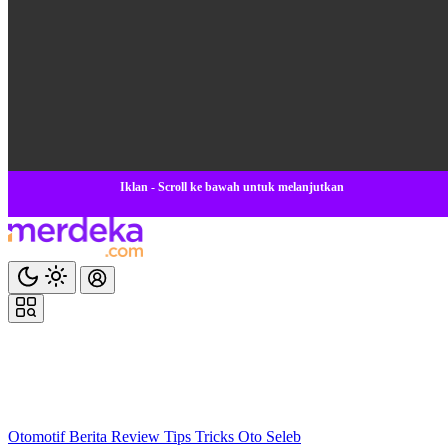
Iklan - Scroll ke bawah untuk melanjutkan
Otomotif
Berita
Review
Tips Tricks
Oto Seleb