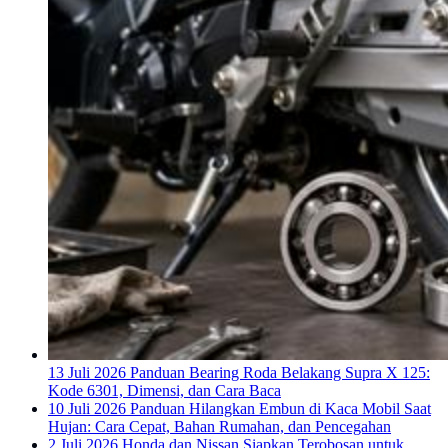
13 Juli 2026
Panduan Bearing Roda Belakang Supra X 125:
Kode 6301, Dimensi, dan Cara Baca
10 Juli 2026
Panduan Hilangkan Embun di Kaca Mobil Saat
Hujan: Cara Cepat, Bahan Rumahan, dan Pencegahan
2 Juli 2026
Honda dan Nissan Siapkan Terobosan untuk