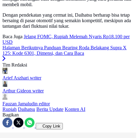
membeli mobil.
Dengan pendekatan yang cermat ini, Daihatsu berharap bisa tetap
bersaing di pasar otomotif yang semakin kompetitif, meskipun ada
tantangan dari fluktuasi nilai tukar.
Baca Juga
Jelang FOMC, Rupiah Melemah Nyaris Rp18.100 per
USD
Halaman Berikutnya
Panduan Bearing Roda Belakang Supra X
125: Kode 6301, Dimensi, dan Cara Baca
Tim Redaksi
Arief Aszhari
writer
Arthur Gideon
writer
Fauzan Jamaludin
editor
Rupiah
Daihatsu
Berita Update
Konten AI
Bagikan
Copy Link