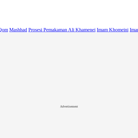
Qom
Mashhad
Prosesi Pemakaman Ali Khamenei
Imam Khomeini
Ima
Advertisement