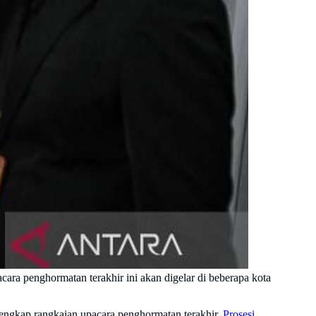
ra penghormatan terakhir ini akan digelar di beberapa kota
engkap rangkaian upacara penghormatan terakhir.
Prosesi