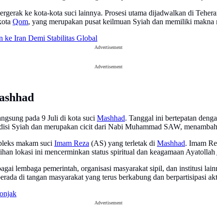
rgerak ke kota-kota suci lainnya. Prosesi utama dijadwalkan di Teher
 kota
Qom
, yang merupakan pusat keilmuan Syiah dan memiliki makna re
ke Iran Demi Stabilitas Global
Advertisement
Advertisement
ashhad
ngsung pada 9 Juli di kota suci
Mashhad
. Tanggal ini bertepatan den
radisi Syiah dan merupakan cicit dari Nabi Muhammad SAW, menambah
pleks makam suci
Imam Reza
(AS) yang terletak di
Mashhad
. Imam Re
ilihan lokasi ini mencerminkan status spiritual dan keagamaan Ayatollah
gai lembaga pemerintah, organisasi masyarakat sipil, dan institusi lai
ada di tangan masyarakat yang terus berkabung dan berpartisipasi akt
onjak
Advertisement