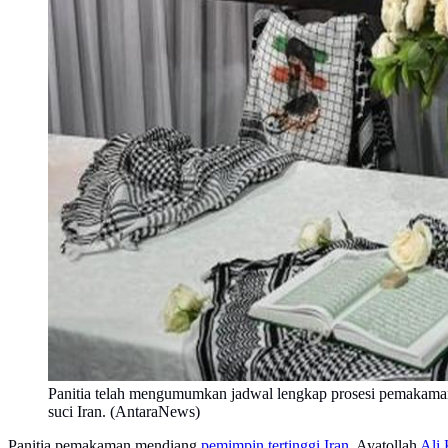
Panitia telah mengumumkan jadwal lengkap prosesi pemakaman 
suci Iran. (AntaraNews)
Panitia pemakaman mendiang
pemimpin tertinggi Iran
, Ayatollah
Ali