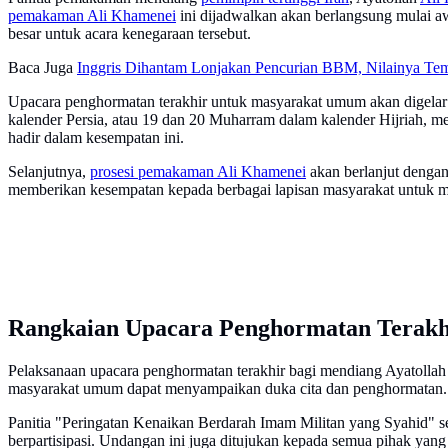
pemakaman Ali Khamenei
ini dijadwalkan akan berlangsung mulai aw
besar untuk acara kenegaraan tersebut.
Baca Juga
Inggris Dihantam Lonjakan Pencurian BBM, Nilainya Tem
Upacara penghormatan terakhir untuk masyarakat umum akan digelar s
kalender Persia, atau 19 dan 20 Muharram dalam kalender Hijriah, m
hadir dalam kesempatan ini.
Selanjutnya,
prosesi pemakaman Ali Khamenei
akan berlanjut dengan
memberikan kesempatan kepada berbagai lapisan masyarakat untuk m
Rangkaian Upacara Penghormatan Terakh
Pelaksanaan upacara penghormatan terakhir bagi mendiang Ayatolla
masyarakat umum dapat menyampaikan duka cita dan penghormatan. Mo
Panitia "Peringatan Kenaikan Berdarah Imam Militan yang Syahid" 
berpartisipasi. Undangan ini juga ditujukan kepada semua pihak yang 