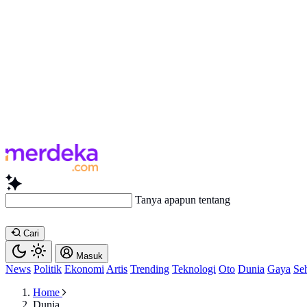
Tanya apapun tentang artikel ini...
Cari
Masuk
News
Politik
Ekonomi
Artis
Trending
Teknologi
Oto
Dunia
Gaya
Se
Home
Dunia