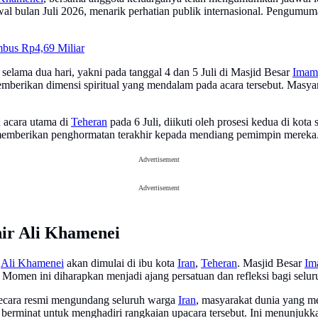
al bulan Juli 2026, menarik perhatian publik internasional. Pengumum
bus Rp4,69 Miliar
elama dua hari, yakni pada tanggal 4 dan 5 Juli di Masjid Besar
Imam
emberikan dimensi spiritual yang mendalam pada acara tersebut. Masya
 acara utama di
Teheran
pada 6 Juli, diikuti oleh prosesi kedua di kota 
emberikan penghormatan terakhir kepada mendiang pemimpin mereka. Pa
Advertisement
Advertisement
ir Ali Khamenei
h
Ali Khamenei
akan dimulai di ibu kota
Iran
,
Teheran
. Masjid Besar
Im
men ini diharapkan menjadi ajang persatuan dan refleksi bagi seluru
secara resmi mengundang seluruh warga
Iran
, masyarakat dunia yang me
berminat untuk menghadiri rangkaian upacara tersebut. Ini menunjukkan 