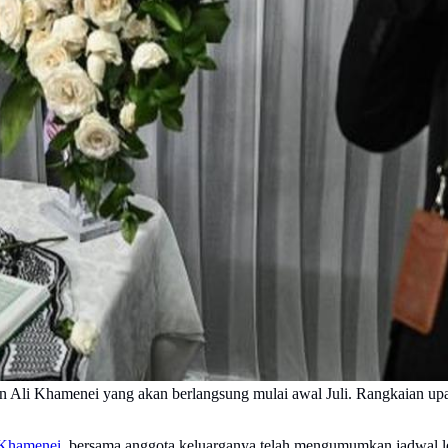
Ali Khamenei yang akan berlangsung mulai awal Juli. Rangkaian upaca
 Khamenei
, bersama anggota keluarganya telah mengumumkan jadwal l