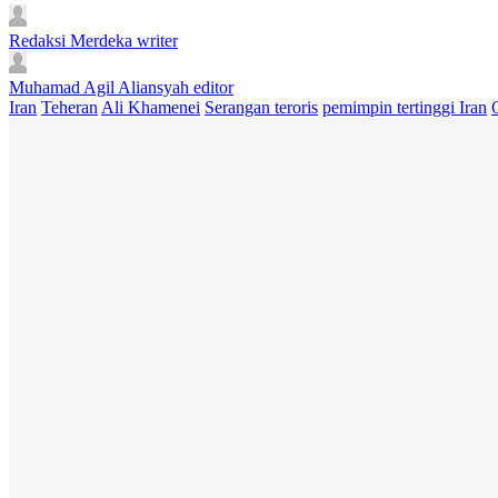
Redaksi Merdeka
writer
Muhamad Agil Aliansyah
editor
Iran
Teheran
Ali Khamenei
Serangan teroris
pemimpin tertinggi Iran