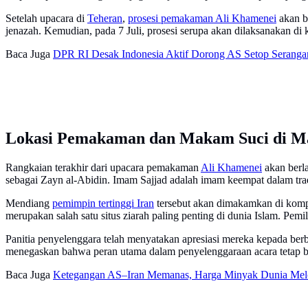
Setelah upacara di
Teheran
,
prosesi pemakaman Ali Khamenei
akan be
jenazah. Kemudian, pada 7 Juli, prosesi serupa akan dilaksanakan di
Baca Juga
DPR RI Desak Indonesia Aktif Dorong AS Setop Serangan 
Lokasi Pemakaman dan Makam Suci di M
Rangkaian terakhir dari upacara pemakaman
Ali Khamenei
akan berla
sebagai Zayn al-Abidin. Imam Sajjad adalah imam keempat dalam t
Mendiang
pemimpin tertinggi Iran
tersebut akan dimakamkan di kom
merupakan salah satu situs ziarah paling penting di dunia Islam. Pem
Panitia penyelenggara telah menyatakan apresiasi mereka kepada berba
menegaskan bahwa peran utama dalam penyelenggaraan acara tetap ber
Baca Juga
Ketegangan AS–Iran Memanas, Harga Minyak Dunia Mel