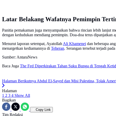
Latar Belakang Wafatnya Pemimpin Terti
Panitia pemakaman juga menyampaikan bahwa rincian lebih lanjut me
dengan kedudukan mendiang pemimpin. Doa-doa terus dipanjatkan aga
Menurut laporan setempat, Ayatollah
Ali Khamenei
dan beberapa angg
menargetkan kediamannya di
Teheran
. Serangan tersebut terjadi pad
Sumber: AntaraNews
Baca Juga
The Fed Diperkirakan Tahan Suku Bunga di Tengah Ketida
Halaman Berikutnya
Abdul El-Sayed dan Misi Palestina, Tolak Ameri
Halaman
1
2
3
4
Show All
Bagikan
Copy Link
Tim Redaksi