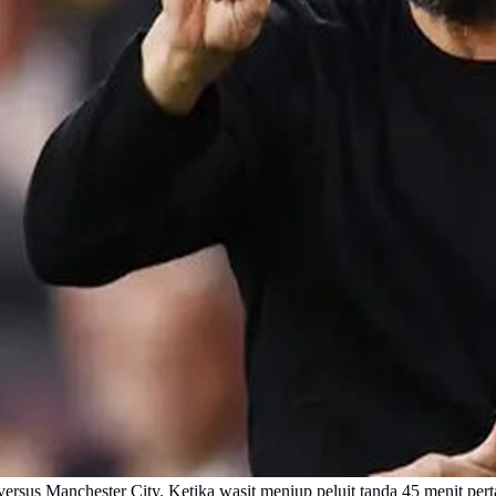
rsus Manchester City. Ketika wasit meniup peluit tanda 45 menit pert