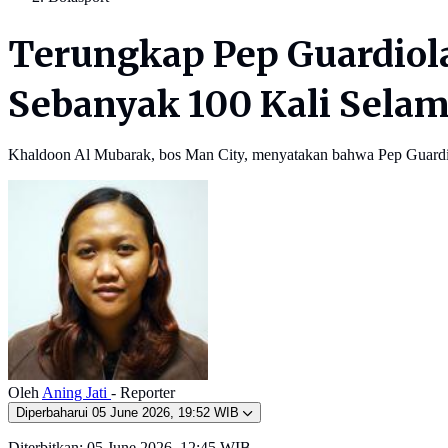
Terungkap Pep Guardiol
Sebanyak 100 Kali Selam
Khaldoon Al Mubarak, bos Man City, menyatakan bahwa Pep Guardiol
Oleh
Aning Jati
- Reporter
Diperbaharui
05 June 2026, 19:52 WIB
Diterbitkan:
05 June 2026, 12:45 WIB