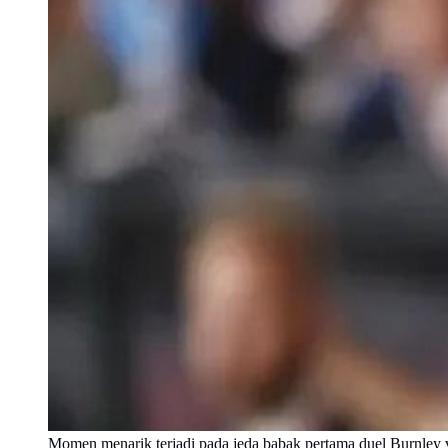
Momen menarik terjadi pada jeda babak pertama duel Burnley ve