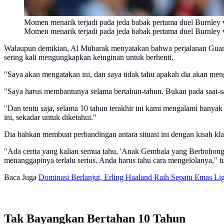
Momen menarik terjadi pada jeda babak pertama duel Burnley ve
Momen menarik terjadi pada jeda babak pertama duel Burnley ve
Walaupun demikian, Al Mubarak menyatakan bahwa perjalanan Guardi
sering kali mengungkapkan keinginan untuk berhenti.
"Saya akan mengatakan ini, dan saya tidak tahu apakah dia akan meng
"Saya harus membantunya selama bertahun-tahun. Bukan pada saat-sa
"Dan tentu saja, selama 10 tahun terakhir ini kami mengalami banya
ini, sekadar untuk diketahui."
Dia bahkan membuat perbandingan antara situasi ini dengan kisah k
"Ada cerita yang kalian semua tahu, 'Anak Gembala yang Berbohong'. D
menanggapinya terlalu serius. Anda harus tahu cara mengelolanya," t
Baca Juga
Dominasi Berlanjut, Erling Haaland Raih Sepatu Emas Lig
Tak Bayangkan Bertahan 10 Tahun