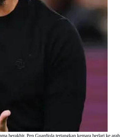
ama berakhir, Pep Guardiola tertangkap kemara berlari ke arah