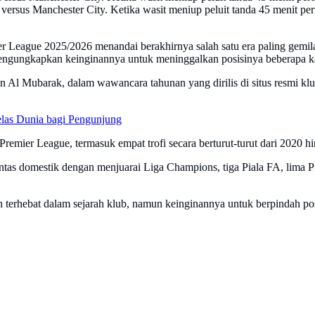
ersus Manchester City. Ketika wasit meniup peluit tanda 45 menit per
r League 2025/2026 menandai berakhirnya salah satu era paling gemila
 mengungkapkan keinginannya untuk meninggalkan posisinya beberapa ka
n Al Mubarak, dalam wawancara tahunan yang dirilis di situs resmi kl
las Dunia bagi Pengunjung
remier League, termasuk empat trofi secara berturut-turut dari 2020 h
tas domestik dengan menjuarai Liga Champions, tiga Piala FA, lima Pi
 terhebat dalam sejarah klub, namun keinginannya untuk berpindah posi