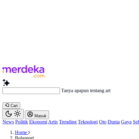
Tanya apapun tentang artike
Cari
Masuk
News
Politik
Ekonomi
Artis
Trending
Teknologi
Oto
Dunia
Gaya
Se
Home
Bolasport