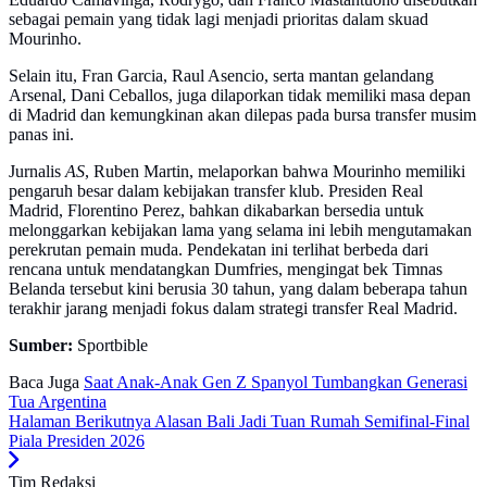
sebagai pemain yang tidak lagi menjadi prioritas dalam skuad
Mourinho.
Selain itu, Fran Garcia, Raul Asencio, serta mantan gelandang
Arsenal, Dani Ceballos, juga dilaporkan tidak memiliki masa depan
di Madrid dan kemungkinan akan dilepas pada bursa transfer musim
panas ini.
Jurnalis
AS
, Ruben Martin, melaporkan bahwa Mourinho memiliki
pengaruh besar dalam kebijakan transfer klub. Presiden Real
Madrid, Florentino Perez, bahkan dikabarkan bersedia untuk
melonggarkan kebijakan lama yang selama ini lebih mengutamakan
perekrutan pemain muda. Pendekatan ini terlihat berbeda dari
rencana untuk mendatangkan Dumfries, mengingat bek Timnas
Belanda tersebut kini berusia 30 tahun, yang dalam beberapa tahun
terakhir jarang menjadi fokus dalam strategi transfer Real Madrid.
Sumber:
Sportbible
Baca Juga
Saat Anak-Anak Gen Z Spanyol Tumbangkan Generasi
Tua Argentina
Halaman Berikutnya
Alasan Bali Jadi Tuan Rumah Semifinal-Final
Piala Presiden 2026
Tim Redaksi