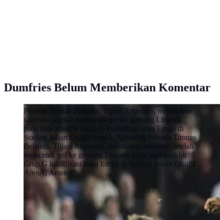
Dumfries Belum Memberikan Komentar
Pemain Timnas Belanda, Tijjani Reijnders, melakukan
selebrasi setelah memcetak gol ke gawang Lituania
pada laga terakhir Grup G kualifikasi zona Eropa di
Stadion Johan Cruijff ArenA, Amsterda Pemain Timnas
Belanda, Tijjani Reijnders, melakukan selebrasi setelah
memcetak gol ke gawang Lituania pada laga terakhir
Grup G kualifikasi zona Eropa di Stadion Johan Cruijff
ArenA, Amsterda