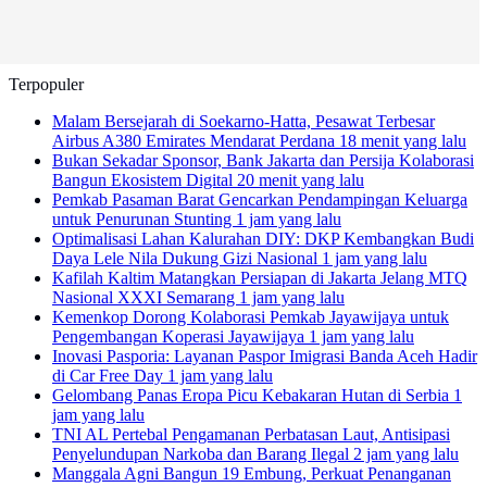
Terpopuler
Malam Bersejarah di Soekarno-Hatta, Pesawat Terbesar
Airbus A380 Emirates Mendarat Perdana
18 menit yang lalu
Bukan Sekadar Sponsor, Bank Jakarta dan Persija Kolaborasi
Bangun Ekosistem Digital
20 menit yang lalu
Pemkab Pasaman Barat Gencarkan Pendampingan Keluarga
untuk Penurunan Stunting
1 jam yang lalu
Optimalisasi Lahan Kalurahan DIY: DKP Kembangkan Budi
Daya Lele Nila Dukung Gizi Nasional
1 jam yang lalu
Kafilah Kaltim Matangkan Persiapan di Jakarta Jelang MTQ
Nasional XXXI Semarang
1 jam yang lalu
Kemenkop Dorong Kolaborasi Pemkab Jayawijaya untuk
Pengembangan Koperasi Jayawijaya
1 jam yang lalu
Inovasi Pasporia: Layanan Paspor Imigrasi Banda Aceh Hadir
di Car Free Day
1 jam yang lalu
Gelombang Panas Eropa Picu Kebakaran Hutan di Serbia
1
jam yang lalu
TNI AL Pertebal Pengamanan Perbatasan Laut, Antisipasi
Penyelundupan Narkoba dan Barang Ilegal
2 jam yang lalu
Manggala Agni Bangun 19 Embung, Perkuat Penanganan