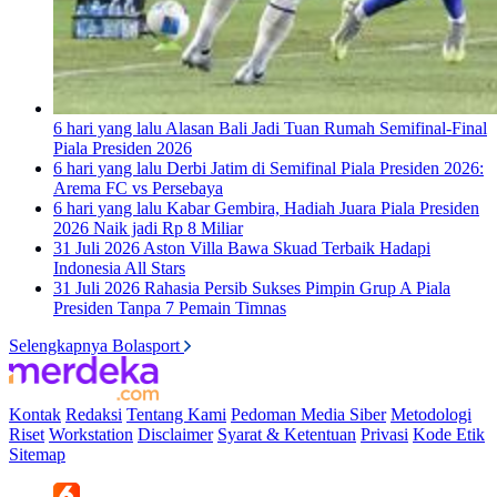
6 hari yang lalu
Alasan Bali Jadi Tuan Rumah Semifinal-Final
Piala Presiden 2026
6 hari yang lalu
Derbi Jatim di Semifinal Piala Presiden 2026:
Arema FC vs Persebaya
6 hari yang lalu
Kabar Gembira, Hadiah Juara Piala Presiden
2026 Naik jadi Rp 8 Miliar
31 Juli 2026
Aston Villa Bawa Skuad Terbaik Hadapi
Indonesia All Stars
31 Juli 2026
Rahasia Persib Sukses Pimpin Grup A Piala
Presiden Tanpa 7 Pemain Timnas
Selengkapnya Bolasport
Kontak
Redaksi
Tentang Kami
Pedoman Media Siber
Metodologi
Riset
Workstation
Disclaimer
Syarat & Ketentuan
Privasi
Kode Etik
Sitemap