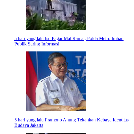
5 hari yang lalu
Isu Pagar Mal Ramai, Polda Metro Imbau
Publik Saring Informasi
5 hari yang lalu
Pramono Anung Tekankan Kebaya Identitas
Budaya Jakarta