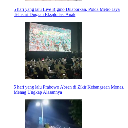
5 hari yang lalu
Live Bigmo Dilaporkan, Polda Metro Jaya
Telusuri Dugaan Eksploitasi Anak
5 hari yang lalu
Prabowo Absen di Zikir Kebangsaan Monas,
Menag Ungkap Alasannya