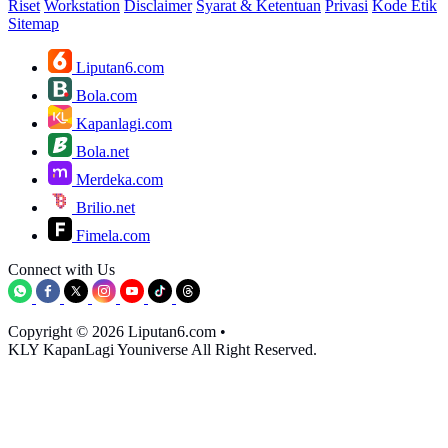
Riset
Workstation
Disclaimer
Syarat & Ketentuan
Privasi
Kode Etik
Sitemap
Liputan6.com
Bola.com
Kapanlagi.com
Bola.net
Merdeka.com
Brilio.net
Fimela.com
Connect with Us
Copyright © 2026 Liputan6.com
•
KLY KapanLagi Youniverse All Right Reserved.