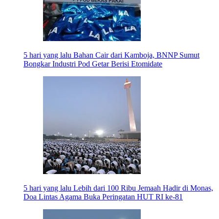
5 hari yang lalu
Bahan Cair dari Kamboja, BNNP Sumut
Bongkar Industri Pod Getar Berisi Etomidate
5 hari yang lalu
Lebih dari 100 Ribu Jemaah Hadir di Monas,
Doa Lintas Agama Buka Peringatan HUT RI ke-81