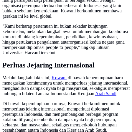
ruang partisipasi bagi perempuan di berbagai sektor. Sebagai
organisasi perempuan tertua dan terbesar di Indonesia yang lahir
bahkan sebelum kemerdekaan, Kowani berkomitmen membawa
gerakan ini ke level global.
"Kami berharap pertemuan ini bukan sekadar kunjungan
kehormatan, melainkan langkah awal untuk membangun kolaborasi
konkret di bidang kepemimpinan, pendidikan, kewirausahaan,
hingga pertukaran pengalaman antarorganisasi kedua negara guna
memperkuat diplomasi people-to-people," ungkap lulusan
Universitas Harvard tersebut.
Perluas Jejaring Internasional
Melalui langkah taktis ini,
Kowani
di bawah kepemimpinan baru
menegaskan komitmennya untuk memperluas jejaring internasional,
menghadirkan dampak nyata bagi masyarakat, sekaligus mempererat
hubungan bilateral antara Indonesia dan Kerajaan
Arab Saudi
.
Di bawah kepemimpinan barunya, Kowani berkomitmen untuk
memperluas jejaring internasional, memperkuat diplomasi
perempuan Indonesia, dan mengembangkan berbagai program
kolaboratif yang memberikan dampak nyata bagi perempuan,
keluarga, dan masyarakat, sekaligus memperkokoh hubungan
persahabatan antara Indonesia dan Kerajaan Arab Saudi.