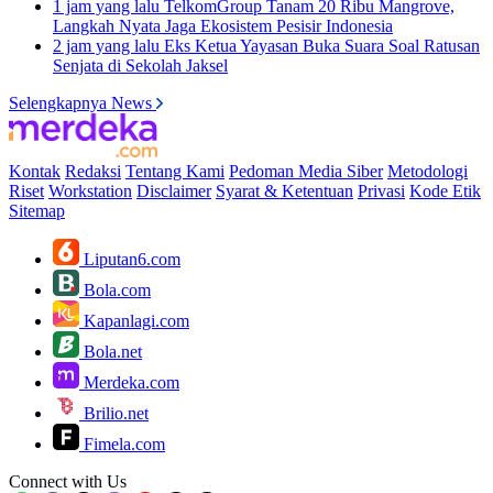
1 jam yang lalu
TelkomGroup Tanam 20 Ribu Mangrove,
Langkah Nyata Jaga Ekosistem Pesisir Indonesia
2 jam yang lalu
Eks Ketua Yayasan Buka Suara Soal Ratusan
Senjata di Sekolah Jaksel
Selengkapnya News
Kontak
Redaksi
Tentang Kami
Pedoman Media Siber
Metodologi
Riset
Workstation
Disclaimer
Syarat & Ketentuan
Privasi
Kode Etik
Sitemap
Liputan6.com
Bola.com
Kapanlagi.com
Bola.net
Merdeka.com
Brilio.net
Fimela.com
Connect with Us