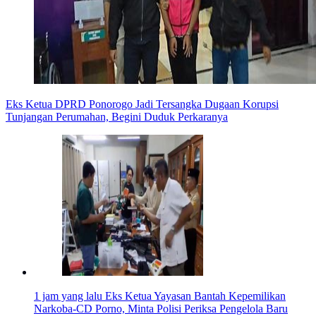
Eks Ketua DPRD Ponorogo Jadi Tersangka Dugaan Korupsi
Tunjangan Perumahan, Begini Duduk Perkaranya
1 jam yang lalu
Eks Ketua Yayasan Bantah Kepemilikan
Narkoba-CD Porno, Minta Polisi Periksa Pengelola Baru