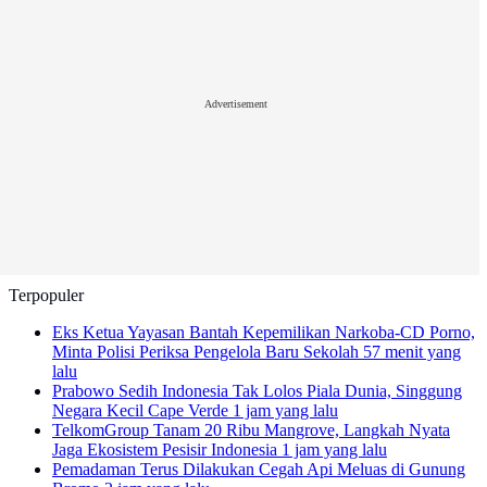
Advertisement
Terpopuler
Eks Ketua Yayasan Bantah Kepemilikan Narkoba-CD Porno,
Minta Polisi Periksa Pengelola Baru Sekolah
57 menit yang
lalu
Prabowo Sedih Indonesia Tak Lolos Piala Dunia, Singgung
Negara Kecil Cape Verde
1 jam yang lalu
TelkomGroup Tanam 20 Ribu Mangrove, Langkah Nyata
Jaga Ekosistem Pesisir Indonesia
1 jam yang lalu
Pemadaman Terus Dilakukan Cegah Api Meluas di Gunung