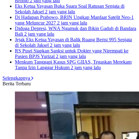
Bromo
2 jam yang lalu
Eks Ketua Yayasan Buka Suara Soal Ratusan Senjata di
Sekolah Jaksel
2 jam yang lalu
Di Hadapan Prabowo, BRIN Ungkap Manfaat Satelit Neo-1
yang Meluncur 2027
2 jam yang lalu
Diduga Depresi, WNA Ngamuk dan Bikin Gaduh di Bandara
Bali
2 jam yang lalu
Jejak Eks Ketua Yayasan di Balik Ruang Berisi 995 Senjata
di Sekolah Jaksel
2 jam yang lalu
RS Pusri Siapkan Sanksi untuk Dokter yang Nirempati ke
Pasien BPJS Yurizal
2 jam yang lalu
Menkum Tanggapi Kasus SPG GIIAS, Tegaskan Merekam
Tanpa Izin Langgar Hukum
2 jam yang lalu
Selengkapnya
Berita Terbaru