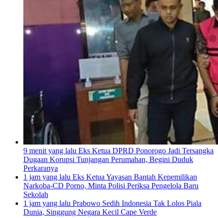
9 menit yang lalu
Eks Ketua DPRD Ponorogo Jadi Tersangka
Dugaan Korupsi Tunjangan Perumahan, Begini Duduk
Perkaranya
1 jam yang lalu
Eks Ketua Yayasan Bantah Kepemilikan
Narkoba-CD Porno, Minta Polisi Periksa Pengelola Baru
Sekolah
1 jam yang lalu
Prabowo Sedih Indonesia Tak Lolos Piala
Dunia, Singgung Negara Kecil Cape Verde