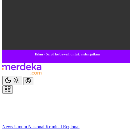
Iklan - Scroll ke bawah untuk melanjutkan
News
Umum
Nasional
Kriminal
Regional