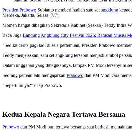
Presiden Prabowo
Subianto memberi hadiah satu set
angklung
kepada
Merdeka, Jakarta, Selasa (7/7).
Momen hangat dibagikan Sekretaris Kabinet (Seskab) Teddy Indra Wij
Baca Juga
Bandung Angklung City Festival 2026: Ratusan Musisi M
"Sedikit cerita pagi tadi di sela pertemuan, Presiden Prabowo membe
Teddy menjelaskan, satu set angklung tersebut menjadi simbol persa
Dalam unggahan yang dibagikannya, tampak PM Modi tersenyum semrin
Seorang pemain lalu mengajarkan
Prabowo
dan PM Modi cara memain
"Seperti ini ya?" ucap Prabowo.
Kedua Kepala Negara Tertawa Bersama
Prabowo
dan PM Modi pun tertawa bersama saat berhasil memainka