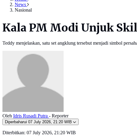
News
Nasional
Kala PM Modi Unjuk Ski
Teddy menjelaskan, satu set angklung tersebut menjadi simbol persa
Oleh
Idris Rusadi Putra
- Reporter
Diperbaharui
07 July 2026, 21:20 WIB
Diterbitkan:
07 July 2026, 21:20 WIB