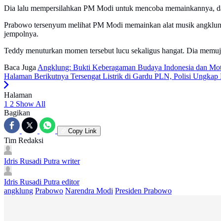
Dia lalu mempersilahkan PM Modi untuk mencoba memainkannya, dan t
Prabowo tersenyum melihat PM Modi memainkan alat musik angklun
jempolnya.
Teddy menuturkan momen tersebut lucu sekaligus hangat. Dia memuji
Baca Juga
Angklung: Bukti Keberagaman Budaya Indonesia dan Mot
Halaman Berikutnya
Tersengat Listrik di Gardu PLN, Polisi Ungka
Halaman
1
2
Show All
Bagikan
Copy Link
Tim Redaksi
Idris Rusadi Putra
writer
Idris Rusadi Putra
editor
angklung
Prabowo
Narendra Modi
Presiden Prabowo