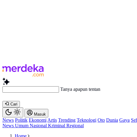
Tanya apapun tentang artikel ini...
Cari
Masuk
News
Politik
Ekonomi
Artis
Trending
Teknologi
Oto
Dunia
Gaya
Se
News
Umum
Nasional
Kriminal
Regional
Home