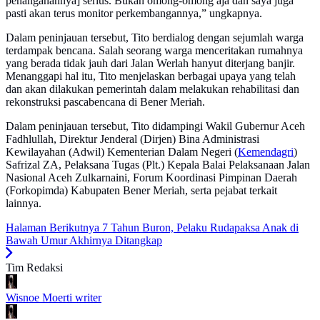
penanganannya] serius. Bukan omong-omong aja dan saya juga
pasti akan terus monitor perkembangannya,” ungkapnya.
Dalam peninjauan tersebut, Tito berdialog dengan sejumlah warga
terdampak bencana. Salah seorang warga menceritakan rumahnya
yang berada tidak jauh dari Jalan Werlah hanyut diterjang banjir.
Menanggapi hal itu, Tito menjelaskan berbagai upaya yang telah
dan akan dilakukan pemerintah dalam melakukan rehabilitasi dan
rekonstruksi pascabencana di Bener Meriah.
Dalam peninjauan tersebut, Tito didampingi Wakil Gubernur Aceh
Fadhlullah, Direktur Jenderal (Dirjen) Bina Administrasi
Kewilayahan (Adwil) Kementerian Dalam Negeri (
Kemendagri
)
Safrizal ZA, Pelaksana Tugas (Plt.) Kepala Balai Pelaksanaan Jalan
Nasional Aceh Zulkarnaini, Forum Koordinasi Pimpinan Daerah
(Forkopimda) Kabupaten Bener Meriah, serta pejabat terkait
lainnya.
Halaman Berikutnya
7 Tahun Buron, Pelaku Rudapaksa Anak di
Bawah Umur Akhirnya Ditangkap
Tim Redaksi
Wisnoe Moerti
writer