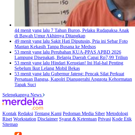
44 menit yang lalu
7 Tahun Buron, Pelaku Rudapaksa Anak
di Bawah Umur Akhirnya Ditangkap
49 menit yang lalu
Sakit Hati Diputusin, Pria ini Sebar Foto
Mantan Kekasih Tanpa Busana ke Medsos
53 menit yang lalu
Perubahan KUA-PPAS APBD 2026
Lampung Disepakati, Belanja Daerah Capai Rp7,99 Triliun
53 menit yang lalu
Hindari Kerugian! Ini Hal-hal Penting
Sebelum Ikut Lelang Mobil Bekas
53 menit yang lalu
Gubernur Jateng: Pencak Silat Perkuat
Persatuan Bangsa, Kapolri Dianugerahi Anggota Kehormatan
Tapak Suci
Selengkapnya News
Kontak
Redaksi
Tentang Kami
Pedoman Media Siber
Metodologi
Riset
Workstation
Disclaimer
Syarat & Ketentuan
Privasi
Kode Etik
Sitemap