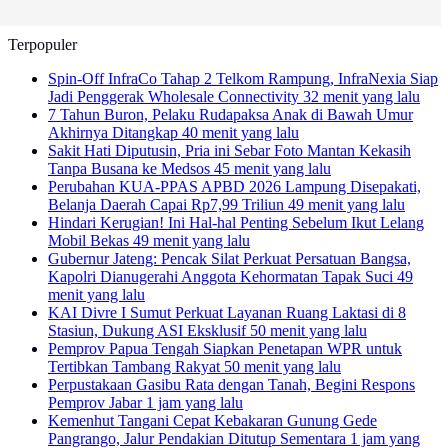
Terpopuler
Spin-Off InfraCo Tahap 2 Telkom Rampung, InfraNexia Siap
Jadi Penggerak Wholesale Connectivity
32 menit yang lalu
7 Tahun Buron, Pelaku Rudapaksa Anak di Bawah Umur
Akhirnya Ditangkap
40 menit yang lalu
Sakit Hati Diputusin, Pria ini Sebar Foto Mantan Kekasih
Tanpa Busana ke Medsos
45 menit yang lalu
Perubahan KUA-PPAS APBD 2026 Lampung Disepakati,
Belanja Daerah Capai Rp7,99 Triliun
49 menit yang lalu
Hindari Kerugian! Ini Hal-hal Penting Sebelum Ikut Lelang
Mobil Bekas
49 menit yang lalu
Gubernur Jateng: Pencak Silat Perkuat Persatuan Bangsa,
Kapolri Dianugerahi Anggota Kehormatan Tapak Suci
49
menit yang lalu
KAI Divre I Sumut Perkuat Layanan Ruang Laktasi di 8
Stasiun, Dukung ASI Eksklusif
50 menit yang lalu
Pemprov Papua Tengah Siapkan Penetapan WPR untuk
Tertibkan Tambang Rakyat
50 menit yang lalu
Perpustakaan Gasibu Rata dengan Tanah, Begini Respons
Pemprov Jabar
1 jam yang lalu
Kemenhut Tangani Cepat Kebakaran Gunung Gede
Pangrango, Jalur Pendakian Ditutup Sementara
1 jam yang