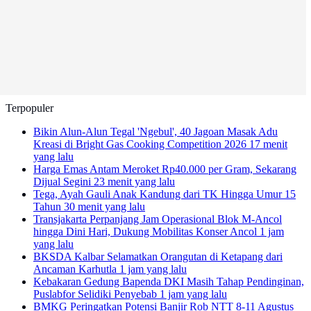
Terpopuler
Bikin Alun-Alun Tegal 'Ngebul', 40 Jagoan Masak Adu
Kreasi di Bright Gas Cooking Competition 2026
17 menit
yang lalu
Harga Emas Antam Meroket Rp40.000 per Gram, Sekarang
Dijual Segini
23 menit yang lalu
Tega, Ayah Gauli Anak Kandung dari TK Hingga Umur 15
Tahun
30 menit yang lalu
Transjakarta Perpanjang Jam Operasional Blok M-Ancol
hingga Dini Hari, Dukung Mobilitas Konser Ancol
1 jam
yang lalu
BKSDA Kalbar Selamatkan Orangutan di Ketapang dari
Ancaman Karhutla
1 jam yang lalu
Kebakaran Gedung Bapenda DKI Masih Tahap Pendinginan,
Puslabfor Selidiki Penyebab
1 jam yang lalu
BMKG Peringatkan Potensi Banjir Rob NTT 8-11 Agustus