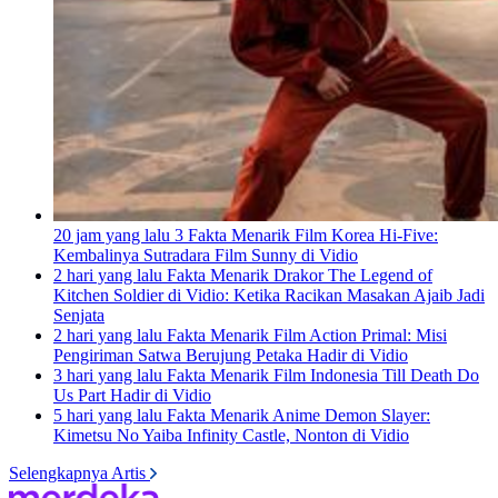
20 jam yang lalu
3 Fakta Menarik Film Korea Hi-Five:
Kembalinya Sutradara Film Sunny di Vidio
2 hari yang lalu
Fakta Menarik Drakor The Legend of
Kitchen Soldier di Vidio: Ketika Racikan Masakan Ajaib Jadi
Senjata
2 hari yang lalu
Fakta Menarik Film Action Primal: Misi
Pengiriman Satwa Berujung Petaka Hadir di Vidio
3 hari yang lalu
Fakta Menarik Film Indonesia Till Death Do
Us Part Hadir di Vidio
5 hari yang lalu
Fakta Menarik Anime Demon Slayer:
Kimetsu No Yaiba Infinity Castle, Nonton di Vidio
Selengkapnya Artis