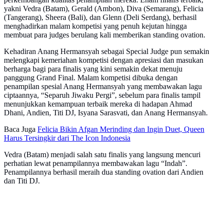
yakni Vedra (Batam), Gerald (Ambon), Diva (Semarang), Felicia
(Tangerang), Sheera (Bali), dan Glenn (Deli Serdang), berhasil
menghadirkan malam kompetisi yang penuh kejutan hingga
membuat para judges berulang kali memberikan standing ovation.
Kehadiran Anang Hermansyah sebagai Special Judge pun semakin
melengkapi kemeriahan kompetisi dengan apresiasi dan masukan
berharga bagi para finalis yang kini semakin dekat menuju
panggung Grand Final. Malam kompetisi dibuka dengan
penampilan spesial Anang Hermansyah yang membawakan lagu
ciptaannya, “Separuh Jiwaku Pergi”, sebelum para finalis tampil
menunjukkan kemampuan terbaik mereka di hadapan Ahmad
Dhani, Andien, Titi DJ, Isyana Sarasvati, dan Anang Hermansyah.
Baca Juga
Felicia Bikin Afgan Merinding dan Ingin Duet, Queen
Harus Tersingkir dari The Icon Indonesia
Vedra (Batam) menjadi salah satu finalis yang langsung mencuri
perhatian lewat penampilannya membawakan lagu “Indah”.
Penampilannya berhasil meraih dua standing ovation dari Andien
dan Titi DJ.