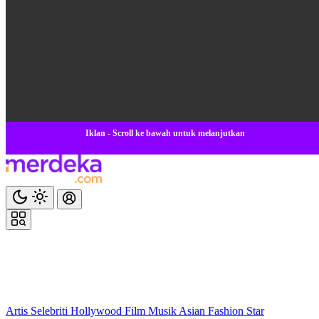
Iklan - Scroll ke bawah untuk melanjutkan
Artis
Selebriti
Hollywood
Film
Musik
Asian
Fashion
Star