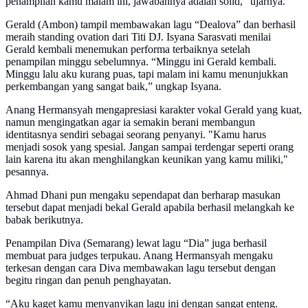
penampilan kamu malam ini, jawabannya adalah solid," ujarnya.
Gerald (Ambon) tampil membawakan lagu “Dealova” dan berhasil
meraih standing ovation dari Titi DJ. Isyana Sarasvati menilai
Gerald kembali menemukan performa terbaiknya setelah
penampilan minggu sebelumnya. “Minggu ini Gerald kembali.
Minggu lalu aku kurang puas, tapi malam ini kamu menunjukkan
perkembangan yang sangat baik,” ungkap Isyana.
Anang Hermansyah mengapresiasi karakter vokal Gerald yang kuat,
namun mengingatkan agar ia semakin berani membangun
identitasnya sendiri sebagai seorang penyanyi. "Kamu harus
menjadi sosok yang spesial. Jangan sampai terdengar seperti orang
lain karena itu akan menghilangkan keunikan yang kamu miliki,"
pesannya.
Ahmad Dhani pun mengaku sependapat dan berharap masukan
tersebut dapat menjadi bekal Gerald apabila berhasil melangkah ke
babak berikutnya.
Penampilan Diva (Semarang) lewat lagu “Dia” juga berhasil
membuat para judges terpukau. Anang Hermansyah mengaku
terkesan dengan cara Diva membawakan lagu tersebut dengan
begitu ringan dan penuh penghayatan.
“Aku kaget kamu menyanyikan lagu ini dengan sangat enteng.