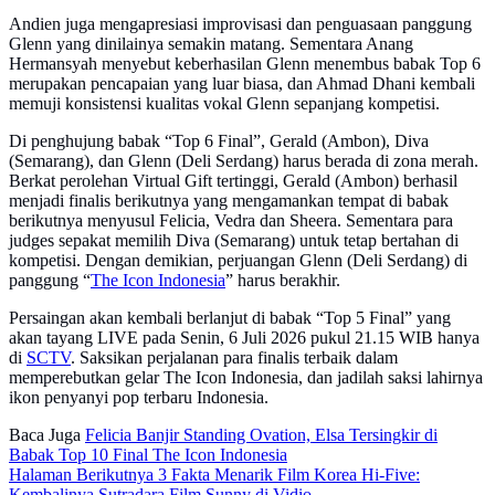
Andien juga mengapresiasi improvisasi dan penguasaan panggung
Glenn yang dinilainya semakin matang. Sementara Anang
Hermansyah menyebut keberhasilan Glenn menembus babak Top 6
merupakan pencapaian yang luar biasa, dan Ahmad Dhani kembali
memuji konsistensi kualitas vokal Glenn sepanjang kompetisi.
Di penghujung babak “Top 6 Final”, Gerald (Ambon), Diva
(Semarang), dan Glenn (Deli Serdang) harus berada di zona merah.
Berkat perolehan Virtual Gift tertinggi, Gerald (Ambon) berhasil
menjadi finalis berikutnya yang mengamankan tempat di babak
berikutnya menyusul Felicia, Vedra dan Sheera. Sementara para
judges sepakat memilih Diva (Semarang) untuk tetap bertahan di
kompetisi. Dengan demikian, perjuangan Glenn (Deli Serdang) di
panggung “
The Icon Indonesia
” harus berakhir.
Persaingan akan kembali berlanjut di babak “Top 5 Final” yang
akan tayang LIVE pada Senin, 6 Juli 2026 pukul 21.15 WIB hanya
di
SCTV
. Saksikan perjalanan para finalis terbaik dalam
memperebutkan gelar The Icon Indonesia, dan jadilah saksi lahirnya
ikon penyanyi pop terbaru Indonesia.
Baca Juga
Felicia Banjir Standing Ovation, Elsa Tersingkir di
Babak Top 10 Final The Icon Indonesia
Halaman Berikutnya
3 Fakta Menarik Film Korea Hi-Five:
Kembalinya Sutradara Film Sunny di Vidio