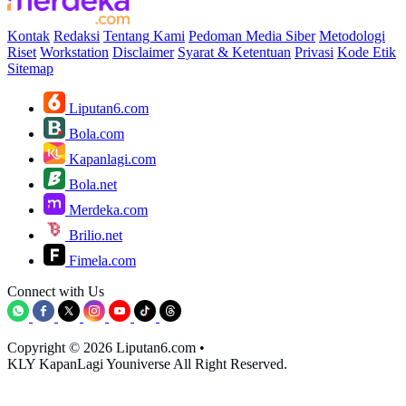
Kontak
Redaksi
Tentang Kami
Pedoman Media Siber
Metodologi
Riset
Workstation
Disclaimer
Syarat & Ketentuan
Privasi
Kode Etik
Sitemap
Liputan6.com
Bola.com
Kapanlagi.com
Bola.net
Merdeka.com
Brilio.net
Fimela.com
Connect with Us
Copyright © 2026 Liputan6.com
•
KLY KapanLagi Youniverse All Right Reserved.