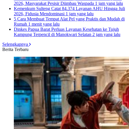
2026, Masyarakat Pesisir Diimbau Waspada
1 jam yang lalu
Kemenkum Sulteng Catat 84.374 Layanan AHU Hingga Juli
2026, Fidusia Mendominasi
1 jam yang lalu
5 Cara Membuat Tempat Alat Pel yang Praktis dan Mudah di
Rumah
1 menit yang lalu
Dinkes Papua Barat Perluas Layanan Kesehatan ke Tujuh
Kampung Terpencil di Manokwari Selatan
2 jam yang lalu
Selengkapnya
Berita Terbaru