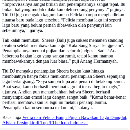
“Improvisasinya sangat brilian dan penempatannya sangat tepat. Itu
bukan hal yang mudah dilakukan oleh seorang penyanyi,” pujinya.
Titi DJ juga mengaku kagum karena Felicia mampu menghadirkan
nuansa baru pada lagu tersebut. “Felicia membuat lagu ini seperti
lagu baru yang belum pernah dibawakan oleh penyanyi lain
sebelumnya,” ujarnya.
Tak kalah memukau, Sheera (Bali) juga sukses memanen standing
ovation setelah membawakan lagu “Kala Sang Surya Tenggelam”.
Penampilannya menuai pujian dari seluruh judges. “Sadis! Ada
beberapa bagian lagu yang sangat rumit, tetapi kamu mampu
membawakannya dengan luar biasa,” puji Anang Hermansyah.
Titi DJ mengaku penampilan Sheera begitu kuat hingga
membuatnya hanya fokus menikmati penampilan Sheera sepanjang
lagu berlangsung. “Saya sampai lupa ada penari di belakang kamu.
Buat saya, kamu berhasil membuat lagu ini terasa begitu magis,”
ujarnya. Andien pun menambahkan bahwa Sheera berhasil
menyampaikan emosi lagu dengan sangat baik. “Kamu benar-benar
berhasil membawakan isi lagu ini melalui penampilanmu.
Penampilan kamu sempurna malam ini,” katanya.
Baca Juga
Vedra dan Velicia Banjir Pujian Bawakan Lagu Dangdut,
Alvian Tersingkir di Top 9 The Icon Indonesia