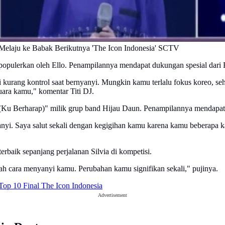
Melaju ke Babak Berikutnya 'The Icon Indonesia' SCTV
pulerkan oleh Ello. Penampilannya mendapat dukungan spesial dari E
rang kontrol saat bernyanyi. Mungkin kamu terlalu fokus koreo, seh
uara kamu," komentar Titi DJ.
Ku Berharap)" milik grup band Hijau Daun. Penampilannya mendapat res
anyi. Saya salut sekali dengan kegigihan kamu karena kamu beberapa 
rbaik sepanjang perjalanan Silvia di kompetisi.
ah cara menyanyi kamu. Perubahan kamu signifikan sekali," pujinya.
 Top 10 Final The Icon Indonesia
Advertisement