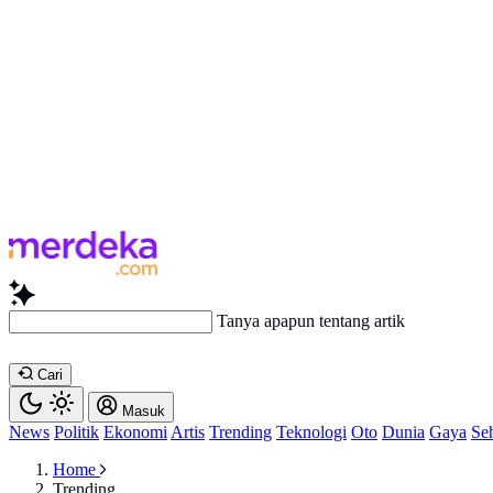
Tanya apapun tentang arti
Cari
Masuk
News
Politik
Ekonomi
Artis
Trending
Teknologi
Oto
Dunia
Gaya
Se
Home
Trending