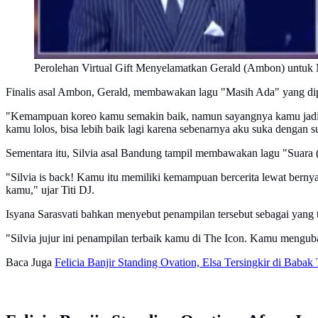
Perolehan Virtual Gift Menyelamatkan Gerald (Ambon) untuk 
Finalis asal Ambon, Gerald, membawakan lagu "Masih Ada" yang dipo
"Kemampuan koreo kamu semakin baik, namun sayangnya kamu jadi ku
kamu lolos, bisa lebih baik lagi karena sebenarnya aku suka dengan s
Sementara itu, Silvia asal Bandung tampil membawakan lagu "Suara (
"Silvia is back! Kamu itu memiliki kemampuan bercerita lewat berny
kamu," ujar Titi DJ.
Isyana Sarasvati bahkan menyebut penampilan tersebut sebagai yang te
"Silvia jujur ini penampilan terbaik kamu di The Icon. Kamu mengub
Baca Juga
Felicia Banjir Standing Ovation, Elsa Tersingkir di Babak