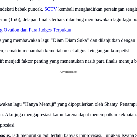
dekati babak puncak.
SCTV
kembali menghadirkan persaingan sengit 
n (15/6), delapan finalis terbaik ditantang membawakan lagu-lagu popul
ng Ovation dan Para Judges Terpukau
alis yang membawakan lagu "Diam-Diam Suka" dan dilanjutkan dengan
ndien, semakin menambah kemeriahan sekaligus ketegangan kompetisi.
ft menjadi faktor penting yang menentukan nasib para finalis menuju b
Advertisement
akan lagu "Hanya Memuji" yang dipopulerkan oleh Shanty. Penampilann
Aku juga mengapresiasi kamu karena dapat menempatkan kekuatan-kek
resiasi.
gus, jadi menurutku tadi terlalu banyak improvisasi," ungkap Isyana S