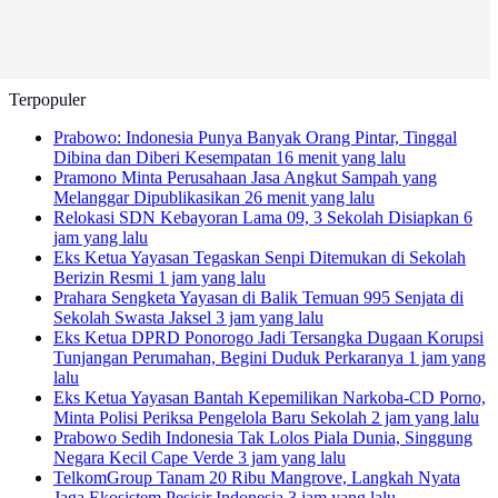
Terpopuler
Prabowo: Indonesia Punya Banyak Orang Pintar, Tinggal
Dibina dan Diberi Kesempatan
16 menit yang lalu
Pramono Minta Perusahaan Jasa Angkut Sampah yang
Melanggar Dipublikasikan
26 menit yang lalu
Relokasi SDN Kebayoran Lama 09, 3 Sekolah Disiapkan
6
jam yang lalu
Eks Ketua Yayasan Tegaskan Senpi Ditemukan di Sekolah
Berizin Resmi
1 jam yang lalu
Prahara Sengketa Yayasan di Balik Temuan 995 Senjata di
Sekolah Swasta Jaksel
3 jam yang lalu
Eks Ketua DPRD Ponorogo Jadi Tersangka Dugaan Korupsi
Tunjangan Perumahan, Begini Duduk Perkaranya
1 jam yang
lalu
Eks Ketua Yayasan Bantah Kepemilikan Narkoba-CD Porno,
Minta Polisi Periksa Pengelola Baru Sekolah
2 jam yang lalu
Prabowo Sedih Indonesia Tak Lolos Piala Dunia, Singgung
Negara Kecil Cape Verde
3 jam yang lalu
TelkomGroup Tanam 20 Ribu Mangrove, Langkah Nyata
Jaga Ekosistem Pesisir Indonesia
3 jam yang lalu