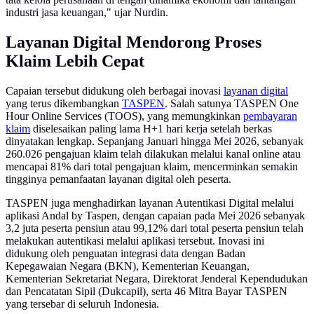
industri jasa keuangan," ujar Nurdin.
Layanan Digital Mendorong Proses
Klaim Lebih Cepat
Capaian tersebut didukung oleh berbagai inovasi
layanan digital
yang terus dikembangkan
TASPEN
. Salah satunya TASPEN One
Hour Online Services (TOOS), yang memungkinkan
pembayaran
klaim
diselesaikan paling lama H+1 hari kerja setelah berkas
dinyatakan lengkap. Sepanjang Januari hingga Mei 2026, sebanyak
260.026 pengajuan klaim telah dilakukan melalui kanal online atau
mencapai 81% dari total pengajuan klaim, mencerminkan semakin
tingginya pemanfaatan layanan digital oleh peserta.
TASPEN juga menghadirkan layanan Autentikasi Digital melalui
aplikasi Andal by Taspen, dengan capaian pada Mei 2026 sebanyak
3,2 juta peserta pensiun atau 99,12% dari total peserta pensiun telah
melakukan autentikasi melalui aplikasi tersebut. Inovasi ini
didukung oleh penguatan integrasi data dengan Badan
Kepegawaian Negara (BKN), Kementerian Keuangan,
Kementerian Sekretariat Negara, Direktorat Jenderal Kependudukan
dan Pencatatan Sipil (Dukcapil), serta 46 Mitra Bayar TASPEN
yang tersebar di seluruh Indonesia.