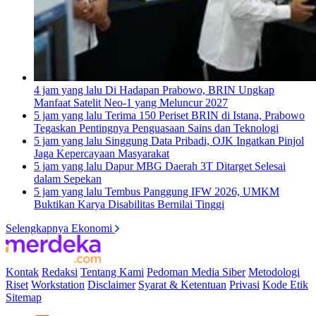
4 jam yang lalu
Di Hadapan Prabowo, BRIN Ungkap
Manfaat Satelit Neo-1 yang Meluncur 2027
5 jam yang lalu
Terima 150 Periset BRIN di Istana, Prabowo
Tegaskan Pentingnya Penguasaan Sains dan Teknologi
5 jam yang lalu
Singgung Data Pribadi, OJK Ingatkan Pinjol
Jaga Kepercayaan Masyarakat
5 jam yang lalu
Dapur MBG Daerah 3T Ditarget Selesai
dalam Sepekan
5 jam yang lalu
Tembus Panggung IFW 2026, UMKM
Buktikan Karya Disabilitas Bernilai Tinggi
Selengkapnya Ekonomi
Kontak
Redaksi
Tentang Kami
Pedoman Media Siber
Metodologi
Riset
Workstation
Disclaimer
Syarat & Ketentuan
Privasi
Kode Etik
Sitemap