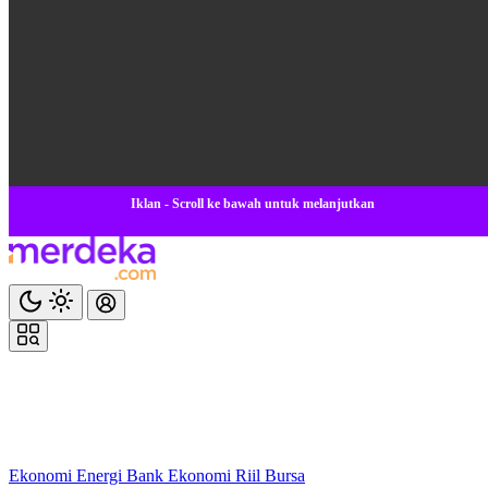
Iklan - Scroll ke bawah untuk melanjutkan
Ekonomi
Energi
Bank
Ekonomi
Riil
Bursa