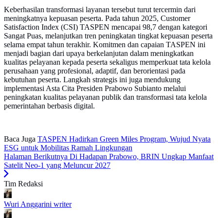
Keberhasilan transformasi layanan tersebut turut tercermin dari
meningkatnya kepuasan peserta. Pada tahun 2025, Customer
Satisfaction Index (CSI) TASPEN mencapai 98,7 dengan kategori
Sangat Puas, melanjutkan tren peningkatan tingkat kepuasan peserta
selama empat tahun terakhir. Komitmen dan capaian TASPEN ini
menjadi bagian dari upaya berkelanjutan dalam meningkatkan
kualitas pelayanan kepada peserta sekaligus memperkuat tata kelola
perusahaan yang profesional, adaptif, dan berorientasi pada
kebutuhan peserta. Langkah strategis ini juga mendukung
implementasi Asta Cita Presiden Prabowo Subianto melalui
peningkatan kualitas pelayanan publik dan transformasi tata kelola
pemerintahan berbasis digital.
Baca Juga
TASPEN Hadirkan Green Miles Program, Wujud Nyata
ESG untuk Mobilitas Ramah Lingkungan
Halaman Berikutnya
Di Hadapan Prabowo, BRIN Ungkap Manfaat
Satelit Neo-1 yang Meluncur 2027
Tim Redaksi
Wuri Anggarini
writer