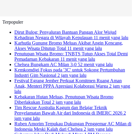
Terpopuler
Dirut Bulog: Penyaluran Bantuan Pangan Alor Wujud
Kehadiran Negara di Wilayah Kepulauan
11 menit yang lalu
Karhutla Gunung Bromo Meluas Akibat Angin Kencang,
Akses Wisata Ditutup Total
11 menit yang lalu
Penutupan Wisata Bromo: TNBTS Tutup Akses Total Demi
Pemadaman Kebakaran
11 menit yang lalu
Chelsea Bungkam AC Milan 3-0
52 menit yang lalu
Kemkomdigi Fokus pada '3C' untuk Sokong Pertumbuhan
Industri Gim Nasional
2 jam yang lalu
Festival Egrang Jember Perkuat Komitmen Ruang Aman
Anak, Menteri PPPA Apresiasi Kolaborasi Warga
2 jam yang
lalu
Kebakaran Hutan Meluas, Penutupan Wisata Bromo
Diberlakukan Total
2 jam yang lalu
Tim Rescue Australia Kagum dan Belajar Teknik
Penyelamatan Bawah Air dari Indonesia di IMERC 2026
2
jam yang lalu
Ruben Amorim Terpukau Dukungan Penggemar AC Milan di
Indonesia Meski Kalah dari Chelsea
2 jam yang lalu