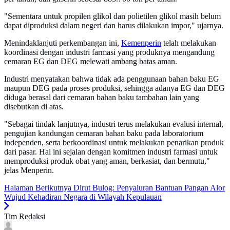
"Sementara untuk propilen glikol dan polietilen glikol masih belum
dapat diproduksi dalam negeri dan harus dilakukan impor," ujarnya.
Menindaklanjuti perkembangan ini,
Kemenperin
telah melakukan
koordinasi dengan industri farmasi yang produknya mengandung
cemaran EG dan DEG melewati ambang batas aman.
Industri menyatakan bahwa tidak ada penggunaan bahan baku EG
maupun DEG pada proses produksi, sehingga adanya EG dan DEG
diduga berasal dari cemaran bahan baku tambahan lain yang
disebutkan di atas.
"Sebagai tindak lanjutnya, industri terus melakukan evalusi internal,
pengujian kandungan cemaran bahan baku pada laboratorium
independen, serta berkoordinasi untuk melakukan penarikan produk
dari pasar. Hal ini sejalan dengan komitmen industri farmasi untuk
memproduksi produk obat yang aman, berkasiat, dan bermutu,"
jelas Menperin.
Halaman Berikutnya
Dirut Bulog: Penyaluran Bantuan Pangan Alor
Wujud Kehadiran Negara di Wilayah Kepulauan
Tim Redaksi