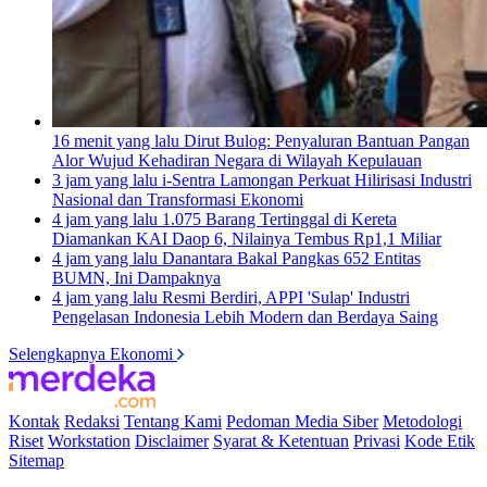
16 menit yang lalu
Dirut Bulog: Penyaluran Bantuan Pangan
Alor Wujud Kehadiran Negara di Wilayah Kepulauan
3 jam yang lalu
i-Sentra Lamongan Perkuat Hilirisasi Industri
Nasional dan Transformasi Ekonomi
4 jam yang lalu
1.075 Barang Tertinggal di Kereta
Diamankan KAI Daop 6, Nilainya Tembus Rp1,1 Miliar
4 jam yang lalu
Danantara Bakal Pangkas 652 Entitas
BUMN, Ini Dampaknya
4 jam yang lalu
Resmi Berdiri, APPI 'Sulap' Industri
Pengelasan Indonesia Lebih Modern dan Berdaya Saing
Selengkapnya Ekonomi
Kontak
Redaksi
Tentang Kami
Pedoman Media Siber
Metodologi
Riset
Workstation
Disclaimer
Syarat & Ketentuan
Privasi
Kode Etik
Sitemap