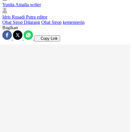
Yunita Amalia
writer
Idris Rusadi Putra
editor
Obat Sirop Dilarang
Obat Sirop
kemenperin
Bagikan
Copy Link