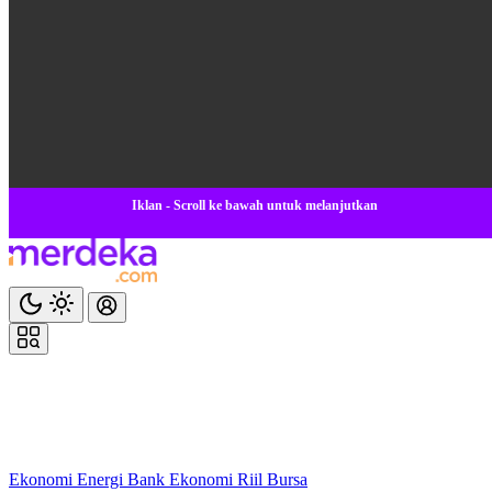
Iklan - Scroll ke bawah untuk melanjutkan
Ekonomi
Energi
Bank
Ekonomi
Riil
Bursa