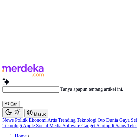
Tanya apapun tentang artikel i
Cari
Masuk
News
Politik
Ekonomi
Artis
Trending
Teknologi
Oto
Dunia
Gaya
Se
Teknologi
Apple
Social Media
Software
Gadget
Startup
It
Sains
Telc
Home