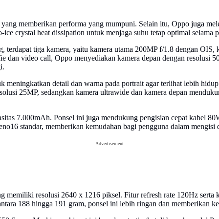
, yang memberikan performa yang mumpuni. Selain itu, Oppo juga me
o-ice crystal heat dissipation untuk menjaga suhu tetap optimal selama
g, terdapat tiga kamera, yaitu kamera utama 200MP f/1.8 dengan OIS,
lfie dan video call, Oppo menyediakan kamera depan dengan resolusi
i.
meningkatkan detail dan warna pada portrait agar terlihat lebih hid
solusi 25MP, sedangkan kamera ultrawide dan kamera depan mendukung
asitas 7.000mAh. Ponsel ini juga mendukung pengisian cepat kabel 8
 Reno16 standar, memberikan kemudahan bagi pengguna dalam mengisi 
Advertisement
 memiliki resolusi 2640 x 1216 piksel. Fitur refresh rate 120Hz sert
ntara 188 hingga 191 gram, ponsel ini lebih ringan dan memberikan k