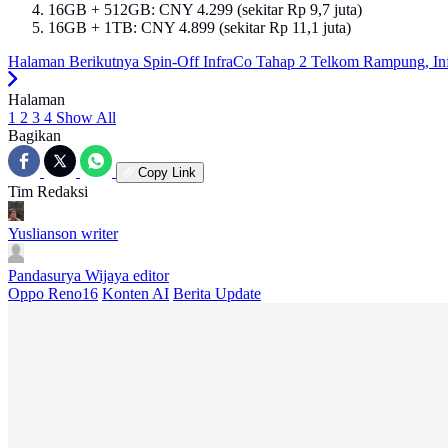
16GB + 512GB: CNY 4.299 (sekitar Rp 9,7 juta)
16GB + 1TB: CNY 4.899 (sekitar Rp 11,1 juta)
Halaman Berikutnya
Spin-Off InfraCo Tahap 2 Telkom Rampung, Inf
Halaman
1
2
3
4
Show All
Bagikan
Copy Link
Tim Redaksi
Yuslianson
writer
Pandasurya Wijaya
editor
Oppo Reno16
Konten AI
Berita Update