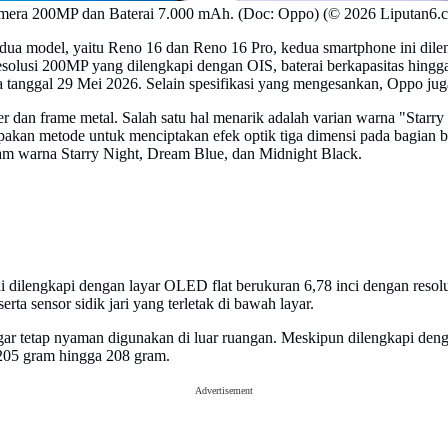
mera 200MP dan Baterai 7.000 mAh. (Doc: Oppo) (© 2026 Liputan6.
i dua model, yaitu Reno 16 dan Reno 16 Pro, kedua smartphone ini dil
olusi 200MP yang dilengkapi dengan OIS, baterai berkapasitas hingga 
a tanggal 29 Mei 2026. Selain spesifikasi yang mengesankan, Oppo ju
dan frame metal. Salah satu hal menarik adalah varian warna "Starry 
pakan metode untuk menciptakan efek optik tiga dimensi pada bagian b
am warna Starry Night, Dream Blue, dan Midnight Black.
ini dilengkapi dengan layar OLED flat berukuran 6,78 inci dengan reso
ta sensor sidik jari yang terletak di bawah layar.
ar tetap nyaman digunakan di luar ruangan. Meskipun dilengkapi dengan
 205 gram hingga 208 gram.
Advertisement