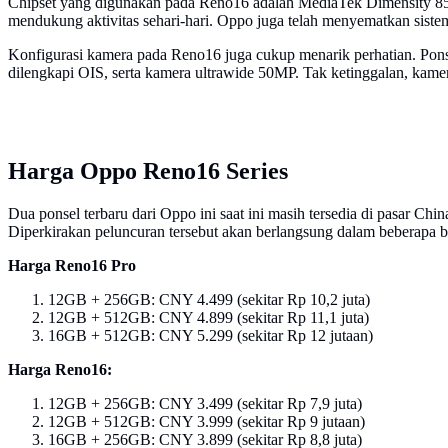
Chipset yang digunakan pada Reno16 adalah MediaTek Dimensity 855
mendukung aktivitas sehari-hari. Oppo juga telah menyematkan sistem
Konfigurasi kamera pada Reno16 juga cukup menarik perhatian. Pon
dilengkapi OIS, serta kamera ultrawide 50MP. Tak ketinggalan, ka
Harga Oppo Reno16 Series
Dua ponsel terbaru dari Oppo ini saat ini masih tersedia di pasar C
Diperkirakan peluncuran tersebut akan berlangsung dalam beberapa b
Harga Reno16 Pro
12GB + 256GB: CNY 4.499 (sekitar Rp 10,2 juta)
12GB + 512GB: CNY 4.899 (sekitar Rp 11,1 juta)
16GB + 512GB: CNY 5.299 (sekitar Rp 12 jutaan)
Harga Reno16:
12GB + 256GB: CNY 3.499 (sekitar Rp 7,9 juta)
12GB + 512GB: CNY 3.999 (sekitar Rp 9 jutaan)
16GB + 256GB: CNY 3.899 (sekitar Rp 8,8 juta)