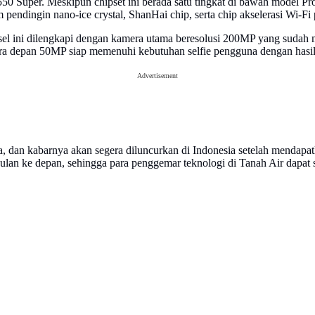
0 Super. Meskipun chipset ini berada satu tingkat di bawah model 
 pendingin nano-ice crystal, ShanHai chip, serta chip akselerasi Wi-
sel ini dilengkapi dengan kamera utama beresolusi 200MP yang sudah
mera depan 50MP siap memenuhi kebutuhan selfie pengguna dengan has
Advertisement
hina, dan kabarnya akan segera diluncurkan di Indonesia setelah mendap
ulan ke depan, sehingga para penggemar teknologi di Tanah Air dapat 