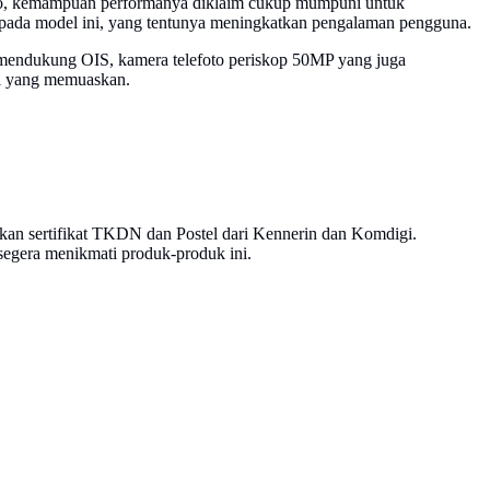
Pro, kemampuan performanya diklaim cukup mumpuni untuk
Fi pada model ini, yang tentunya meningkatkan pengalaman pengguna.
 mendukung OIS, kamera telefoto periskop 50MP yang juga
il yang memuaskan.
atkan sertifikat TKDN dan Postel dari Kennerin dan Komdigi.
segera menikmati produk-produk ini.