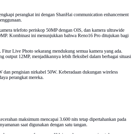
lengkapi perangkat ini dengan ShanHai communication enhancement
 penggunaan.
 kamera telefoto periskop 50MP dengan OIS, dan kamera ultrawide
 50MP. Kombinasi ini menunjukkan bahwa Reno16 Pro ditujukan bagi
up. Fitur Live Photo sekarang mendukung semua kamera yang ada.
 output 12MP, menjadikannya lebih fleksibel dalam berbagai situasi
0W dan pengisian nirkabel 50W. Keberadaan dukungan wireless
daya perangkat mereka.
a kecerahan maksimum mencapai 3.600 nits tetap dipertahankan pada
enyamanan saat digunakan dengan satu tangan.