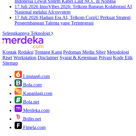
Indonesia Lewat Sistem Kabel Laut NCC di Nongsa
17 Juli 2026
InnoVibes 2026: Telkom Bangun Kolaborasi AI
Nasional melalui AIcosystem
17 Juli 2026
Hadapi Era AI, Telkom CorpU Perkuat Strategi
Pengembangan Talenta yang Terintegrasi
Selengkapnya Teknologi
Kontak
Redaksi
Tentang Kami
Pedoman Media Siber
Metodologi
Riset
Workstation
Disclaimer
Syarat & Ketentuan
Privasi
Kode Etik
Sitemap
Liputan6.com
Bola.com
Kapanlagi.com
Bola.net
Merdeka.com
Brilio.net
Fimela.com