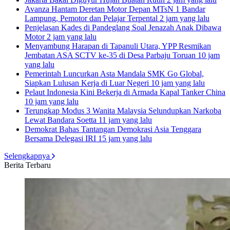
Avanza Hantam Deretan Motor Depan MTsN 1 Bandar
Lampung, Pemotor dan Pelajar Terpental
2 jam yang lalu
Penjelasan Kades di Pandeglang Soal Jenazah Anak Dibawa
Motor
2 jam yang lalu
Menyambung Harapan di Tapanuli Utara, YPP Resmikan
Jembatan ASA SCTV ke-35 di Desa Parbaju Toruan
10 jam
yang lalu
Pemerintah Luncurkan Asta Mandala SMK Go Global,
Siapkan Lulusan Kerja di Luar Negeri
10 jam yang lalu
Pelaut Indonesia Kini Bekerja di Armada Kapal Tanker China
10 jam yang lalu
Terungkap Modus 3 Wanita Malaysia Selundupkan Narkoba
Lewat Bandara Soetta
11 jam yang lalu
Demokrat Bahas Tantangan Demokrasi Asia Tenggara
Bersama Delegasi IRI
15 jam yang lalu
Selengkapnya
Berita Terbaru