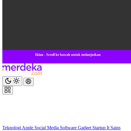
Iklan - Scroll ke bawah untuk melanjutkan
Teknologi
Apple
Social Media
Software
Gadget
Startup
It
Sains