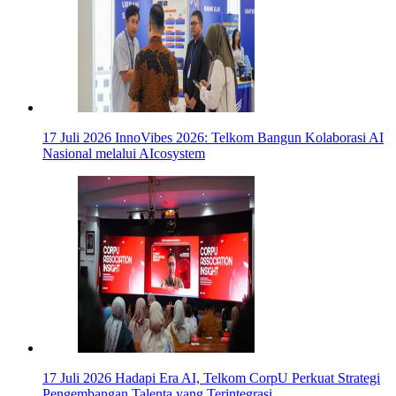
17 Juli 2026
InnoVibes 2026: Telkom Bangun Kolaborasi AI
Nasional melalui AIcosystem
17 Juli 2026
Hadapi Era AI, Telkom CorpU Perkuat Strategi
Pengembangan Talenta yang Terintegrasi