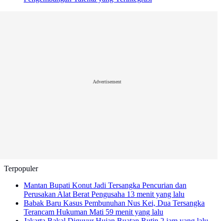
Advertisement
Terpopuler
Mantan Bupati Konut Jadi Tersangka Pencurian dan
Perusakan Alat Berat Pengusaha
13 menit yang lalu
Babak Baru Kasus Pembunuhan Nus Kei, Dua Tersangka
Terancam Hukuman Mati
59 menit yang lalu
Jakarta Bakal Diguyur Hujan Buatan Rutin
2 jam yang lalu