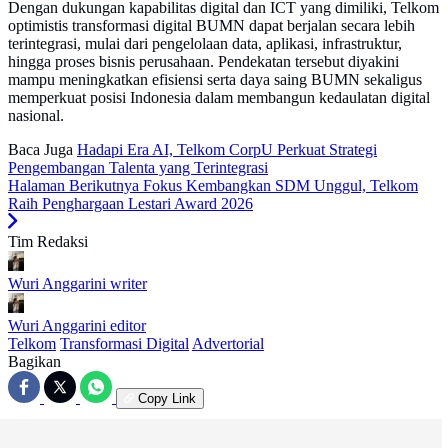
Dengan dukungan kapabilitas digital dan ICT yang dimiliki, Telkom
optimistis transformasi digital BUMN dapat berjalan secara lebih
terintegrasi, mulai dari pengelolaan data, aplikasi, infrastruktur,
hingga proses bisnis perusahaan. Pendekatan tersebut diyakini
mampu meningkatkan efisiensi serta daya saing BUMN sekaligus
memperkuat posisi Indonesia dalam membangun kedaulatan digital
nasional.
Baca Juga
Hadapi Era AI, Telkom CorpU Perkuat Strategi
Pengembangan Talenta yang Terintegrasi
Halaman Berikutnya
Fokus Kembangkan SDM Unggul, Telkom
Raih Penghargaan Lestari Award 2026
Tim Redaksi
Wuri Anggarini
writer
Wuri Anggarini
editor
Telkom
Transformasi Digital
Advertorial
Bagikan
Copy Link