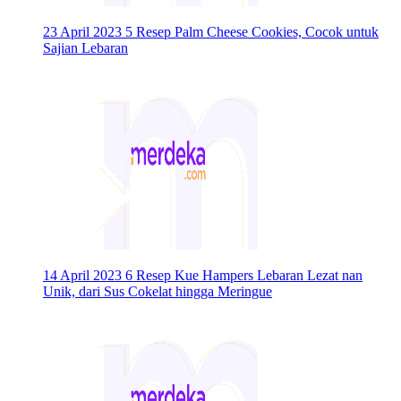
23 April 2023
5 Resep Palm Cheese Cookies, Cocok untuk
Sajian Lebaran
14 April 2023
6 Resep Kue Hampers Lebaran Lezat nan
Unik, dari Sus Cokelat hingga Meringue