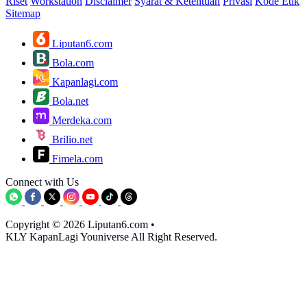
Riset
Workstation
Disclaimer
Syarat & Ketentuan
Privasi
Kode Etik
Sitemap
Liputan6.com
Bola.com
Kapanlagi.com
Bola.net
Merdeka.com
Brilio.net
Fimela.com
Connect with Us
Copyright © 2026 Liputan6.com
•
KLY KapanLagi Youniverse All Right Reserved.