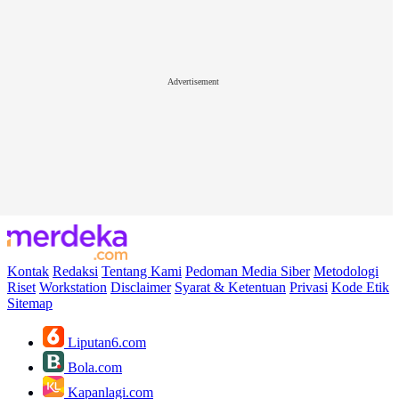
Advertisement
Kontak
Redaksi
Tentang Kami
Pedoman Media Siber
Metodologi
Riset
Workstation
Disclaimer
Syarat & Ketentuan
Privasi
Kode Etik
Sitemap
Liputan6.com
Bola.com
Kapanlagi.com