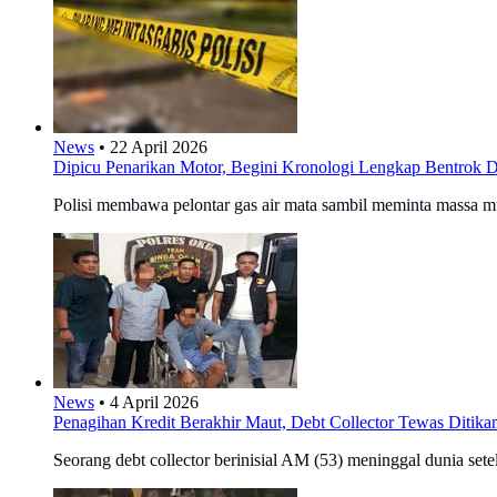
News
•
22 April 2026
Dipicu Penarikan Motor, Begini Kronologi Lengkap Bentrok D
Polisi membawa pelontar gas air mata sambil meminta massa m
News
•
4 April 2026
Penagihan Kredit Berakhir Maut, Debt Collector Tewas Diti
Seorang debt collector berinisial AM (53) meninggal dunia sete