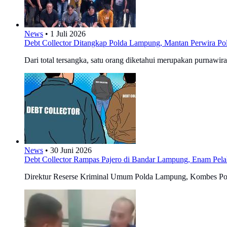
News
•
1 Juli 2026
Debt Collector Ditangkap Polda Lampung, Mantan Perwira Pol
Dari total tersangka, satu orang diketahui merupakan purnawir
News
•
30 Juni 2026
Debt Collector Rampas Pajero di Bandar Lampung, Enam Pela
Direktur Reserse Kriminal Umum Polda Lampung, Kombes Pol I