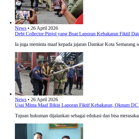
News
•
26 April 2026
Debt Collector Pinjol yang Buat Laporan Kebakaran Fiktif Dat
Ia juga meminta maaf kepada jajaran Damkar Kota Semarang ser
News
•
26 April 2026
Usai Minta Maaf Bikin Laporan Fiktif Kebakaran, Oknum D
Tujuan hukuman dijalankan sebagai edukasi dan bisa merasakan