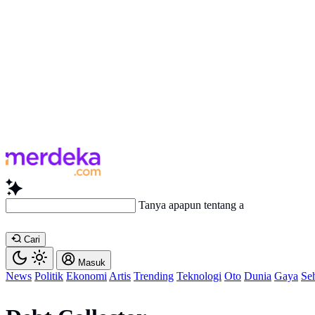
Tanya apapun tentang artikel ini..
Cari
Masuk
News
Politik
Ekonomi
Artis
Trending
Teknologi
Oto
Dunia
Gaya
Se