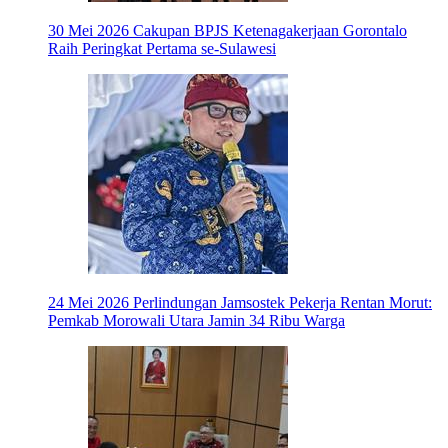
30 Mei 2026
Cakupan BPJS Ketenagakerjaan Gorontalo
Raih Peringkat Pertama se-Sulawesi
24 Mei 2026
Perlindungan Jamsostek Pekerja Rentan Morut:
Pemkab Morowali Utara Jamin 34 Ribu Warga