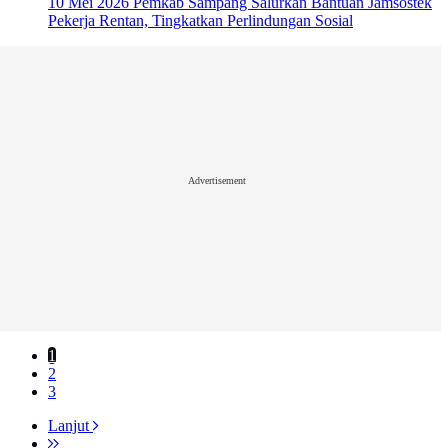
10 Mei 2026
Pemkab Sampang Salurkan Bantuan Jamsostek
Pekerja Rentan, Tingkatkan Perlindungan Sosial
Advertisement
1
2
3
Lanjut