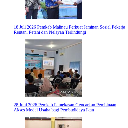
18 Juli 2026
Pemkab Malinau Perkuat Jaminan Sosial Pekerja
Rentan, Petani dan Nelayan Terlindungi
28 Juni 2026
Pemkab Pamekasan Gencarkan Pembinaan
Akses Modal Usaha bagi Pembudidaya Ikan