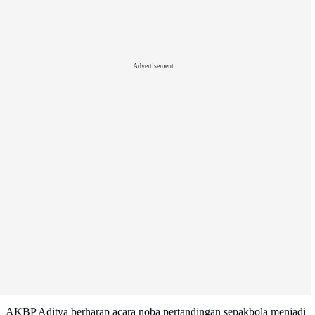
Advertisement
AKBP Aditya berharap acara noba pertandingan sepakbola menjadi