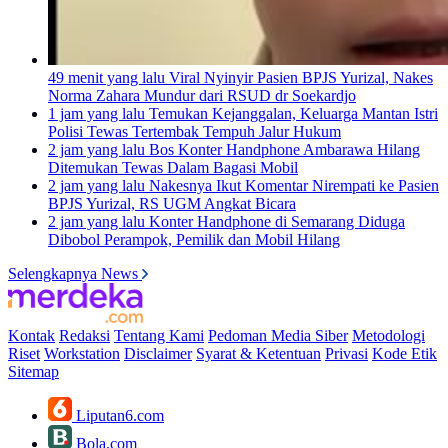
49 menit yang lalu
Viral Nyinyir Pasien BPJS Yurizal, Nakes
Norma Zahara Mundur dari RSUD dr Soekardjo
1 jam yang lalu
Temukan Kejanggalan, Keluarga Mantan Istri
Polisi Tewas Tertembak Tempuh Jalur Hukum
2 jam yang lalu
Bos Konter Handphone Ambarawa Hilang
Ditemukan Tewas Dalam Bagasi Mobil
2 jam yang lalu
Nakesnya Ikut Komentar Nirempati ke Pasien
BPJS Yurizal, RS UGM Angkat Bicara
2 jam yang lalu
Konter Handphone di Semarang Diduga
Dibobol Perampok, Pemilik dan Mobil Hilang
Selengkapnya News
Kontak
Redaksi
Tentang Kami
Pedoman Media Siber
Metodologi
Riset
Workstation
Disclaimer
Syarat & Ketentuan
Privasi
Kode Etik
Sitemap
Liputan6.com
Bola.com