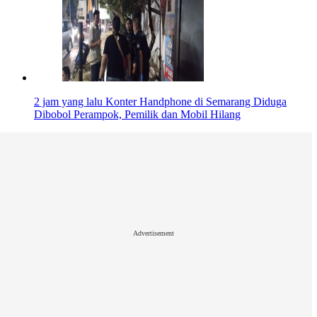
2 jam yang lalu
Konter Handphone di Semarang Diduga
Dibobol Perampok, Pemilik dan Mobil Hilang
Advertisement