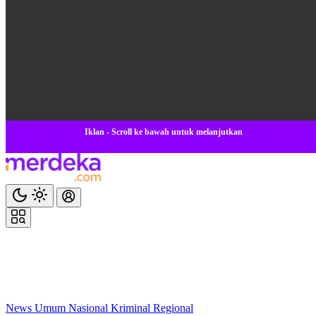
Iklan - Scroll ke bawah untuk melanjutkan
News
Umum
Nasional
Kriminal
Regional