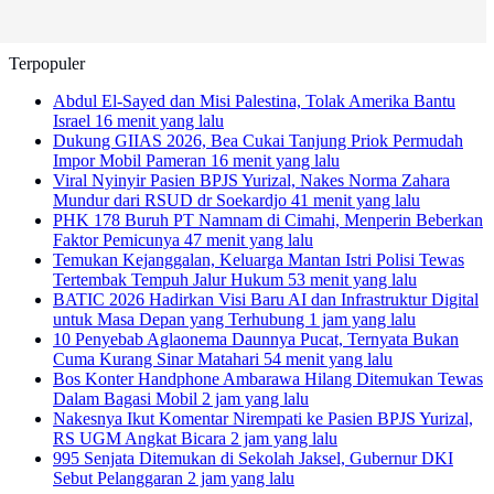
Terpopuler
Abdul El-Sayed dan Misi Palestina, Tolak Amerika Bantu
Israel
16 menit yang lalu
Dukung GIIAS 2026, Bea Cukai Tanjung Priok Permudah
Impor Mobil Pameran
16 menit yang lalu
Viral Nyinyir Pasien BPJS Yurizal, Nakes Norma Zahara
Mundur dari RSUD dr Soekardjo
41 menit yang lalu
PHK 178 Buruh PT Namnam di Cimahi, Menperin Beberkan
Faktor Pemicunya
47 menit yang lalu
Temukan Kejanggalan, Keluarga Mantan Istri Polisi Tewas
Tertembak Tempuh Jalur Hukum
53 menit yang lalu
BATIC 2026 Hadirkan Visi Baru AI dan Infrastruktur Digital
untuk Masa Depan yang Terhubung
1 jam yang lalu
10 Penyebab Aglaonema Daunnya Pucat, Ternyata Bukan
Cuma Kurang Sinar Matahari
54 menit yang lalu
Bos Konter Handphone Ambarawa Hilang Ditemukan Tewas
Dalam Bagasi Mobil
2 jam yang lalu
Nakesnya Ikut Komentar Nirempati ke Pasien BPJS Yurizal,
RS UGM Angkat Bicara
2 jam yang lalu
995 Senjata Ditemukan di Sekolah Jaksel, Gubernur DKI
Sebut Pelanggaran
2 jam yang lalu