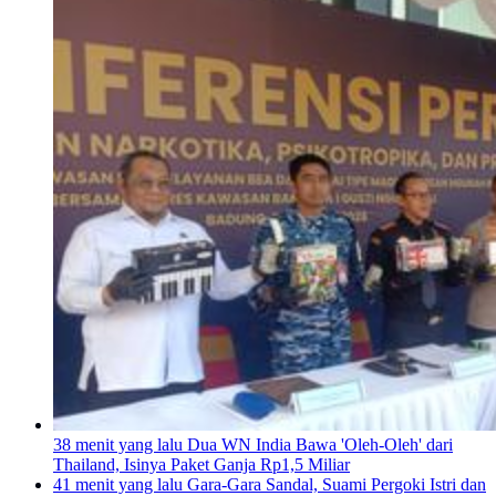
38 menit yang lalu
Dua WN India Bawa 'Oleh-Oleh' dari
Thailand, Isinya Paket Ganja Rp1,5 Miliar
41 menit yang lalu
Gara-Gara Sandal, Suami Pergoki Istri dan