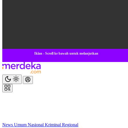
Iklan - Scroll ke bawah untuk melanjutkan
News
Umum
Nasional
Kriminal
Regional