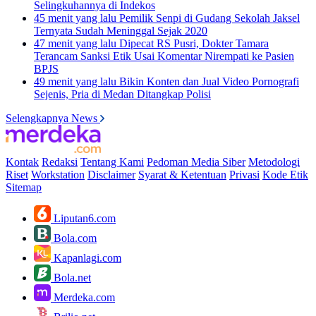
Selingkuhannya di Indekos
45 menit yang lalu
Pemilik Senpi di Gudang Sekolah Jaksel
Ternyata Sudah Meninggal Sejak 2020
47 menit yang lalu
Dipecat RS Pusri, Dokter Tamara
Terancam Sanksi Etik Usai Komentar Nirempati ke Pasien
BPJS
49 menit yang lalu
Bikin Konten dan Jual Video Pornografi
Sejenis, Pria di Medan Ditangkap Polisi
Selengkapnya News
Kontak
Redaksi
Tentang Kami
Pedoman Media Siber
Metodologi
Riset
Workstation
Disclaimer
Syarat & Ketentuan
Privasi
Kode Etik
Sitemap
Liputan6.com
Bola.com
Kapanlagi.com
Bola.net
Merdeka.com