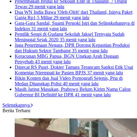
Penembakan Brutal ke Sekolah Elite di Thailand, 7 Orang
Tewas
29 menit yang lalu
Dua WN India Bawa 'Oleh-Oleh' dari Thailand, Isinya Paket
Ganja Rp1,5 Miliar
29 menit yang lalu
Gara-Gara Sandal, Suami Pergoki Istri dan Selingkuhannya di
Indekos
31 menit yang lalu
Pemilik Senpi di Gudang Sekolah Jaksel Ternyata Sudah
Meninggal Sejak 2020
35 menit yang lalu
Jaga Penerimaan Negara, DPR Dorong Kepastian Produksi
dan Hukum Sektor Tambang
35 menit yang lalu
Keracunan MBG Papua, BGN Ungkap Arah Dugaan
Penyebab
43 menit yang lalu
Dipecat RS Pusri, Dokter Tamara Terancam Sanksi Etik Usai
Komentar Nirempati ke Pasien BPJS
37 menit yang lalu
Bikin Konten dan Jual Video Pornografi Sejenis, Pria di
Medan Ditangkap Polisi
40 menit yang lalu
Masih Jaring Masukan, Prabowo Belum Kirim Nama Calon
Gubernur BI Definitif ke DPR
41 menit yang lalu
Selengkapnya
Berita Terbaru