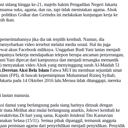
i sidang hingga ke-21, majelis hakim Pengadilan Negeri Jakarta
rnuansa suku, agama, dan ras, tapi tidak menistakan agama. Ahok
politikus Golkar dan Gerindra ini melakukan kunjungan kerja ke
ih ikan.
emerintahannya jika dia tak terpilih kembali. Namun, dia
ebarkan video tersebut melalui media sosial. Hal itu juga
ewat akun Facebook miliknya. Unggahan Budi Yani lantas menjadi
 tempatnya bekerja mendapatkan telepon berupa ancaman penyerangan,
Buni Yani dipecat dari kampusnya dan menjadi tersangka memantik
UI) menyatakan video Ahok yang menyinggung surah Al-Maidah 51
m.
Deretan Aksi Bela Islam
Fatwa MUI itu membuat sejumlah umat
 Islam (FPI), di bawah kepemimpinan Muhammad Rizieq Syihab,
akarta pada 14 Oktober 2016 lalu.Merasa tidak ditanggapi, mereka
 lautan manusia.
si damai yang berlangsung pada siang harinya dirusak dengan
air mata.Melihat aksi mulai berlangsung anarkis, Jokowi kembali ke
raktivitas.Di hari yang sama, Kapolri Jenderal Tito Karnavian
anakan Selasa (15/11). Semua pihak dipanggil, termasuk anggota
aan penistaan agama dari penyelidikan menjadi penyidikan. Penyidik