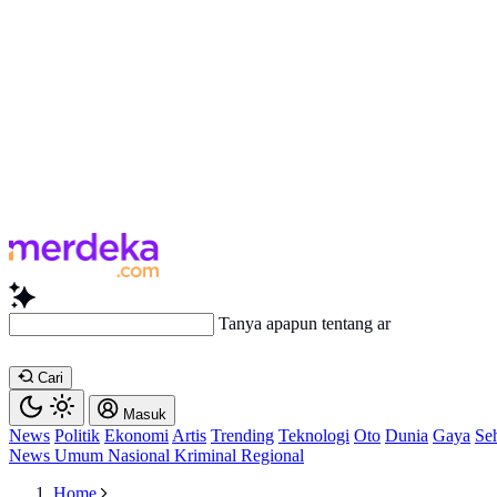
Tanya apapun tentang artikel ini..
Cari
Masuk
News
Politik
Ekonomi
Artis
Trending
Teknologi
Oto
Dunia
Gaya
Se
News
Umum
Nasional
Kriminal
Regional
Home