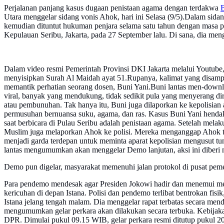
Perjalanan panjang kasus dugaan penistaan agama dengan terdakwa
Utara menggelar sidang vonis Ahok, hari ini Selasa (9/5).Dalam sid
kemudian dituntut hukuman penjara selama satu tahun dengan masa p
Kepulauan Seribu, Jakarta, pada 27 September lalu. Di sana, dia men
Dalam video resmi Pemerintah Provinsi DKI Jakarta melalui Youtube,
menyisipkan Surah Al Maidah ayat 51.Rupanya, kalimat yang disamp
memantik perhatian seorang dosen, Buni Yani.Buni lantas men-down
viral, banyak yang mendukung, tidak sedikit pula yang menyerang d
atau pembunuhan. Tak hanya itu, Buni juga dilaporkan ke kepolisian
permusuhan bernuansa suku, agama, dan ras. Kasus Buni Yani hend
saat berbicara di Pulau Seribu adalah penistaan agama. Setelah me
Muslim juga melaporkan Ahok ke polisi. Mereka menganggap Ahok t
menjadi garda terdepan untuk meminta aparat kepolisian mengusut tu
lantas mengumumkan akan menggelar Demo lanjutan, aksi ini diberi n
Demo pun digelar, masyarakat memenuhi jalan protokol di pusat pem
Para pendemo mendesak agar Presiden Jokowi hadir dan menemui mer
kericuhan di depan Istana. Polisi dan pendemo terlibat bentrokan fis
Istana jelang tengah malam. Dia menggelar rapat terbatas secara men
mengumumkan gelar perkara akan dilakukan secara terbuka. Kebijakan
DPR. Dimulai pukul 09.15 WIB, gelar perkara resmi ditutup pukul 20