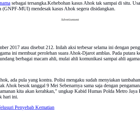
rnama
sebagai tersangka.Kehebohan kasus Ahok tak sampai di situ. Usa
a (GNPF-MUI) mendesak kasus Ahok segera disidangkan.
Advertisement
ember 2017 atau disebut 212. Inilah aksi terbesar selama ini dengan pe
n agama ini membuat perolehan suara Ahok-Djarot amblas. Pada putar
undang berbagai macam ahli, mulai ahli komunikasi sampai ahli agama
 Ahok, ada pula yang kontra. Polisi mengaku sudah menyiakan tambaha
pak Ahok besok tanggal 9 Mei Sebenarnya sama saja dengan pengaman
gamanan kita akan kerahkan," ungkap Kabid Humas Polda Metro Jaya
hari ini.
Telusuri Penyebab Kematian