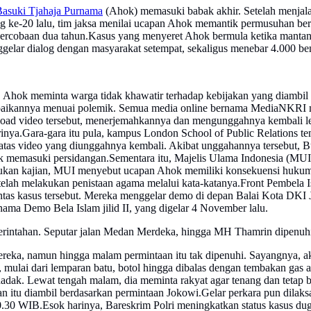
Basuki Tjahaja Purnama
(Ahok) memasuki babak akhir. Setelah menjalan
ang ke-20 lalu, tim jaksa menilai ucapan Ahok memantik permusuhan be
ercobaan dua tahun.Kasus yang menyeret Ahok bermula ketika mantan 
ggelar dialog dengan masyarakat setempat, sekaligus menebar 4.000 ben
 Ahok meminta warga tidak khawatir terhadap kebijakan yang diambil p
aikannya menuai polemik. Semua media online bernama MediaNKRI meny
load video tersebut, menerjemahkannya dan mengunggahnya kembali l
irinya.Gara-gara itu pula, kampus London School of Public Relations
 atas video yang diunggahnya kembali. Akibat unggahannya tersebut, 
ak memasuki persidangan.Sementara itu, Majelis Ulama Indonesia (M
lakukan kajian, MUI menyebut ucapan Ahok memiliki konsekuensi huku
elah melakukan penistaan agama melalui kata-katanya.Front Pembela
ntas kasus tersebut. Mereka menggelar demo di depan Balai Kota DKI J
ama Demo Bela Islam jilid II, yang digelar 4 November lalu.
erintahan. Seputar jalan Medan Merdeka, hingga MH Thamrin dipenuhi
eka, namun hingga malam permintaan itu tak dipenuhi. Sayangnya, ak
ik, mulai dari lemparan batu, botol hingga dibalas dengan tembakan gas 
dadak. Lewat tengah malam, dia meminta rakyat agar tenang dan tetap be
 itu diambil berdasarkan permintaan Jokowi.Gelar perkara pun dilaks
.30 WIB.Esok harinya, Bareskrim Polri meningkatkan status kasus dug