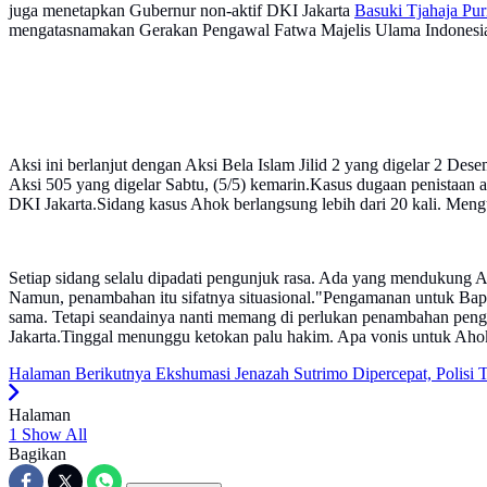
juga menetapkan Gubernur non-aktif DKI Jakarta
Basuki Tjahaja Pu
mengatasnamakan Gerakan Pengawal Fatwa Majelis Ulama Indonesi
Aksi ini berlanjut dengan Aksi Bela Islam Jilid 2 yang digelar 2 Des
Aksi 505 yang digelar Sabtu, (5/5) kemarin.Kasus dugaan penistaa
DKI Jakarta.Sidang kasus Ahok berlangsung lebih dari 20 kali. Meng
Setiap sidang selalu dipadati pengunjuk rasa. Ada yang mendukung
Namun, penambahan itu sifatnya situasional."Pengamanan untuk Ba
sama. Tetapi seandainya nanti memang di perlukan penambahan pen
Jakarta.Tinggal menunggu ketokan palu hakim. Apa vonis untuk Ahok 
Halaman Berikutnya
Ekshumasi Jenazah Sutrimo Dipercepat, Polisi 
Halaman
1
Show All
Bagikan