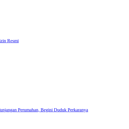
izin Resmi
unjangan Perumahan, Begini Duduk Perkaranya