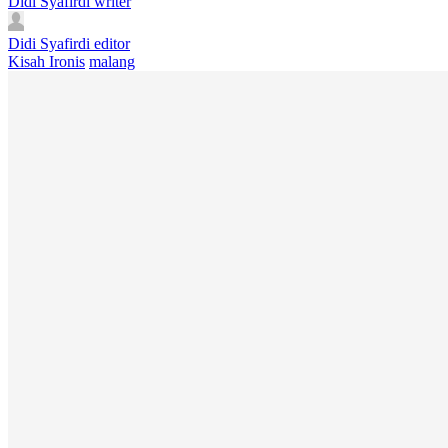
Didi Syafirdi
writer
Didi Syafirdi
editor
Kisah Ironis
malang