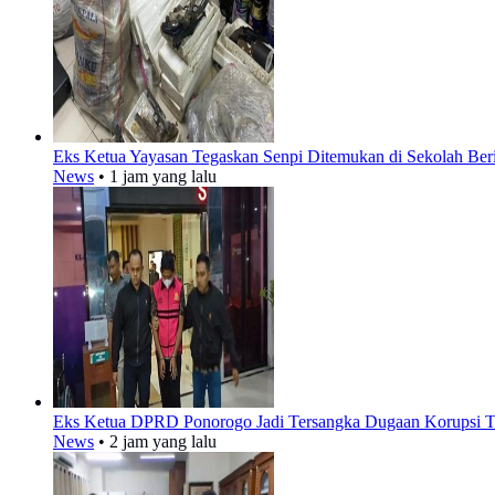
Eks Ketua Yayasan Tegaskan Senpi Ditemukan di Sekolah Ber
News
•
1 jam yang lalu
Eks Ketua DPRD Ponorogo Jadi Tersangka Dugaan Korupsi T
News
•
2 jam yang lalu