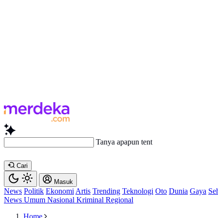
Tanya apapun tentang artikel
Cari
Masuk
News
Politik
Ekonomi
Artis
Trending
Teknologi
Oto
Dunia
Gaya
Se
News
Umum
Nasional
Kriminal
Regional
Home