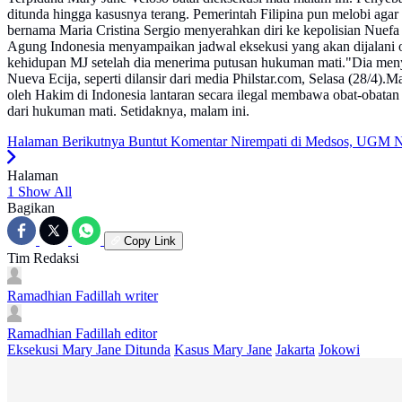
ditunda hingga kasusnya terang. Pemerintah Filipina pun melobi agar
bernama Maria Cristina Sergio menyerahkan diri ke kepolisian Nuefa
Agung Indonesia menyampaikan jadwal eksekusi yang akan dijalani ol
kehidupan MJ setelah dia menerima putusan hukuman mati."Dia menyer
Nueva Ecija, seperti dilansir dari media Philstar.com, Selasa (28/4)
oleh Hakim di Indonesia lantaran secara ilegal membawa obat-obatan
dari hukuman mati. Setidaknya, malam ini.
Halaman Berikutnya
Buntut Komentar Nirempati di Medsos, UGM N
Halaman
1
Show All
Bagikan
Copy Link
Tim Redaksi
Ramadhian Fadillah
writer
Ramadhian Fadillah
editor
Eksekusi Mary Jane Ditunda
Kasus Mary Jane
Jakarta
Jokowi