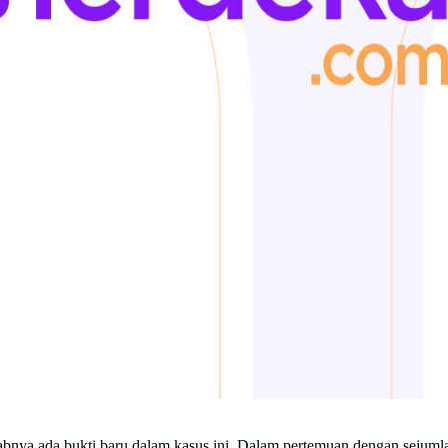
abnya ada bukti baru dalam kasus ini. Dalam pertemuan dengan sejuml