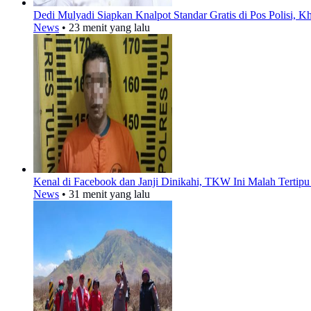
Dedi Mulyadi Siapkan Knalpot Standar Gratis di Pos Polisi, 
News
•
23 menit yang lalu
Kenal di Facebook dan Janji Dinikahi, TKW Ini Malah Tertipu
News
•
31 menit yang lalu