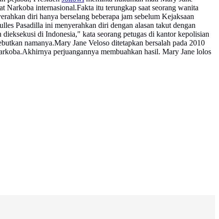
t Narkoba internasional.Fakta itu terungkap saat seorang wanita
yerahkan diri hanya berselang beberapa jam sebelum Kejaksaan
les Pasadilla ini menyerahkan diri dengan alasan takut dengan
eksekusi di Indonesia," kata seorang petugas di kantor kepolisian
disebutkan namanya.Mary Jane Veloso ditetapkan bersalah pada 2010
t narkoba.Akhirnya perjuangannya membuahkan hasil. Mary Jane lolos