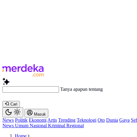
Tanya apapun tentang artikel ini
Cari
Masuk
News
Politik
Ekonomi
Artis
Trending
Teknologi
Oto
Dunia
Gaya
Se
News
Umum
Nasional
Kriminal
Regional
Home