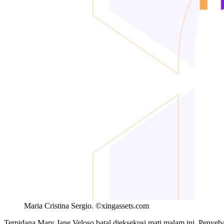
Maria Cristina Sergio. ©xingassets.com
Terpidana Mary Jane Veloso batal dieksekusi mati malam ini. Penyeb