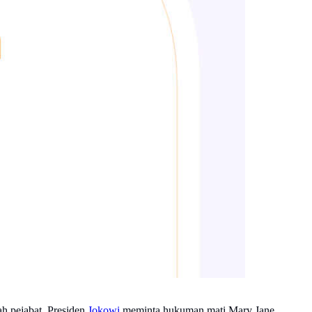
ah pejabat, Presiden
Jokowi
meminta hukuman mati Mary Jane