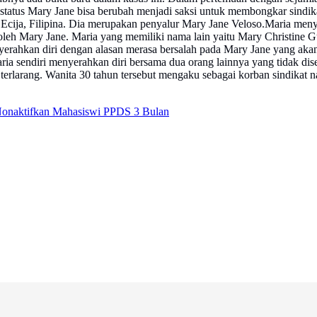
 status Mary Jane bisa berubah menjadi saksi untuk membongkar sindika
 Ecija, Filipina. Dia merupakan penyalur Mary Jane Veloso.Maria men
eh Mary Jane. Maria yang memiliki nama lain yaitu Mary Christine Gul
ahkan diri dengan alasan merasa bersalah pada Mary Jane yang akan di
.Maria sendiri menyerahkan diri bersama dua orang lainnya yang tidak 
 terlarang. Wanita 30 tahun tersebut mengaku sebagai korban sindika
onaktifkan Mahasiswi PPDS 3 Bulan