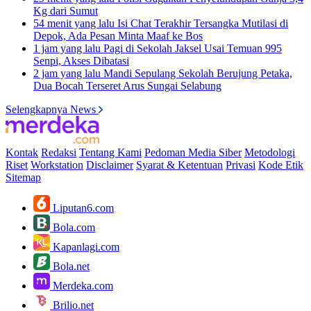
Kg dari Sumut
54 menit yang lalu
Isi Chat Terakhir Tersangka Mutilasi di
Depok, Ada Pesan Minta Maaf ke Bos
1 jam yang lalu
Pagi di Sekolah Jaksel Usai Temuan 995
Senpi, Akses Dibatasi
2 jam yang lalu
Mandi Sepulang Sekolah Berujung Petaka,
Dua Bocah Terseret Arus Sungai Selabung
Selengkapnya News
Kontak
Redaksi
Tentang Kami
Pedoman Media Siber
Metodologi
Riset
Workstation
Disclaimer
Syarat & Ketentuan
Privasi
Kode Etik
Sitemap
Liputan6.com
Bola.com
Kapanlagi.com
Bola.net
Merdeka.com
Brilio.net