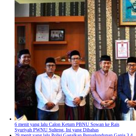
6 menit yang lalu
Calon Ketum PBNU Sowan ke Rais
Syuriyah PWNU Sulteng, Ini yang Dibahas
29 menit yang lalu
Polisi Gagalkan Penyelundupan Ganja 3,4