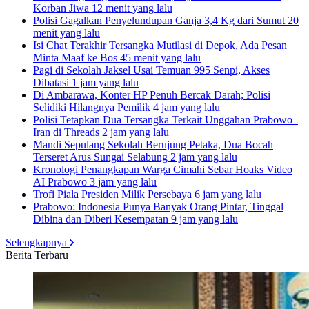
Korban Jiwa
12 menit yang lalu
Polisi Gagalkan Penyelundupan Ganja 3,4 Kg dari Sumut
20
menit yang lalu
Isi Chat Terakhir Tersangka Mutilasi di Depok, Ada Pesan
Minta Maaf ke Bos
45 menit yang lalu
Pagi di Sekolah Jaksel Usai Temuan 995 Senpi, Akses
Dibatasi
1 jam yang lalu
Di Ambarawa, Konter HP Penuh Bercak Darah; Polisi
Selidiki Hilangnya Pemilik
4 jam yang lalu
Polisi Tetapkan Dua Tersangka Terkait Unggahan Prabowo–
Iran di Threads
2 jam yang lalu
Mandi Sepulang Sekolah Berujung Petaka, Dua Bocah
Terseret Arus Sungai Selabung
2 jam yang lalu
Kronologi Penangkapan Warga Cimahi Sebar Hoaks Video
AI Prabowo
3 jam yang lalu
Trofi Piala Presiden Milik Persebaya
6 jam yang lalu
Prabowo: Indonesia Punya Banyak Orang Pintar, Tinggal
Dibina dan Diberi Kesempatan
9 jam yang lalu
Selengkapnya
Berita Terbaru