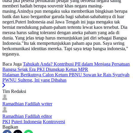
biasa jika peserta pertukaran pelajar yang berbeda negara saling
memberi hadiah berupa souvenir khas negara masing-
masing.Anindya pun mengaku suka memberikan bingkisan berupa
batik dan kaso bergambar garuda bagi sahabat-sahabatnya di luar
negeri.Puteri Indonesia asal Jawa Tengah ini juga mengaku tak
berniat mendukung paham-paham tertentu lewat kaos tersebut. Dia
merasa harus saling toleransi dengan aneka paham yang ada di
dunia. Yang jelas tetap harus menunjukkan jati diri sebagai Bangsa
Indonesia."Itu tak mempertunjukkan paham apa pun. Saya sering
berkomunikasi identitas mereka. Tapi saya tetap bangsa indonesia,"
tegasnya.
Baca Juga
Tahukah Anda? Kontribusi PII dalam Menjaga Persatuan
Bangsa Sejak Era PKI Diungkap Ketua MPR
Halaman Berikutnya
Calon Ketum PBNU Sowan ke Rais Syuriyah
PWNU Sulteng, Ini yang Dibahas
Tim Redaksi
Ramadhian Fadillah
writer
Ramadhian Fadillah
editor
PKI
Puteri Indonesia
Kontroversi
Bagikan