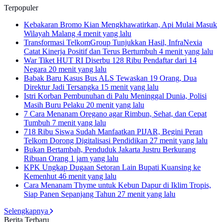
Terpopuler
Kebakaran Bromo Kian Mengkhawatirkan, Api Mulai Masuk
Wilayah Malang
4 menit yang lalu
Transformasi TelkomGroup Tunjukkan Hasil, InfraNexia
Catat Kinerja Positif dan Terus Bertumbuh
4 menit yang lalu
War Tiket HUT RI Diserbu 128 Ribu Pendaftar dari 14
Negara
20 menit yang lalu
Babak Baru Kasus Bus ALS Tewaskan 19 Orang, Dua
Direktur Jadi Tersangka
15 menit yang lalu
Istri Korban Pembunuhan di Palu Meninggal Dunia, Polisi
Masih Buru Pelaku
20 menit yang lalu
7 Cara Menanam Oregano agar Rimbun, Sehat, dan Cepat
Tumbuh
7 menit yang lalu
718 Ribu Siswa Sudah Manfaatkan PIJAR, Begini Peran
Telkom Dorong Digitalisasi Pendidikan
27 menit yang lalu
Bukan Bertambah, Penduduk Jakarta Justru Berkurang
Ribuan Orang
1 jam yang lalu
KPK Ungkap Dugaan Setoran Lain Bupati Kuansing ke
Kemenhut
46 menit yang lalu
Cara Menanam Thyme untuk Kebun Dapur di Iklim Tropis,
Siap Panen Sepanjang Tahun
27 menit yang lalu
Selengkapnya
Berita Terbaru