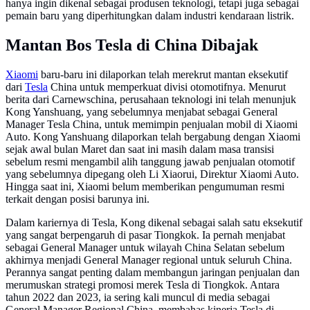
hanya ingin dikenal sebagai produsen teknologi, tetapi juga sebagai
pemain baru yang diperhitungkan dalam industri kendaraan listrik.
Mantan Bos Tesla di China Dibajak
Xiaomi
baru-baru ini dilaporkan telah merekrut mantan eksekutif
dari
Tesla
China untuk memperkuat divisi otomotifnya. Menurut
berita dari Carnewschina, perusahaan teknologi ini telah menunjuk
Kong Yanshuang, yang sebelumnya menjabat sebagai General
Manager Tesla China, untuk memimpin penjualan mobil di Xiaomi
Auto. Kong Yanshuang dilaporkan telah bergabung dengan Xiaomi
sejak awal bulan Maret dan saat ini masih dalam masa transisi
sebelum resmi mengambil alih tanggung jawab penjualan otomotif
yang sebelumnya dipegang oleh Li Xiaorui, Direktur Xiaomi Auto.
Hingga saat ini, Xiaomi belum memberikan pengumuman resmi
terkait dengan posisi barunya ini.
Dalam kariernya di Tesla, Kong dikenal sebagai salah satu eksekutif
yang sangat berpengaruh di pasar Tiongkok. Ia pernah menjabat
sebagai General Manager untuk wilayah China Selatan sebelum
akhirnya menjadi General Manager regional untuk seluruh China.
Perannya sangat penting dalam membangun jaringan penjualan dan
merumuskan strategi promosi merek Tesla di Tiongkok. Antara
tahun 2022 dan 2023, ia sering kali muncul di media sebagai
General Manager Regional China, membahas kinerja Tesla di