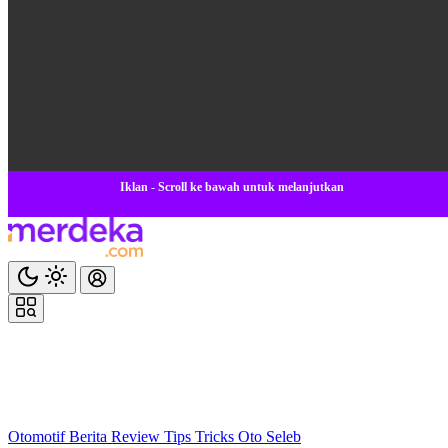
Iklan - Scroll ke bawah untuk melanjutkan
Otomotif
Berita
Review
Tips Tricks
Oto Seleb