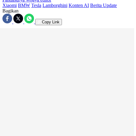
Xiaomi
BMW
Tesla
Lamborghini
Konten AI
Berita Update
Bagikan
Copy Link