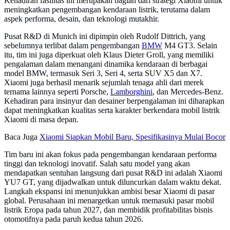
Kehadiran fasilitas ini merupakan bagian dari strategi Xiaomi untuk
meningkatkan pengembangan kendaraan listrik, terutama dalam
aspek performa, desain, dan teknologi mutakhir.
Pusat R&D di Munich ini dipimpin oleh Rudolf Dittrich, yang
sebelumnya terlibat dalam pengembangan
BMW
M4 GT3. Selain
itu, tim ini juga diperkuat oleh Klaus Dieter Groll, yang memiliki
pengalaman dalam menangani dinamika kendaraan di berbagai
model BMW, termasuk Seri 3, Seri 4, serta SUV X5 dan X7.
Xiaomi juga berhasil menarik sejumlah tenaga ahli dari merek
ternama lainnya seperti Porsche,
Lamborghini
, dan Mercedes-Benz.
Kehadiran para insinyur dan desainer berpengalaman ini diharapkan
dapat meningkatkan kualitas serta karakter berkendara mobil listrik
Xiaomi di masa depan.
Baca Juga
Xiaomi Siapkan Mobil Baru, Spesifikasinya Mulai Bocor
Tim baru ini akan fokus pada pengembangan kendaraan performa
tinggi dan teknologi inovatif. Salah satu model yang akan
mendapatkan sentuhan langsung dari pusat R&D ini adalah Xiaomi
YU7 GT, yang dijadwalkan untuk diluncurkan dalam waktu dekat.
Langkah ekspansi ini menunjukkan ambisi besar Xiaomi di pasar
global. Perusahaan ini menargetkan untuk memasuki pasar mobil
listrik Eropa pada tahun 2027, dan membidik profitabilitas bisnis
otomotifnya pada paruh kedua tahun 2026.