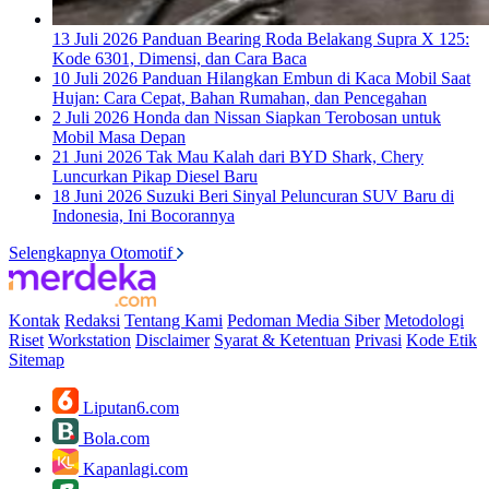
13 Juli 2026
Panduan Bearing Roda Belakang Supra X 125:
Kode 6301, Dimensi, dan Cara Baca
10 Juli 2026
Panduan Hilangkan Embun di Kaca Mobil Saat
Hujan: Cara Cepat, Bahan Rumahan, dan Pencegahan
2 Juli 2026
Honda dan Nissan Siapkan Terobosan untuk
Mobil Masa Depan
21 Juni 2026
Tak Mau Kalah dari BYD Shark, Chery
Luncurkan Pikap Diesel Baru
18 Juni 2026
Suzuki Beri Sinyal Peluncuran SUV Baru di
Indonesia, Ini Bocorannya
Selengkapnya Otomotif
Kontak
Redaksi
Tentang Kami
Pedoman Media Siber
Metodologi
Riset
Workstation
Disclaimer
Syarat & Ketentuan
Privasi
Kode Etik
Sitemap
Liputan6.com
Bola.com
Kapanlagi.com