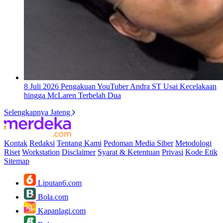
8 Juli 2026
Pengakuan YouTuber Andra ST Usai Kecelakaan
hingga McLaren Terbelah Dua
Selengkapnya Jateng
Kontak
Redaksi
Tentang Kami
Pedoman Media Siber
Metodologi
Riset
Workstation
Disclaimer
Syarat & Ketentuan
Privasi
Kode Etik
Sitemap
Liputan6.com
Bola.com
Kapanlagi.com