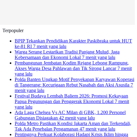
Terpopuler
BPIP Tekankan Pendidikan Karakter Paskibraka untuk HUT
ke-81 RI
7 menit yang lalu
Warga Serang Lestarikan Tradisi Panjang Mulud, Jaga
Kebersamaan dan Ekonomi Lokal
7 menit yang lalu
Pembangunan Jembatan Kodim Rejang Lebong Rampung,
Akses Warga Desa Pahlawan dan Tik Sirong Lancar
7 menit
yang lalu
Polda Banten Ungkap Motif Penyekapan Karyawan Koperasi
di Tangerang: Kecurigaan Rebut Nasabah dan Aksi Asusila
7
menit yang lalu
Festival Budaya Lembah Baliem 2026: Promosi Kekayaan
Papua Pegunungan dan Penggerak Ekonomi Lokal
7 menit
yang lalu
Ada Laga Chelsea Vs AC Milan di GBK, 1.200 Personel
Gabungan Disiagakan
42 menit yang lalu
Polda Metro Pastikan Kondisi Jakarta Aman dan Terkendali,
Tak Ada Penebalan Pengamanan
47 menit yang lalu
Pentingnya Perkuat Kolaborasi Hadapi Krisis Iklim hingga