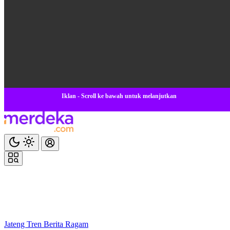
Iklan - Scroll ke bawah untuk melanjutkan
Jateng
Tren
Berita
Ragam