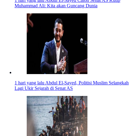
1 hari yang lalu
Abdul El-Sayed Calon Senat AS Kutip
Muhammad Ali: Kita akan Guncang Dunia
1 hari yang lalu
Abdul El-Sayed, Politisi Muslim Selangkah
Lagi Ukir Sejarah di Senat AS