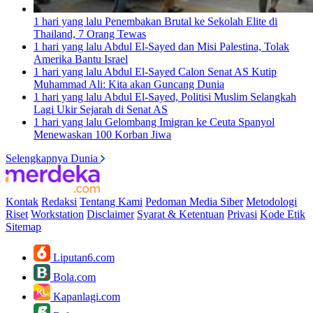
1 hari yang lalu
Penembakan Brutal ke Sekolah Elite di
Thailand, 7 Orang Tewas
1 hari yang lalu
Abdul El-Sayed dan Misi Palestina, Tolak
Amerika Bantu Israel
1 hari yang lalu
Abdul El-Sayed Calon Senat AS Kutip
Muhammad Ali: Kita akan Guncang Dunia
1 hari yang lalu
Abdul El-Sayed, Politisi Muslim Selangkah
Lagi Ukir Sejarah di Senat AS
1 hari yang lalu
Gelombang Imigran ke Ceuta Spanyol
Menewaskan 100 Korban Jiwa
Selengkapnya Dunia
Kontak
Redaksi
Tentang Kami
Pedoman Media Siber
Metodologi
Riset
Workstation
Disclaimer
Syarat & Ketentuan
Privasi
Kode Etik
Sitemap
Liputan6.com
Bola.com
Kapanlagi.com