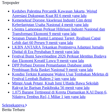
Terpopuler
Kedubes Palestina Percantik Kawasan Jakarta, Wujud
Apresiasi Dukungan Kuat RI
6 menit yang lalu
Kemenekraf Dorong Akselerasi Industri Gim demi
Keberlanjutan Usaha Nasional
4 menit yang lalu
i-Sentra Lamongan Perkuat Hilirisasi Industri Nasional dan
Transformasi Ekonomi
9 menit yang lalu
Serapan Danais Bantul Lampaui Target, Realisasi Capai
Lebih dari 60 Persen
9 menit yang lalu
LKBN ANTARA Tekankan Pentingnya Adaptasi Jurnalis
Digital di Era Perubahan
9 menit yang lalu
Festival Bumi Sawerigading 2026 Perkuat Identitas Budaya
dan Ekonomi Kreatif Luwu
9 menit yang lalu
DPP Perbasi Dorong Pemanfaatan Database untuk
Pembinaan Bola Basket Nasional
9 menit yang lalu
Kondisi Terkini Kampung Walesi Usai Tembakan Meletus di
Festival Lembah Baliem
2 jam yang lalu
Mimpi Anak Petani, Kisah Ismi Ulfaida Bawa Sekolah
Rakyat ke Barisan Paskibraka
56 menit yang lalu
1.075 Barang Tertinggal di Kereta Diamankan KAI Daop 6,
Nilainya Tembus Rp1,1 Miliar
1 jam yang lalu
Selengkapnya
Berita Terbaru