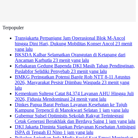
Terpopuler
Transjakarta Perpanjang Jam Operasional Blok M-Ancol
hingga Dini Hari, Dukung Mobilitas Konser Ancol
23 menit
yang lalu
BKSDA Kalbar Selamatkan Orangutan di Ketapang dari
Ancaman Karhutla
23 menit yang lalu
Kebakaran Gedung Bapenda DKI Masih Tahap Pendinginan,
Puslabfor Selidiki Penyebab
23 menit yang lalu
BMKG Peringatkan Potensi Banjir Rob NTT 8-11 Agustus
2026, Masyarakat Pesisir Diimbau Waspada
23 menit yang
lalu
Kemenkum Sulteng Catat 84.374 Layanan AHU Hingga Juli
2026, Fidusia Mendominasi
24 menit yang lalu
Dinkes Papua Barat Perluas Layanan Kesehatan ke Tujuh
Kampung Terpencil di Manokwari Selatan
1 jam yang lalu
Gubernur Sulsel Optimistis Sekolah Rakyat Terintegrasi
Cetak Generasi Berakhlak dan Berdaya Saing
1 jam yang lalu
DKI Jakarta Diminta Siapkan Pelayanan Kesehatan Antisipasi
ISPA di Tengah El Nino
1 jam yang lalu
Psikolog Anjurkan Jeda Media Sosial Saat Emosi Meningkat,