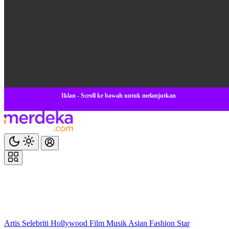
Iklan - Scroll ke bawah untuk melanjutkan
Artis
Selebriti
Hollywood
Film
Musik
Asian
Fashion
Star