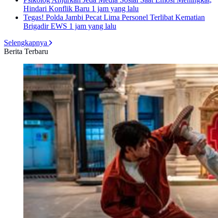
Hindari Konflik Baru
1 jam yang lalu
Tegas! Polda Jambi Pecat Lima Personel Terlibat Kematian
Brigadir EWS
1 jam yang lalu
Selengkapnya
Berita Terbaru