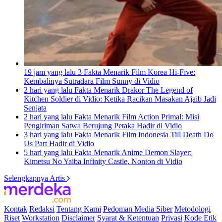
19 jam yang lalu
3 Fakta Menarik Film Korea Hi-Five:
Kembalinya Sutradara Film Sunny di Vidio
2 hari yang lalu
Fakta Menarik Drakor The Legend of
Kitchen Soldier di Vidio: Ketika Racikan Masakan Ajaib Jadi
Senjata
2 hari yang lalu
Fakta Menarik Film Action Primal: Misi
Pengiriman Satwa Berujung Petaka Hadir di Vidio
3 hari yang lalu
Fakta Menarik Film Indonesia Till Death Do
Us Part Hadir di Vidio
5 hari yang lalu
Fakta Menarik Anime Demon Slayer:
Kimetsu No Yaiba Infinity Castle, Nonton di Vidio
Selengkapnya Artis
Kontak
Redaksi
Tentang Kami
Pedoman Media Siber
Metodologi
Riset
Workstation
Disclaimer
Syarat & Ketentuan
Privasi
Kode Etik